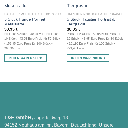
HAUSTIER PORTRAIT & TIERGRAVUR
HAUSTIER PORTRAIT & TIERGRAVUR
5 Stück Hunde Portrait
5 Stück Haustier Portrait &
Metallkarte
Tiergravur
30,95
€
30,95
€
Preis für 5 Stück - 30,95 Euro Preis für
Preis für 5 Stück - 30,95 Euro Preis für
10 Stück - 43,95 Euro Preis für 50 Stück
10 Stück - 43,95 Euro Preis für 50 Stück
- 151,95 Euro Preis für 100 Stück -
- 151,95 Euro Preis für 100 Stück -
293,95 Euro
293,95 Euro
IN DEN WARENKORB
IN DEN WARENKORB
T&E GmbH,
Jägerfeldweg 18
94152 Neuhaus am Inn, Bayern, Deutschland, Unsere