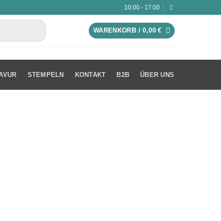
10:00 - 17:00
WARENKORB /
0,00
€
AVUR
STEMPELN
KONTAKT
B2B
ÜBER UNS