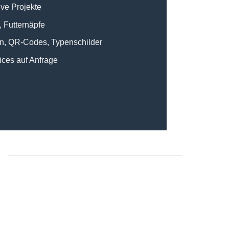
ive Projekte
, Futternäpfe
n, QR-Codes, Typenschilder
ices auf Anfrage
: