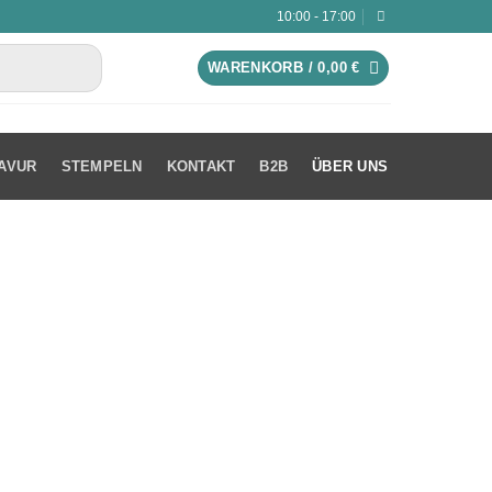
10:00 - 17:00
WARENKORB /
0,00
€
AVUR
STEMPELN
KONTAKT
B2B
ÜBER UNS