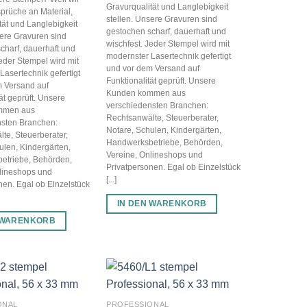
Gravurqualität und Langlebigkeit
prüche an Material,
stellen. Unsere Gravuren sind
tät und Langlebigkeit
gestochen scharf, dauerhaft und
sere Gravuren sind
wischfest. Jeder Stempel wird mit
charf, dauerhaft und
modernster Lasertechnik gefertigt
Jeder Stempel wird mit
und vor dem Versand auf
Lasertechnik gefertigt
Funktionalität geprüft. Unsere
 Versand auf
Kunden kommen aus
ät geprüft. Unsere
verschiedensten Branchen:
mmen aus
Rechtsanwälte, Steuerberater,
nsten Branchen:
Notare, Schulen, Kindergärten,
te, Steuerberater,
Handwerksbetriebe, Behörden,
ulen, Kindergärten,
Vereine, Onlineshops und
etriebe, Behörden,
Privatpersonen. Egal ob Einzelstück
lineshops und
[...]
nen. Egal ob Einzelstück
IN DEN WARENKORB
 WARENKORB
ONAL
PROFESSIONAL