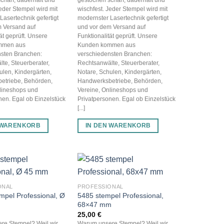
Jeder Stempel wird mit
wischfest. Jeder Stempel wird mit
Lasertechnik gefertigt
modernster Lasertechnik gefertigt
 Versand auf
und vor dem Versand auf
ät geprüft. Unsere
Funktionalität geprüft. Unsere
mmen aus
Kunden kommen aus
nsten Branchen:
verschiedensten Branchen:
te, Steuerberater,
Rechtsanwälte, Steuerberater,
ulen, Kindergärten,
Notare, Schulen, Kindergärten,
etriebe, Behörden,
Handwerksbetriebe, Behörden,
lineshops und
Vereine, Onlineshops und
nen. Egal ob Einzelstück
Privatpersonen. Egal ob Einzelstück
[...]
 WARENKORB
IN DEN WARENKORB
ONAL
PROFESSIONAL
mpel Professional, Ø
5485 stempel Professional,
68×47 mm
25,00
€
re Stempel? Weil wir
Warum unsere Stempel? Weil wir