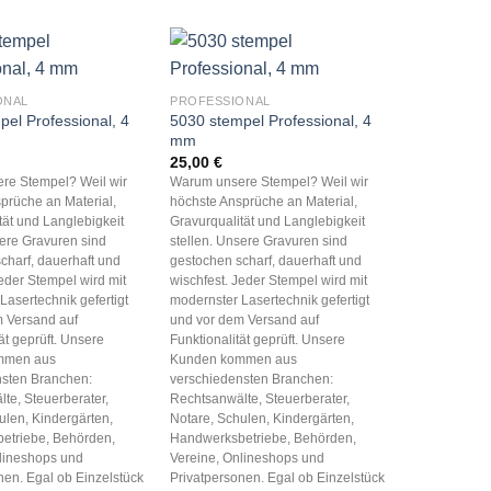
ONAL
PROFESSIONAL
el Professional, 4
5030 stempel Professional, 4
mm
25,00
€
re Stempel? Weil wir
Warum unsere Stempel? Weil wir
prüche an Material,
höchste Ansprüche an Material,
tät und Langlebigkeit
Gravurqualität und Langlebigkeit
sere Gravuren sind
stellen. Unsere Gravuren sind
charf, dauerhaft und
gestochen scharf, dauerhaft und
Jeder Stempel wird mit
wischfest. Jeder Stempel wird mit
Lasertechnik gefertigt
modernster Lasertechnik gefertigt
 Versand auf
und vor dem Versand auf
ät geprüft. Unsere
Funktionalität geprüft. Unsere
mmen aus
Kunden kommen aus
nsten Branchen:
verschiedensten Branchen:
te, Steuerberater,
Rechtsanwälte, Steuerberater,
ulen, Kindergärten,
Notare, Schulen, Kindergärten,
etriebe, Behörden,
Handwerksbetriebe, Behörden,
lineshops und
Vereine, Onlineshops und
nen. Egal ob Einzelstück
Privatpersonen. Egal ob Einzelstück