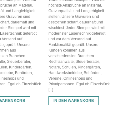
prüche an Material,
höchste Ansprüche an Material,
tät und Langlebigkeit
Gravurqualität und Langlebigkeit
sere Gravuren sind
stellen. Unsere Gravuren sind
charf, dauerhaft und
gestochen scharf, dauerhaft und
Jeder Stempel wird mit
wischfest. Jeder Stempel wird mit
Lasertechnik gefertigt
modernster Lasertechnik gefertigt
 Versand auf
und vor dem Versand auf
ät geprüft. Unsere
Funktionalität geprüft. Unsere
mmen aus
Kunden kommen aus
nsten Branchen:
verschiedensten Branchen:
te, Steuerberater,
Rechtsanwälte, Steuerberater,
ulen, Kindergärten,
Notare, Schulen, Kindergärten,
etriebe, Behörden,
Handwerksbetriebe, Behörden,
lineshops und
Vereine, Onlineshops und
nen. Egal ob Einzelstück
Privatpersonen. Egal ob Einzelstück
[...]
 WARENKORB
IN DEN WARENKORB