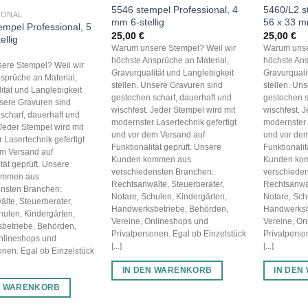
5546 stempel Professional, 4
5460/L2 s
IONAL
mm 6-stellig
56 x 33 
empel Professional, 5
25,00
€
25,00
€
ellig
Warum unsere Stempel? Weil wir
Warum unse
höchste Ansprüche an Material,
höchste Ans
ere Stempel? Weil wir
Gravurqualität und Langlebigkeit
Gravurquali
sprüche an Material,
stellen. Unsere Gravuren sind
stellen. Un
ität und Langlebigkeit
gestochen scharf, dauerhaft und
gestochen s
nsere Gravuren sind
wischfest. Jeder Stempel wird mit
wischfest. 
scharf, dauerhaft und
modernster Lasertechnik gefertigt
modernster 
 Jeder Stempel wird mit
und vor dem Versand auf
und vor dem
 Lasertechnik gefertigt
Funktionalität geprüft. Unsere
Funktionalit
em Versand auf
Kunden kommen aus
Kunden ko
tät geprüft. Unsere
verschiedensten Branchen:
verschiede
ommen aus
Rechtsanwälte, Steuerberater,
Rechtsanwäl
ensten Branchen:
Notare, Schulen, Kindergärten,
Notare, Sch
lte, Steuerberater,
Handwerksbetriebe, Behörden,
Handwerksb
hulen, Kindergärten,
Vereine, Onlineshops und
Vereine, On
betriebe, Behörden,
Privatpersonen. Egal ob Einzelstück
Privatperso
Onlineshops und
[...]
[...]
onen. Egal ob Einzelstück
IN DEN WARENKORB
IN DEN
N WARENKORB