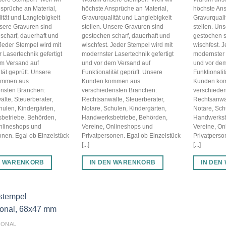
sprüche an Material,
höchste Ansprüche an Material,
höchste Ans
ität und Langlebigkeit
Gravurqualität und Langlebigkeit
Gravurquali
nsere Gravuren sind
stellen. Unsere Gravuren sind
stellen. Un
scharf, dauerhaft und
gestochen scharf, dauerhaft und
gestochen s
 Jeder Stempel wird mit
wischfest. Jeder Stempel wird mit
wischfest. 
 Lasertechnik gefertigt
modernster Lasertechnik gefertigt
modernster 
em Versand auf
und vor dem Versand auf
und vor dem
tät geprüft. Unsere
Funktionalität geprüft. Unsere
Funktionalit
ommen aus
Kunden kommen aus
Kunden ko
ensten Branchen:
verschiedensten Branchen:
verschiede
lte, Steuerberater,
Rechtsanwälte, Steuerberater,
Rechtsanwäl
hulen, Kindergärten,
Notare, Schulen, Kindergärten,
Notare, Sch
betriebe, Behörden,
Handwerksbetriebe, Behörden,
Handwerksb
Onlineshops und
Vereine, Onlineshops und
Vereine, On
onen. Egal ob Einzelstück
Privatpersonen. Egal ob Einzelstück
Privatperso
[...]
[...]
N WARENKORB
IN DEN WARENKORB
IN DEN
IONAL