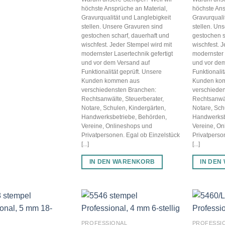
höchste Ansprüche an Material,
höchste Ans
Gravurqualität und Langlebigkeit
Gravurquali
stellen. Unsere Gravuren sind
stellen. Un
gestochen scharf, dauerhaft und
gestochen s
wischfest. Jeder Stempel wird mit
wischfest. 
modernster Lasertechnik gefertigt
modernster 
und vor dem Versand auf
und vor dem
Funktionalität geprüft. Unsere
Funktionalit
Kunden kommen aus
Kunden ko
verschiedensten Branchen:
verschiede
Rechtsanwälte, Steuerberater,
Rechtsanwäl
Notare, Schulen, Kindergärten,
Notare, Sch
Handwerksbetriebe, Behörden,
Handwerksb
Vereine, Onlineshops und
Vereine, On
Privatpersonen. Egal ob Einzelstück
Privatperso
[...]
[...]
IN DEN WARENKORB
IN DEN
PROFESSIONAL
PROFESSI