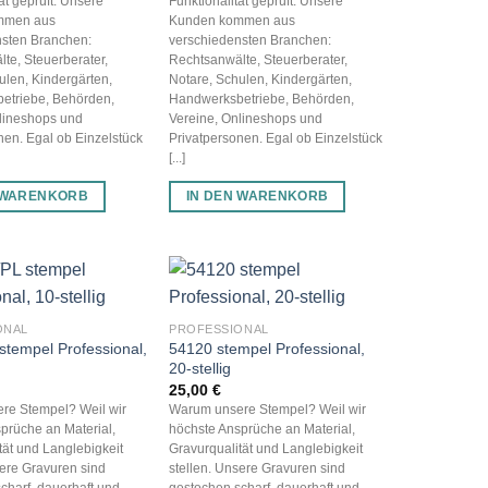
ät geprüft. Unsere
Funktionalität geprüft. Unsere
mmen aus
Kunden kommen aus
nsten Branchen:
verschiedensten Branchen:
te, Steuerberater,
Rechtsanwälte, Steuerberater,
ulen, Kindergärten,
Notare, Schulen, Kindergärten,
etriebe, Behörden,
Handwerksbetriebe, Behörden,
lineshops und
Vereine, Onlineshops und
nen. Egal ob Einzelstück
Privatpersonen. Egal ob Einzelstück
[...]
 WARENKORB
IN DEN WARENKORB
ONAL
PROFESSIONAL
stempel Professional,
54120 stempel Professional,
20-stellig
25,00
€
re Stempel? Weil wir
Warum unsere Stempel? Weil wir
prüche an Material,
höchste Ansprüche an Material,
tät und Langlebigkeit
Gravurqualität und Langlebigkeit
sere Gravuren sind
stellen. Unsere Gravuren sind
charf, dauerhaft und
gestochen scharf, dauerhaft und