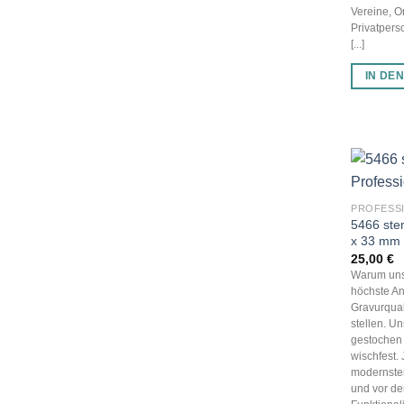
Vereine, 
Privatpers
[...]
IN DE
PROFESS
5466 ste
x 33 mm
25,00
€
Warum uns
höchste An
Gravurqual
stellen. U
gestochen 
wischfest.
modernster
und vor d