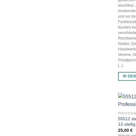
wischfest.
modernster
und vor d
Funktionali
Kunden k
verschied
Rechtsanwä
Notare, Sc
Handwerks
Vereine, 
Privatpers
[...]
IN DE
PROFESS
55512 st
12-stellig
25,00
€
Warum uns