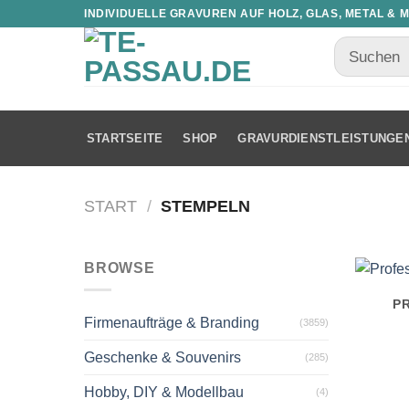
INDIVIDUELLE GRAVUREN AUF HOLZ, GLAS, METAL & 
STARTSEITE
SHOP
GRAVURDIENSTLEISTUNGE
START
/
STEMPELN
BROWSE
P
Firmenaufträge & Branding
(3859)
Geschenke & Souvenirs
(285)
Hobby, DIY & Modellbau
(4)