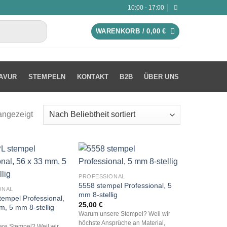
10:00 - 17:00
WARENKORB /
0,00
€
AVUR
STEMPELN
KONTAKT
B2B
ÜBER UNS
angezeigt
PROFESSIONAL
5558 stempel Professional, 5
ONAL
mm 8-stellig
tempel Professional,
25,00
€
m, 5 mm 8-stellig
Warum unsere Stempel? Weil wir
höchste Ansprüche an Material,
re Stempel? Weil wir