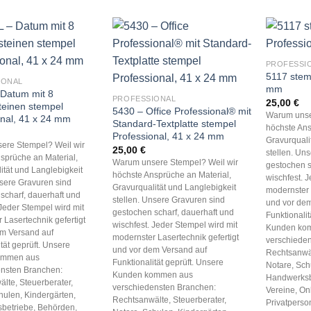
PROFESSI
5117 stemp
IONAL
mm
 Datum mit 8
PROFESSIONAL
25,00
€
teinen stempel
5430 – Office Professional® mit
Warum unse
onal, 41 x 24 mm
Standard-Textplatte stempel
höchste Ans
Professional, 41 x 24 mm
Gravurquali
ere Stempel? Weil wir
25,00
€
stellen. Un
sprüche an Material,
Warum unsere Stempel? Weil wir
gestochen s
ität und Langlebigkeit
höchste Ansprüche an Material,
wischfest. 
nsere Gravuren sind
Gravurqualität und Langlebigkeit
modernster 
scharf, dauerhaft und
stellen. Unsere Gravuren sind
und vor dem
 Jeder Stempel wird mit
gestochen scharf, dauerhaft und
Funktionalit
 Lasertechnik gefertigt
wischfest. Jeder Stempel wird mit
Kunden ko
em Versand auf
modernster Lasertechnik gefertigt
verschiede
tät geprüft. Unsere
und vor dem Versand auf
Rechtsanwäl
ommen aus
Funktionalität geprüft. Unsere
Notare, Sch
ensten Branchen:
Kunden kommen aus
Handwerksb
lte, Steuerberater,
verschiedensten Branchen:
Vereine, On
hulen, Kindergärten,
Rechtsanwälte, Steuerberater,
Privatperso
betriebe, Behörden,