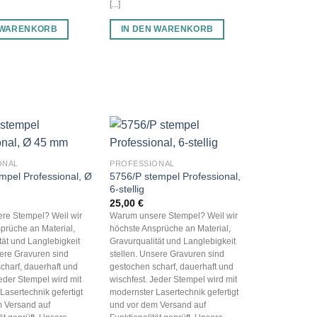
[...]
 WARENKORB
IN DEN WARENKORB
ONAL
PROFESSIONAL
mpel Professional, Ø
5756/P stempel Professional,
6-stellig
25,00
€
re Stempel? Weil wir
Warum unsere Stempel? Weil wir
prüche an Material,
höchste Ansprüche an Material,
tät und Langlebigkeit
Gravurqualität und Langlebigkeit
sere Gravuren sind
stellen. Unsere Gravuren sind
charf, dauerhaft und
gestochen scharf, dauerhaft und
Jeder Stempel wird mit
wischfest. Jeder Stempel wird mit
Lasertechnik gefertigt
modernster Lasertechnik gefertigt
 Versand auf
und vor dem Versand auf