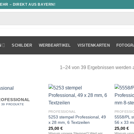
MEHR – DIREKT AUS BAYERN!
N
SCHILDER
WERBEARTIKEL
VISITENKARTEN
FOTOGR
1–24 von 39 Ergebnissen werden 
ROFESSIONAL
39 PRODUKTE
PROFESSIONAL
PROFESSI
5253 stempel Professional, 49
5558/PL s
x 28 mm, 6 Textzeilen
56 x 33 m
25,00
€
25,00
€
Warum unsere Stempel? Weil wir
Warum unse