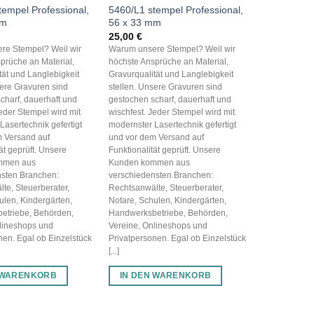
tempel Professional,
5460/L1 stempel Professional,
mm
56 x 33 mm
25,00
€
re Stempel? Weil wir
Warum unsere Stempel? Weil wir
prüche an Material,
höchste Ansprüche an Material,
tät und Langlebigkeit
Gravurqualität und Langlebigkeit
sere Gravuren sind
stellen. Unsere Gravuren sind
charf, dauerhaft und
gestochen scharf, dauerhaft und
Jeder Stempel wird mit
wischfest. Jeder Stempel wird mit
Lasertechnik gefertigt
modernster Lasertechnik gefertigt
 Versand auf
und vor dem Versand auf
ät geprüft. Unsere
Funktionalität geprüft. Unsere
mmen aus
Kunden kommen aus
nsten Branchen:
verschiedensten Branchen:
te, Steuerberater,
Rechtsanwälte, Steuerberater,
ulen, Kindergärten,
Notare, Schulen, Kindergärten,
etriebe, Behörden,
Handwerksbetriebe, Behörden,
lineshops und
Vereine, Onlineshops und
nen. Egal ob Einzelstück
Privatpersonen. Egal ob Einzelstück
[...]
 WARENKORB
IN DEN WARENKORB