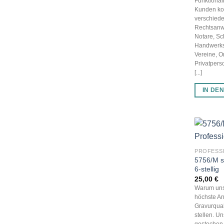
Funktionali
Kunden k
verschied
Rechtsanwä
Notare, Sc
Handwerks
Vereine, 
Privatpers
[...]
IN DE
PROFESS
5756/M s
6-stellig
25,00
€
Warum uns
höchste An
Gravurqual
stellen. U
gestochen 