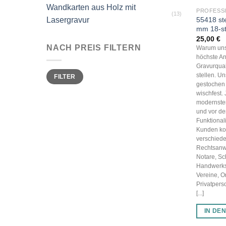
Wandkarten aus Holz mit
PROFESS
(13)
55418 st
Lasergravur
mm 18-st
25,00
€
NACH PREIS FILTERN
Warum uns
höchste An
Gravurqual
Min.
Max.
stellen. U
FILTER
Preis
Preis
gestochen 
wischfest.
modernster
und vor d
Funktionali
Kunden k
verschied
Rechtsanwä
Notare, Sc
Handwerks
Vereine, 
Privatpers
[...]
IN DE