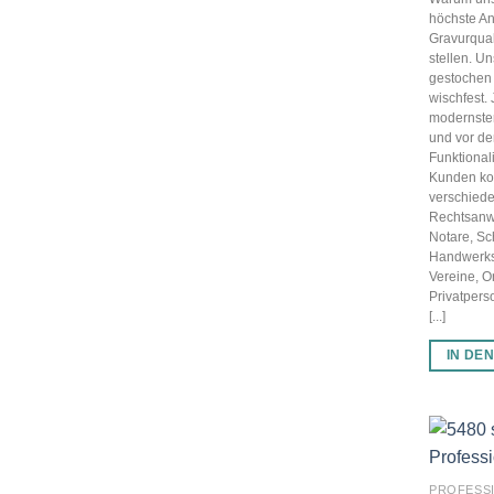
höchste An
Gravurqual
stellen. U
gestochen 
wischfest.
modernster
und vor d
Funktionali
Kunden k
verschied
Rechtsanwä
Notare, Sc
Handwerks
Vereine, 
Privatpers
[...]
IN DE
PROFESS