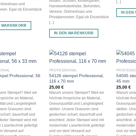
Notare, Schulen, Kindergärten,
[...]
Onlineshops und
Handwerksbetriebe, Behörden,
onen. Egal ob Einzelstück
Vereine, Onlineshops und
IN DEN
Privatpersonen. Egal ob Einzelstück
[...]
N WARENKORB
IN DEN WARENKORB
IONAL
PROFESSIONAL
PROFESSI
mpel Professional, 56
54126 stempel Professional,
54045 ste
116 x 70 mm
45 mm
25,00
€
25,00
€
ere Stempel? Weil wir
Warum unsere Stempel? Weil wir
Warum unse
sprüche an Material,
höchste Ansprüche an Material,
höchste Ans
ität und Langlebigkeit
Gravurqualität und Langlebigkeit
Gravurquali
nsere Gravuren sind
stellen. Unsere Gravuren sind
stellen. Un
scharf, dauerhaft und
gestochen scharf, dauerhaft und
gestochen s
 Jeder Stempel wird mit
wischfest. Jeder Stempel wird mit
wischfest. 
 Lasertechnik gefertigt
modernster Lasertechnik gefertigt
modernster 
em Versand auf
und vor dem Versand auf
und vor dem