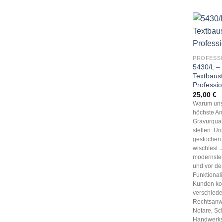
PROFESS
5430/L –
Textbaus
Professi
25,00
€
Warum uns
höchste An
Gravurqual
stellen. U
gestochen 
wischfest.
modernster
und vor d
Funktionali
Kunden k
verschied
Rechtsanwä
Notare, Sc
Handwerks