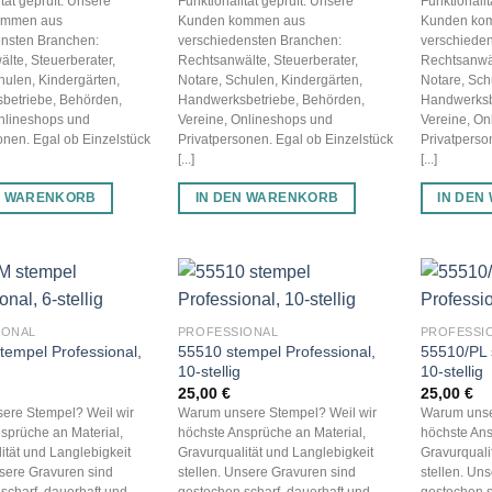
tät geprüft. Unsere
Funktionalität geprüft. Unsere
Funktionalit
ommen aus
Kunden kommen aus
Kunden ko
ensten Branchen:
verschiedensten Branchen:
verschiede
lte, Steuerberater,
Rechtsanwälte, Steuerberater,
Rechtsanwäl
hulen, Kindergärten,
Notare, Schulen, Kindergärten,
Notare, Sch
betriebe, Behörden,
Handwerksbetriebe, Behörden,
Handwerksb
Onlineshops und
Vereine, Onlineshops und
Vereine, On
onen. Egal ob Einzelstück
Privatpersonen. Egal ob Einzelstück
Privatperso
[...]
[...]
N WARENKORB
IN DEN WARENKORB
IN DEN
IONAL
PROFESSIONAL
PROFESSI
tempel Professional,
55510 stempel Professional,
55510/PL 
10-stellig
10-stellig
25,00
€
25,00
€
ere Stempel? Weil wir
Warum unsere Stempel? Weil wir
Warum unse
sprüche an Material,
höchste Ansprüche an Material,
höchste Ans
ität und Langlebigkeit
Gravurqualität und Langlebigkeit
Gravurquali
nsere Gravuren sind
stellen. Unsere Gravuren sind
stellen. Un
scharf, dauerhaft und
gestochen scharf, dauerhaft und
gestochen s