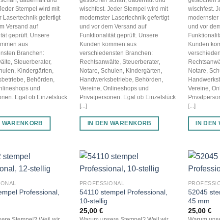
 Jeder Stempel wird mit
wischfest. Jeder Stempel wird mit
wischfest. 
 Lasertechnik gefertigt
modernster Lasertechnik gefertigt
modernster 
em Versand auf
und vor dem Versand auf
und vor dem
tät geprüft. Unsere
Funktionalität geprüft. Unsere
Funktionalit
ommen aus
Kunden kommen aus
Kunden ko
ensten Branchen:
verschiedensten Branchen:
verschiede
lte, Steuerberater,
Rechtsanwälte, Steuerberater,
Rechtsanwäl
hulen, Kindergärten,
Notare, Schulen, Kindergärten,
Notare, Sch
betriebe, Behörden,
Handwerksbetriebe, Behörden,
Handwerksb
Onlineshops und
Vereine, Onlineshops und
Vereine, On
onen. Egal ob Einzelstück
Privatpersonen. Egal ob Einzelstück
Privatperso
[...]
[...]
N WARENKORB
IN DEN WARENKORB
IN DEN
IONAL
PROFESSIONAL
PROFESSI
empel Professional,
54110 stempel Professional,
52045 ste
10-stellig
45 mm
25,00
€
25,00
€
ere Stempel? Weil wir
Warum unsere Stempel? Weil wir
Warum unse