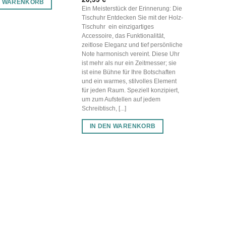
N WARENKORB
Ein Meisterstück der Erinnerung: Die
Tischuhr Entdecken Sie mit der Holz-
Tischuhr ein einzigartiges
Accessoire, das Funktionalität,
zeitlose Eleganz und tief persönliche
Note harmonisch vereint. Diese Uhr
ist mehr als nur ein Zeitmesser; sie
ist eine Bühne für Ihre Botschaften
und ein warmes, stilvolles Element
für jeden Raum. Speziell konzipiert,
um zum Aufstellen auf jedem
Schreibtisch, [...]
IN DEN WARENKORB