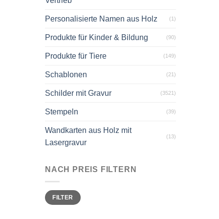
Vertrieb
Personalisierte Namen aus Holz
(1)
Produkte für Kinder & Bildung
(90)
Produkte für Tiere
(149)
Schablonen
(21)
Schilder mit Gravur
(3521)
Stempeln
(39)
Wandkarten aus Holz mit
(13)
Lasergravur
NACH PREIS FILTERN
Min.
Max.
FILTER
Preis
Preis