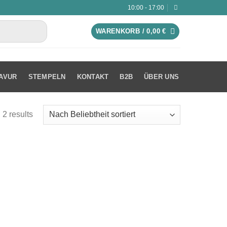
10:00 - 17:00
WARENKORB /
0,00
€
AVUR
STEMPELN
KONTAKT
B2B
ÜBER UNS
 2 results