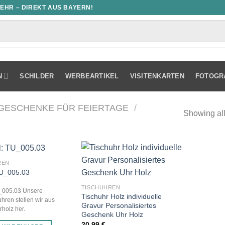
MEHR – DIREKT AUS BAYERN!
N
SCHILDER
WERBEARTIKEL
VISITENKARTEN
FOTOGR
GESCHENKE FÜR FEIERTAGE
/
Showing all
REN
 TU_005.03
TISCHUHREN
U_005.03 Unsere
Tischuhr Holz individuelle
ren stellen wir aus
Gravur Personalisiertes
rholz her.
Geschenk Uhr Holz
20,99
€