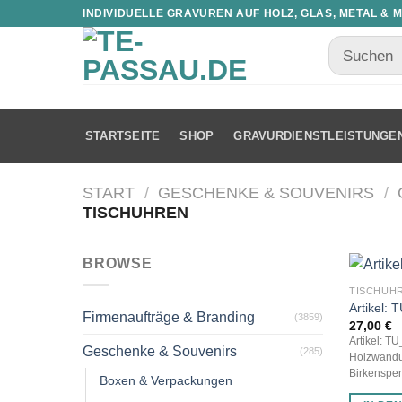
INDIVIDUELLE GRAVUREN AUF HOLZ, GLAS, METAL & 
STARTSEITE
SHOP
GRAVURDIENSTLEISTUNGE
START
/
GESCHENKE & SOUVENIRS
/
TISCHUHREN
BROWSE
TISCHUH
Artikel:
Firmenaufträge & Branding
(3859)
27,00
€
Artikel: T
Geschenke & Souvenirs
(285)
Holzwanduh
Birkensper
Boxen & Verpackungen