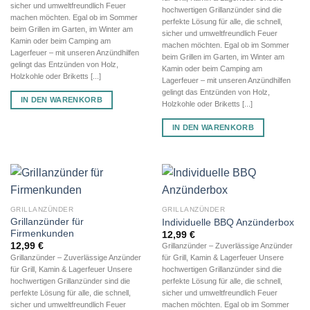
sicher und umweltfreundlich Feuer
hochwertigen Grillanzünder sind die
machen möchten. Egal ob im Sommer
perfekte Lösung für alle, die schnell,
beim Grillen im Garten, im Winter am
sicher und umweltfreundlich Feuer
Kamin oder beim Camping am
machen möchten. Egal ob im Sommer
Lagerfeuer – mit unseren Anzündhilfen
beim Grillen im Garten, im Winter am
gelingt das Entzünden von Holz,
Kamin oder beim Camping am
Holzkohle oder Briketts [...]
Lagerfeuer – mit unseren Anzündhilfen
gelingt das Entzünden von Holz,
IN DEN WARENKORB
Holzkohle oder Briketts [...]
IN DEN WARENKORB
GRILLANZÜNDER
GRILLANZÜNDER
Grillanzünder für
Individuelle BBQ Anzünderbox
Firmenkunden
12,99
€
12,99
€
Grillanzünder – Zuverlässige Anzünder
Grillanzünder – Zuverlässige Anzünder
für Grill, Kamin & Lagerfeuer Unsere
für Grill, Kamin & Lagerfeuer Unsere
hochwertigen Grillanzünder sind die
hochwertigen Grillanzünder sind die
perfekte Lösung für alle, die schnell,
perfekte Lösung für alle, die schnell,
sicher und umweltfreundlich Feuer
sicher und umweltfreundlich Feuer
machen möchten. Egal ob im Sommer