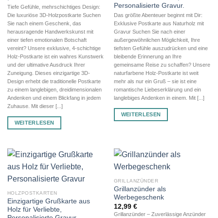
Personalisierte Gravur.
Tiefe Gefühle, mehrschichtiges Design:
Die luxuriöse 3D-Holzpostkarte Suchen
Das größte Abenteuer beginnt mit Dir:
Sie nach einem Geschenk, das
Exklusive Postkarte aus Naturholz mit
herausragende Handwerkskunst mit
Gravur Suchen Sie nach einer
einer tiefen emotionalen Botschaft
außergewöhnlichen Möglichkeit, Ihre
vereint? Unsere exklusive, 4-schichtige
tiefsten Gefühle auszudrücken und eine
Holz-Postkarte ist ein wahres Kunstwerk
bleibende Erinnerung an Ihre
und der ultimative Ausdruck Ihrer
gemeinsame Reise zu schaffen? Unsere
Zuneigung. Dieses einzigartige 3D-
naturfarbene Holz-Postkarte ist weit
Design erhebt die traditionelle Postkarte
mehr als nur ein Gruß – sie ist eine
zu einem langlebigen, dreidimensionalen
romantische Liebeserklärung und ein
Andenken und einem Blickfang in jedem
langlebiges Andenken in einem. Mit [...]
Zuhause. Mit dieser [...]
WEITERLESEN
WEITERLESEN
GRILLANZÜNDER
Grillanzünder als
HOLZPOSTKARTEN
Werbegeschenk
Einzigartige Grußkarte aus
12,99
€
Holz für Verliebte,
Grillanzünder – Zuverlässige Anzünder
Personalisierte Gravur