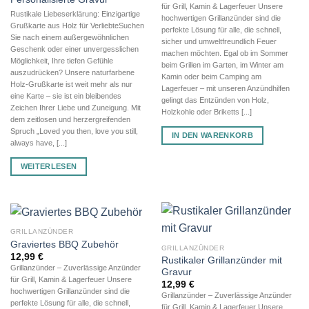
für Grill, Kamin & Lagerfeuer Unsere
Rustikale Liebeserklärung: Einzigartige
hochwertigen Grillanzünder sind die
Grußkarte aus Holz für VerliebteSuchen
perfekte Lösung für alle, die schnell,
Sie nach einem außergewöhnlichen
sicher und umweltfreundlich Feuer
Geschenk oder einer unvergesslichen
machen möchten. Egal ob im Sommer
Möglichkeit, Ihre tiefen Gefühle
beim Grillen im Garten, im Winter am
auszudrücken? Unsere naturfarbene
Kamin oder beim Camping am
Holz-Grußkarte ist weit mehr als nur
Lagerfeuer – mit unseren Anzündhilfen
eine Karte – sie ist ein bleibendes
gelingt das Entzünden von Holz,
Zeichen Ihrer Liebe und Zuneigung. Mit
Holzkohle oder Briketts [...]
dem zeitlosen und herzergreifenden
Spruch „Loved you then, love you still,
IN DEN WARENKORB
always have, [...]
WEITERLESEN
GRILLANZÜNDER
Graviertes BBQ Zubehör
GRILLANZÜNDER
12,99
€
Rustikaler Grillanzünder mit
Grillanzünder – Zuverlässige Anzünder
Gravur
für Grill, Kamin & Lagerfeuer Unsere
12,99
€
hochwertigen Grillanzünder sind die
Grillanzünder – Zuverlässige Anzünder
perfekte Lösung für alle, die schnell,
für Grill, Kamin & Lagerfeuer Unsere