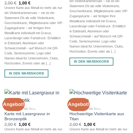
ein Visitenkartenersatz – sie ist ein
2,00 €
1,00 €.
Ursprünglicher
Aktueller
2,00
€
1,00
€
Statement.Ob als edle Visitenkarte,
Preis
Preis
Unsere Karte aus Metall ist mehr als nur
war:
ist:
Geschenkkarte, Mitgliedskarte oder VIP-
ein Visitenkartenersatz – sie ist ein
2,00 €
1,00 €.
Zugangskarte – wir fertigen Ihre
Statement.Ob als edle Visitenkarte,
Metallkarte individuell mit Gravur,
Geschenkkarte, Mitgliedskarte oder VIP-
Laserdesign oder Farbdruck. Erhältlich
Zugangskarte – wir fertigen Ihre
in Edelstahl, Aluminium oder
Metallkarte individuell mit Gravur,
Schwarzmetall – auf Wunsch mit QR-
Laserdesign oder Farbdruck. Erhältlich
Code, Seriennummer, Logo oder
in Edelstahl, Aluminium oder
Namen.Ideal für Unternehmen, Clubs,
Schwarzmetall – auf Wunsch mit QR-
Hochzeiten, Events oder als [...]
Code, Seriennummer, Logo oder
Namen.Ideal für Unternehmen, Clubs,
IN DEN WARENKORB
Hochzeiten, Events oder als [...]
IN DEN WARENKORB
Angebot!
Angebot!
KARTE AUS METALL
KARTE AUS METALL
Karte mit Lasergravur in
Hochwertige Visitenkarte aus
Bronzeoptik
Titan
Ursprünglicher
Aktueller
Ursprünglicher
Aktueller
2,00
€
1,00
€
2,00
€
1,00
€
Preis
Preis
Preis
Preis
Unsere Karte aus Metall ist mehr als nur
Unsere Karte aus Metall ist mehr als nur
war:
ist:
war:
ist: