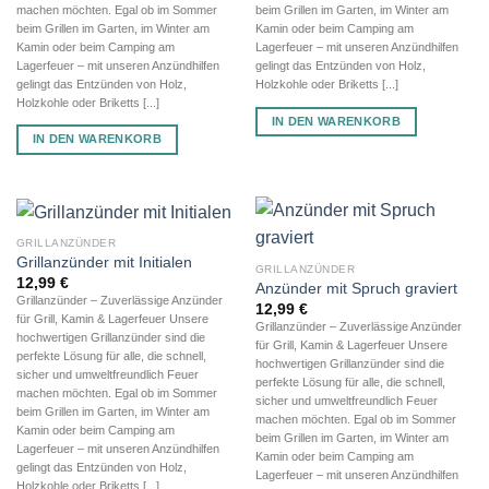
machen möchten. Egal ob im Sommer
beim Grillen im Garten, im Winter am
beim Grillen im Garten, im Winter am
Kamin oder beim Camping am
Kamin oder beim Camping am
Lagerfeuer – mit unseren Anzündhilfen
Lagerfeuer – mit unseren Anzündhilfen
gelingt das Entzünden von Holz,
gelingt das Entzünden von Holz,
Holzkohle oder Briketts [...]
Holzkohle oder Briketts [...]
IN DEN WARENKORB
IN DEN WARENKORB
GRILLANZÜNDER
Grillanzünder mit Initialen
GRILLANZÜNDER
12,99
€
Anzünder mit Spruch graviert
Grillanzünder – Zuverlässige Anzünder
12,99
€
für Grill, Kamin & Lagerfeuer Unsere
Grillanzünder – Zuverlässige Anzünder
hochwertigen Grillanzünder sind die
für Grill, Kamin & Lagerfeuer Unsere
perfekte Lösung für alle, die schnell,
hochwertigen Grillanzünder sind die
sicher und umweltfreundlich Feuer
perfekte Lösung für alle, die schnell,
machen möchten. Egal ob im Sommer
sicher und umweltfreundlich Feuer
beim Grillen im Garten, im Winter am
machen möchten. Egal ob im Sommer
Kamin oder beim Camping am
beim Grillen im Garten, im Winter am
Lagerfeuer – mit unseren Anzündhilfen
Kamin oder beim Camping am
gelingt das Entzünden von Holz,
Lagerfeuer – mit unseren Anzündhilfen
Holzkohle oder Briketts [...]