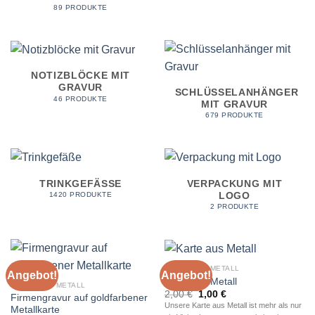
89 PRODUKTE
NOTIZBLÖCKE MIT
GRAVUR
SCHLÜSSELANHÄNGER
46 PRODUKTE
MIT GRAVUR
679 PRODUKTE
TRINKGEFÄSSE
VERPACKUNG MIT
LOGO
1420 PRODUKTE
2 PRODUKTE
KARTE AUS METALL
Angebot!
Angebot!
Karte aus Metall
KARTE AUS METALL
Ursprünglicher
Aktueller
2,00
€
1,00
€
Firmengravur auf goldfarbener
Preis
Preis
Unsere Karte aus Metall ist mehr als nur
Metallkarte
war:
ist: