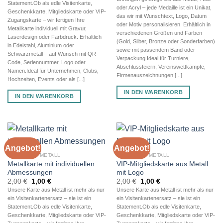
Statement.Ob als edle Visitenkarte,
oder Acryl – jede Medaille ist ein Unikat,
Geschenkkarte, Mitgliedskarte oder VIP-
das wir mit Wunschtext, Logo, Datum
Zugangskarte – wir fertigen Ihre
oder Motiv personalisieren. Erhältlich in
Metallkarte individuell mit Gravur,
verschiedenen Größen und Farben
Laserdesign oder Farbdruck. Erhältlich
(Gold, Silber, Bronze oder Sonderfarben)
in Edelstahl, Aluminium oder
sowie mit passendem Band oder
Schwarzmetall – auf Wunsch mit QR-
Verpackung.Ideal für Turniere,
Code, Seriennummer, Logo oder
Abschlussfeiern, Vereinswettkämpfe,
Namen.Ideal für Unternehmen, Clubs,
Firmenauszeichnungen [...]
Hochzeiten, Events oder als [...]
IN DEN WARENKORB
IN DEN WARENKORB
Angebot!
Angebot!
KARTE AUS METALL
KARTE AUS METALL
Metallkarte mit individuellen
VIP-Mitgliedskarte aus Metall
Abmessungen
mit Logo
Ursprünglicher
Aktueller
Ursprünglicher
Aktueller
2,00
€
1,00
€
2,00
€
1,00
€
Preis
Preis
Preis
Preis
Unsere Karte aus Metall ist mehr als nur
Unsere Karte aus Metall ist mehr als nur
war:
ist:
war:
ist:
ein Visitenkartenersatz – sie ist ein
ein Visitenkartenersatz – sie ist ein
2,00 €
1,00 €.
2,00 €
1,00 €.
Statement.Ob als edle Visitenkarte,
Statement.Ob als edle Visitenkarte,
Geschenkkarte, Mitgliedskarte oder VIP-
Geschenkkarte, Mitgliedskarte oder VIP-