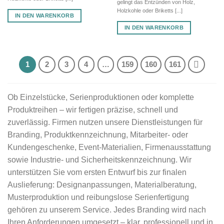
gelingt das Entzünden von Holz,
Holzkohle oder Briketts [...]
IN DEN WARENKORB
IN DEN WARENKORB
1
2
3
4
…
159
160
161
Ob Einzelstücke, Serienproduktionen oder komplette
Produktreihen – wir fertigen präzise, schnell und
zuverlässig. Firmen nutzen unsere Dienstleistungen für
Branding, Produktkennzeichnung, Mitarbeiter- oder
Kundengeschenke, Event-Materialien, Firmenausstattung
sowie Industrie- und Sicherheitskennzeichnung. Wir
unterstützen Sie vom ersten Entwurf bis zur finalen
Auslieferung: Designanpassungen, Materialberatung,
Musterproduktion und reibungslose Serienfertigung
gehören zu unserem Service. Jedes Branding wird nach
Ihren Anforderungen umgesetzt – klar, professionell und in