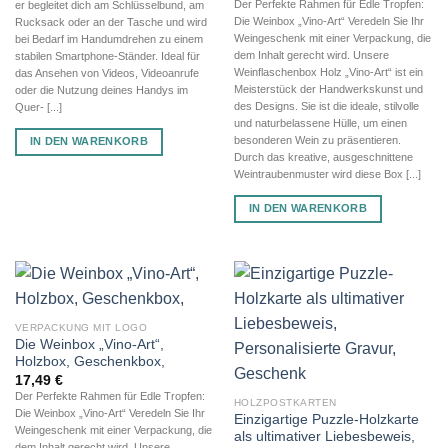
Der Perfekte Rahmen für Edle Tropfen:
er begleitet dich am Schlüsselbund, am
Die Weinbox „Vino-Art“ Veredeln Sie Ihr
Rucksack oder an der Tasche und wird
Weingeschenk mit einer Verpackung, die
bei Bedarf im Handumdrehen zu einem
dem Inhalt gerecht wird. Unsere
stabilen Smartphone-Ständer. Ideal für
Weinflaschenbox Holz „Vino-Art“ ist ein
das Ansehen von Videos, Videoanrufe
Meisterstück der Handwerkskunst und
oder die Nutzung deines Handys im
des Designs. Sie ist die ideale, stilvolle
Quer- [...]
und naturbelassene Hülle, um einen
besonderen Wein zu präsentieren.
IN DEN WARENKORB
Durch das kreative, ausgeschnittene
Weintraubenmuster wird diese Box [...]
IN DEN WARENKORB
VERPACKUNG MIT LOGO
Die Weinbox „Vino-Art“,
Holzbox, Geschenkbox,
17,49
€
Der Perfekte Rahmen für Edle Tropfen:
HOLZPOSTKARTEN
Die Weinbox „Vino-Art“ Veredeln Sie Ihr
Einzigartige Puzzle-Holzkarte
Weingeschenk mit einer Verpackung, die
als ultimativer Liebesbeweis,
dem Inhalt gerecht wird. Unsere