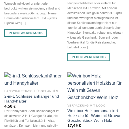
Flugzeugliebhaber oder einfach für
Wunsch individuell graviert oder
Menschen mit Fernweh. Mit seinem
bedruckt, wirken sie modern, stilvoll und
detailreichen Design in echter 3D-Optik
besonders wertig.Ob mit Logo, Name,
und hochwertigem Metallgehäuse ist
Datum oder individuellem Text – jedes
dieser Schlüsselanhänger nicht nur
Diplom wird [...]
funktional, sondern auch ein stylischer
Hingucker. Kompakt, robust und elegant
IN DEN WARENKORB
– ideal als Geschenk, Souvenir oder
Werbeartikel für die Reisebranche,
Luftfahrt oder [...]
IN DEN WARENKORB
HANDYHALTER-SCHLÜSSELANHÄNGER
2-in-1 Schlüsselanhänger und
Handyhalter
VERPACKUNG MIT LOGO
4,50
€
Weinbox Holz personalisiert
Der Handyhalter-Schlüsselanhänger ist
Holzkiste für Wein mit Gravur
ein cleveres 2-in-1-Gadget für alle, die
Geschenkbox Wein Holz
Flexibilität und Funktionalität im Alltag
17,49
€
schätzen. Kompakt, leicht und stilvoll –