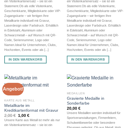
ein Visitenkartenersatz – sie ist ein
ein Visitenkartenersatz – sie ist ein
2,00 €
1,00 €.
2,00 €
1,00 €.
Statement.Ob als edle Visitenkarte,
Statement.Ob als edle Visitenkarte,
Geschenkkarte, Mitgliedskarte oder VIP-
Geschenkkarte, Mitgliedskarte oder VIP-
Zugangskarte – wir fertigen Ihre
Zugangskarte – wir fertigen Ihre
Metallkarte individuell mit Gravur,
Metallkarte individuell mit Gravur,
Laserdesign oder Farbdruck. Erhältlich
Laserdesign oder Farbdruck. Erhältlich
in Edelstahl, Aluminium oder
in Edelstahl, Aluminium oder
Schwarzmetall – auf Wunsch mit QR-
Schwarzmetall – auf Wunsch mit QR-
Code, Seriennummer, Logo oder
Code, Seriennummer, Logo oder
Namen.Ideal für Unternehmen, Clubs,
Namen.Ideal für Unternehmen, Clubs,
Hochzeiten, Events oder als [...]
Hochzeiten, Events oder als [...]
IN DEN WARENKORB
IN DEN WARENKORB
Angebot!
MEDAILLEN
Gravierte Medaille in
KARTE AUS METALL
Sonderfarbe
Metallkarte im
20,00
€
Kreditkartenformat mit Gravur
Unsere Medaillen werden individuell für
Ursprünglicher
Aktueller
2,00
€
1,00
€
Sportveranstaltungen, Firmenfeiern,
Preis
Preis
Unsere Karte aus Metall ist mehr als nur
war:
ist:
Schulwettbewerbe oder besondere
ein Visitenkartenersatz – sie ist ein
2,00 €
1,00 €.
Ehrungen gefertigt. Ob aus Metall, Holz