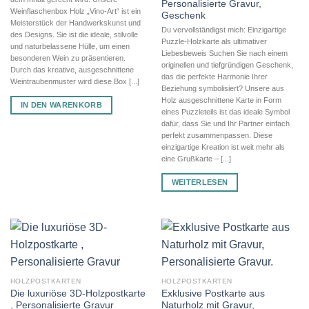
Personalisierte Gravur,
Weinflaschenbox Holz „Vino-Art“ ist ein
Geschenk
Meisterstück der Handwerkskunst und
Du vervollständigst mich: Einzigartige
des Designs. Sie ist die ideale, stilvolle
Puzzle-Holzkarte als ultimativer
und naturbelassene Hülle, um einen
Liebesbeweis Suchen Sie nach einem
besonderen Wein zu präsentieren.
originellen und tiefgründigen Geschenk,
Durch das kreative, ausgeschnittene
das die perfekte Harmonie Ihrer
Weintraubenmuster wird diese Box [...]
Beziehung symbolisiert? Unsere aus
Holz ausgeschnittene Karte in Form
IN DEN WARENKORB
eines Puzzleteils ist das ideale Symbol
dafür, dass Sie und Ihr Partner einfach
perfekt zusammenpassen. Diese
einzigartige Kreation ist weit mehr als
eine Grußkarte – [...]
WEITERLESEN
HOLZPOSTKARTEN
HOLZPOSTKARTEN
Die luxuriöse 3D-Holzpostkarte
Exklusive Postkarte aus
, Personalisierte Gravur
Naturholz mit Gravur,