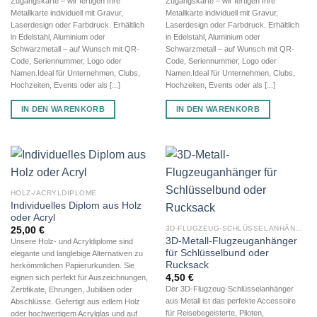
Zugangskarte – wir fertigen Ihre
Zugangskarte – wir fertigen Ihre
Metallkarte individuell mit Gravur,
Metallkarte individuell mit Gravur,
Laserdesign oder Farbdruck. Erhältlich
Laserdesign oder Farbdruck. Erhältlich
in Edelstahl, Aluminium oder
in Edelstahl, Aluminium oder
Schwarzmetall – auf Wunsch mit QR-
Schwarzmetall – auf Wunsch mit QR-
Code, Seriennummer, Logo oder
Code, Seriennummer, Logo oder
Namen.Ideal für Unternehmen, Clubs,
Namen.Ideal für Unternehmen, Clubs,
Hochzeiten, Events oder als [...]
Hochzeiten, Events oder als [...]
IN DEN WARENKORB
IN DEN WARENKORB
HOLZ-/ACRYLDIPLOME
Individuelles Diplom aus Holz
oder Acryl
3D-FLUGZEUG-SCHLÜSSELANHÄNGER AUS METALL
25,00
€
3D-Metall-Flugzeuganhänger
Unsere Holz- und Acryldiplome sind
für Schlüsselbund oder
elegante und langlebige Alternativen zu
Rucksack
herkömmlichen Papierurkunden. Sie
4,50
€
eignen sich perfekt für Auszeichnungen,
Der 3D-Flugzeug-Schlüsselanhänger
Zertifikate, Ehrungen, Jubiläen oder
aus Metall ist das perfekte Accessoire
Abschlüsse. Gefertigt aus edlem Holz
für Reisebegeisterte, Piloten,
oder hochwertigem Acrylglas und auf