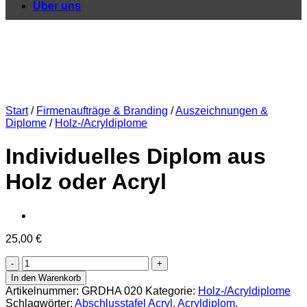
Über uns
Start
/
Firmenaufträge & Branding
/
Auszeichnungen &
Diplome
/
Holz-/Acryldiplome
Individuelles Diplom aus
Holz oder Acryl
25,00
€
Individuelles
Diplom
In den Warenkorb
aus
Artikelnummer:
GRDHA 020
Kategorie:
Holz-/Acryldiplome
Holz
Schlagwörter:
Abschlusstafel Acryl
,
Acryldiplom
,