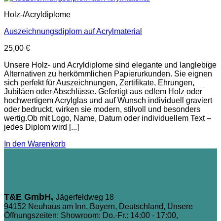
Holz-/Acryldiplome
Auszeichnungsdiplom auf Acrylmaterial
25,00
€
Unsere Holz- und Acryldiplome sind elegante und langlebige
Alternativen zu herkömmlichen Papierurkunden. Sie eignen
sich perfekt für Auszeichnungen, Zertifikate, Ehrungen,
Jubiläen oder Abschlüsse. Gefertigt aus edlem Holz oder
hochwertigem Acrylglas und auf Wunsch individuell graviert
oder bedruckt, wirken sie modern, stilvoll und besonders
wertig.Ob mit Logo, Name, Datum oder individuellem Text –
jedes Diplom wird [...]
In den Warenkorb
T&E GmbH,
Jägerfeldweg 18
94152 Neuhaus am Inn, Bayern, Deutschland, Unsere
Öffnungszeiten: Showroom: Do.-Fr.: 14:00 - 17:00,