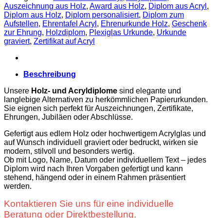
oder
Auszeichnung aus Holz
,
Award aus Holz
,
Diplom aus Acryl
,
Acryl
Diplom aus Holz
,
Diplom personalisiert
,
Diplom zum
Menge
Aufstellen
,
Ehrentafel Acryl
,
Ehrenurkunde Holz
,
Geschenk
zur Ehrung
,
Holzdiplom
,
Plexiglas Urkunde
,
Urkunde
graviert
,
Zertifikat auf Acryl
Beschreibung
Unsere
Holz- und Acryldiplome
sind elegante und
langlebige Alternativen zu herkömmlichen Papierurkunden.
Sie eignen sich perfekt für Auszeichnungen, Zertifikate,
Ehrungen, Jubiläen oder Abschlüsse.
Gefertigt aus edlem Holz oder hochwertigem Acrylglas und
auf Wunsch individuell graviert oder bedruckt, wirken sie
modern, stilvoll und besonders wertig.
Ob mit Logo, Name, Datum oder individuellem Text – jedes
Diplom wird nach Ihren Vorgaben gefertigt und kann
stehend, hängend oder in einem Rahmen präsentiert
werden.
Kontaktieren Sie uns für eine individuelle
Beratung oder Direktbestellung.