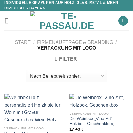
INDIVIDUELLE GRAVUREN AUF HOLZ, GLAS, METAL & MEHR –
DIREKT AUS BAYERN!
START
/
FIRMENAUFTRÄGE & BRANDING
/
VERPACKUNG MIT LOGO
FILTER
VERPACKUNG MIT LOGO
Die Weinbox „Vino-Art“,
Holzbox, Geschenkbox,
VERPACKUNG MIT LOGO
17,49
€