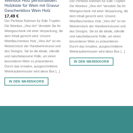
Weinbox Holz personalisiert
Der Perfekte Rahmen für Edle Tropfen:
Holzkiste für Wein mit Gravur
Die Weinbox „Vino-Art“ Veredeln Sie Ihr
Geschenkbox Wein Holz
Weingeschenk mit einer Verpackung, die
17,49
€
dem Inhalt gerecht wird. Unsere
Der Perfekte Rahmen für Edle Tropfen:
Weinflaschenbox Holz „Vino-Art“ ist ein
Die Weinbox „Vino-Art“ Veredeln Sie Ihr
Meisterstück der Handwerkskunst und
Weingeschenk mit einer Verpackung, die
des Designs. Sie ist die ideale, stilvolle
dem Inhalt gerecht wird. Unsere
und naturbelassene Hülle, um einen
Weinflaschenbox Holz „Vino-Art“ ist ein
besonderen Wein zu präsentieren.
Meisterstück der Handwerkskunst und
Durch das kreative, ausgeschnittene
des Designs. Sie ist die ideale, stilvolle
Weintraubenmuster wird diese Box [...]
und naturbelassene Hülle, um einen
besonderen Wein zu präsentieren.
IN DEN WARENKORB
Durch das kreative, ausgeschnittene
Weintraubenmuster wird diese Box [...]
IN DEN WARENKORB