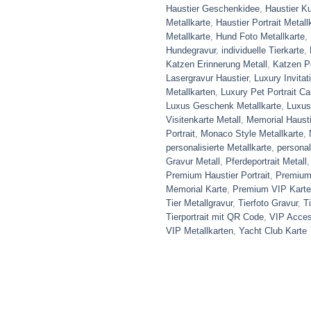
Haustier Geschenkidee
,
Haustier K
Metallkarte
,
Haustier Portrait Metall
Metallkarte
,
Hund Foto Metallkarte
,
Hundegravur
,
individuelle Tierkarte
,
Katzen Erinnerung Metall
,
Katzen Po
Lasergravur Haustier
,
Luxury Invitat
Metallkarten
,
Luxury Pet Portrait Ca
Luxus Geschenk Metallkarte
,
Luxus
Visitenkarte Metall
,
Memorial Hausti
Portrait
,
Monaco Style Metallkarte
,
personalisierte Metallkarte
,
personal
Gravur Metall
,
Pferdeportrait Metall
Premium Haustier Portrait
,
Premium 
Memorial Karte
,
Premium VIP Karte
Tier Metallgravur
,
Tierfoto Gravur
,
T
Tierportrait mit QR Code
,
VIP Acces
VIP Metallkarten
,
Yacht Club Karte