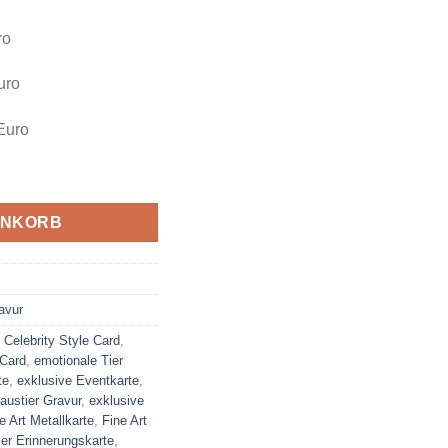
ro
uro
 Euro
Erinnerung Menge
ENKORB
ravur
,
Celebrity Style Card
,
 Card
,
emotionale Tier
te
,
exklusive Eventkarte
,
austier Gravur
,
exklusive
e Art Metallkarte
,
Fine Art
er Erinnerungskarte
,