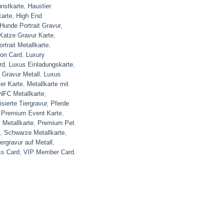
unstkarte
,
Haustier
karte
,
High End
Hunde Portrait Gravur
,
Katze Gravur Karte
,
rtrait Metallkarte
,
ion Card
,
Luxury
rd
,
Luxus Einladungskarte
,
 Gravur Metall
,
Luxus
er Karte
,
Metallkarte mit
NFC Metallkarte
,
isierte Tiergravur
,
Pferde
,
Premium Event Karte
,
Metallkarte
,
Premium Pet
,
Schwarze Metallkarte
,
iergravur auf Metall
,
s Card
,
VIP Member Card
,