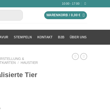
10:00 - 17:00
WARENKORB /
0,00
€
AVUR
STEMPELN
KONTAKT
B2B
ÜBER UNS
ERSTELLUNG &
ITKARTEN
/
HAUSTIER
isierte Tier
o