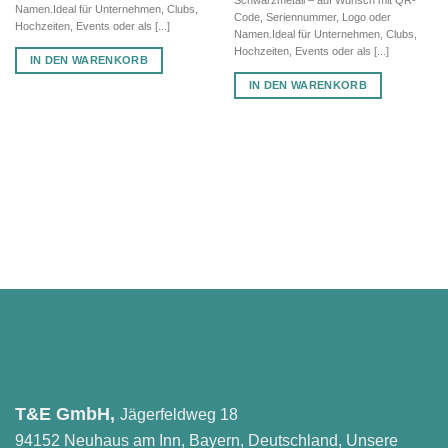
Schwarzmetall – auf Wunsch mit QR-
Namen.Ideal für Unternehmen, Clubs,
Code, Seriennummer, Logo oder
Hochzeiten, Events oder als [...]
Namen.Ideal für Unternehmen, Clubs,
Hochzeiten, Events oder als [...]
IN DEN WARENKORB
IN DEN WARENKORB
T&E GmbH,
Jägerfeldweg 18
94152 Neuhaus am Inn, Bayern, Deutschland, Unsere