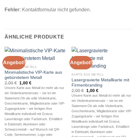
Fehler:
Kontaktformular nicht gefunden.
ÄHNLICHE PRODUKTE
Angebot!
Angebot!
KARTE AUS METALL
Minimalistische VIP-Karte aus
KARTE AUS METALL
gebürstetem Metall
Lasergravierte Metallkarte mit
Ursprünglicher
Aktueller
2,00
€
1,00
€
Firmenbranding
Preis
Preis
Unsere Karte aus Metall ist mehr als nur
Ursprünglicher
Aktueller
war:
ist:
2,00
€
1,00
€
ein Visitenkartenersatz – sie ist ein
Preis
Preis
2,00 €
1,00 €.
Unsere Karte aus Metall ist mehr als nur
war:
ist:
Statement.Ob als edle Visitenkarte,
ein Visitenkartenersatz – sie ist ein
2,00 €
1,00 €.
Geschenkkarte, Mitgliedskarte oder VIP-
Statement.Ob als edle Visitenkarte,
Zugangskarte – wir fertigen Ihre
Geschenkkarte, Mitgliedskarte oder VIP-
Metallkarte individuell mit Gravur,
Zugangskarte – wir fertigen Ihre
Laserdesign oder Farbdruck. Erhältlich
Metallkarte individuell mit Gravur,
in Edelstahl, Aluminium oder
Laserdesign oder Farbdruck. Erhältlich
Schwarzmetall – auf Wunsch mit QR-
in Edelstahl, Aluminium oder
Code, Seriennummer, Logo oder