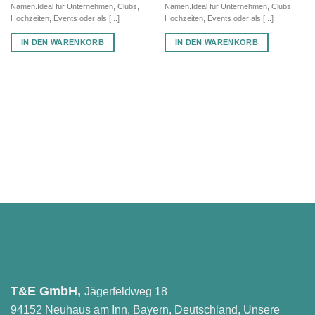
Namen.Ideal für Unternehmen, Clubs,
Namen.Ideal für Unternehmen, Clubs,
Hochzeiten, Events oder als [...]
Hochzeiten, Events oder als [...]
IN DEN WARENKORB
IN DEN WARENKORB
T&E GmbH,
Jägerfeldweg 18
94152 Neuhaus am Inn, Bayern, Deutschland, Unsere