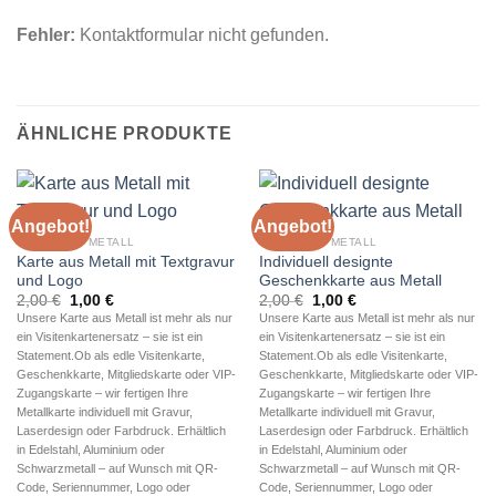
Fehler:
Kontaktformular nicht gefunden.
ÄHNLICHE PRODUKTE
Angebot!
Angebot!
KARTE AUS METALL
KARTE AUS METALL
Karte aus Metall mit Textgravur
Individuell designte
und Logo
Geschenkkarte aus Metall
Ursprünglicher
Aktueller
Ursprünglicher
Aktueller
2,00
€
1,00
€
2,00
€
1,00
€
Preis
Preis
Preis
Preis
Unsere Karte aus Metall ist mehr als nur
Unsere Karte aus Metall ist mehr als nur
war:
ist:
war:
ist:
ein Visitenkartenersatz – sie ist ein
ein Visitenkartenersatz – sie ist ein
2,00 €
1,00 €.
2,00 €
1,00 €.
Statement.Ob als edle Visitenkarte,
Statement.Ob als edle Visitenkarte,
Geschenkkarte, Mitgliedskarte oder VIP-
Geschenkkarte, Mitgliedskarte oder VIP-
Zugangskarte – wir fertigen Ihre
Zugangskarte – wir fertigen Ihre
Metallkarte individuell mit Gravur,
Metallkarte individuell mit Gravur,
Laserdesign oder Farbdruck. Erhältlich
Laserdesign oder Farbdruck. Erhältlich
in Edelstahl, Aluminium oder
in Edelstahl, Aluminium oder
Schwarzmetall – auf Wunsch mit QR-
Schwarzmetall – auf Wunsch mit QR-
Code, Seriennummer, Logo oder
Code, Seriennummer, Logo oder