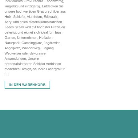
Individuelles Gravurschild – hochwertig,
war:
ist:
langlebig und einzigartig. Entdecken Sie
61,18 €
42,83 €.
unsere hochwertigen Gravurschilder aus
Holz, Schiefer, Aluminium, Edelstahl,
Acryl und edlen Materialkombinationen.
Jedes Schild wird mit höchster Präzision
gefertigt und eignet sich ideal für Haus,
Garten, Unternehmen, Hofladen,
Naturpark, Campingplatz, Jagdrevier,
Angelplatz, Wanderweg, Eingang,
Wegweiser oder dekorative
Anwendungen. Unsere
personalisierbaren Schilder verbinden
modernes Design, saubere Lasergravur
[...]
IN DEN WARENKORB