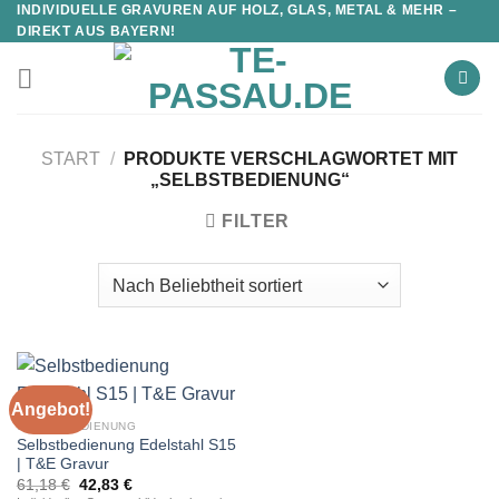
INDIVIDUELLE GRAVUREN AUF HOLZ, GLAS, METAL & MEHR –
DIREKT AUS BAYERN!
START
/
PRODUKTE VERSCHLAGWORTET MIT
„SELBSTBEDIENUNG“
FILTER
Angebot!
SELBSTBEDIENUNG
Selbstbedienung Edelstahl S15
| T&E Gravur
Ursprünglicher
Aktueller
61,18
€
42,83
€
Preis
Preis