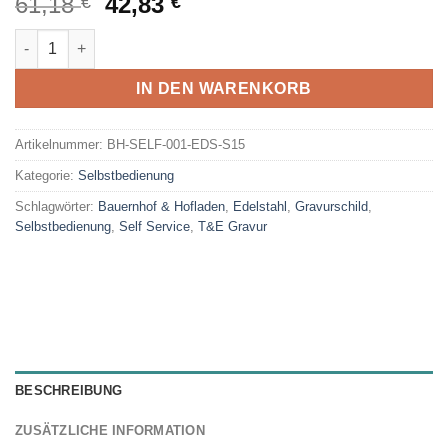
Ursprünglicher
Aktueller
61,18
42,83
€
€
Preis
Preis
Selbstbedienung Edelstahl S15 | T&E Gravur Menge
war:
ist:
61,18 €
42,83 €.
IN DEN WARENKORB
Artikelnummer:
BH-SELF-001-EDS-S15
Kategorie:
Selbstbedienung
Schlagwörter:
Bauernhof & Hofladen
,
Edelstahl
,
Gravurschild
,
Selbstbedienung
,
Self Service
,
T&E Gravur
BESCHREIBUNG
ZUSÄTZLICHE INFORMATION