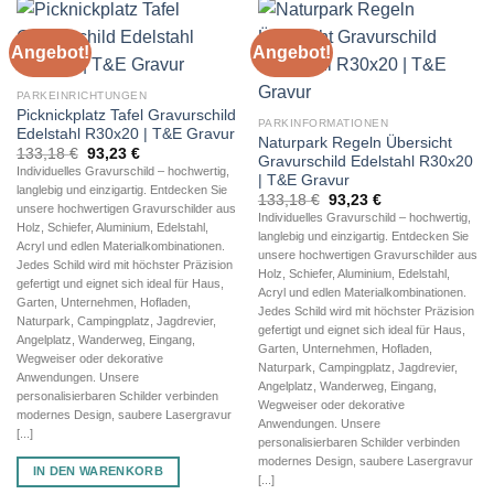
Angebot!
Angebot!
PARKEINRICHTUNGEN
Picknickplatz Tafel Gravurschild
PARKINFORMATIONEN
Edelstahl R30x20 | T&E Gravur
Naturpark Regeln Übersicht
Ursprünglicher
Aktueller
133,18
€
93,23
€
Gravurschild Edelstahl R30x20
Preis
Preis
Individuelles Gravurschild – hochwertig,
| T&E Gravur
war:
ist:
langlebig und einzigartig. Entdecken Sie
133,18 €
93,23 €.
Ursprünglicher
Aktueller
133,18
€
93,23
€
unsere hochwertigen Gravurschilder aus
Preis
Preis
Individuelles Gravurschild – hochwertig,
war:
ist:
Holz, Schiefer, Aluminium, Edelstahl,
langlebig und einzigartig. Entdecken Sie
133,18 €
93,23 €.
Acryl und edlen Materialkombinationen.
unsere hochwertigen Gravurschilder aus
Jedes Schild wird mit höchster Präzision
Holz, Schiefer, Aluminium, Edelstahl,
gefertigt und eignet sich ideal für Haus,
Acryl und edlen Materialkombinationen.
Garten, Unternehmen, Hofladen,
Jedes Schild wird mit höchster Präzision
Naturpark, Campingplatz, Jagdrevier,
gefertigt und eignet sich ideal für Haus,
Angelplatz, Wanderweg, Eingang,
Garten, Unternehmen, Hofladen,
Wegweiser oder dekorative
Naturpark, Campingplatz, Jagdrevier,
Anwendungen. Unsere
Angelplatz, Wanderweg, Eingang,
personalisierbaren Schilder verbinden
Wegweiser oder dekorative
modernes Design, saubere Lasergravur
Anwendungen. Unsere
[...]
personalisierbaren Schilder verbinden
modernes Design, saubere Lasergravur
IN DEN WARENKORB
[...]