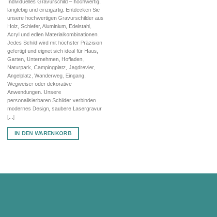
Individuelles Gravurschild – hochwertig,
war:
ist:
langlebig und einzigartig. Entdecken Sie
40,80 €
28,56 €.
unsere hochwertigen Gravurschilder aus
Holz, Schiefer, Aluminium, Edelstahl,
Acryl und edlen Materialkombinationen.
Jedes Schild wird mit höchster Präzision
gefertigt und eignet sich ideal für Haus,
Garten, Unternehmen, Hofladen,
Naturpark, Campingplatz, Jagdrevier,
Angelplatz, Wanderweg, Eingang,
Wegweiser oder dekorative
Anwendungen. Unsere
personalisierbaren Schilder verbinden
modernes Design, saubere Lasergravur
[...]
IN DEN WARENKORB