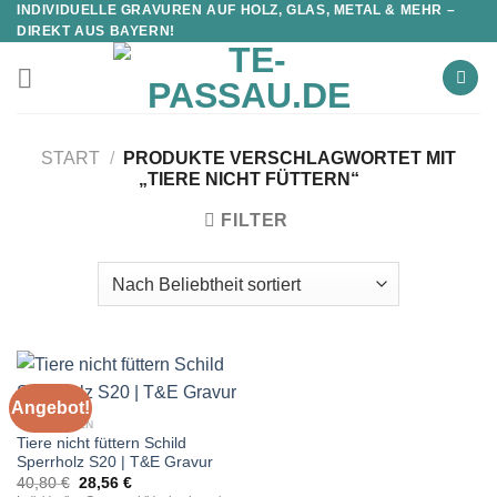
INDIVIDUELLE GRAVUREN AUF HOLZ, GLAS, METAL & MEHR –
DIREKT AUS BAYERN!
START
/
PRODUKTE VERSCHLAGWORTET MIT
„TIERE NICHT FÜTTERN“
FILTER
Angebot!
TIERREGELN
Tiere nicht füttern Schild
Sperrholz S20 | T&E Gravur
Ursprünglicher
Aktueller
40,80
€
28,56
€
Preis
Preis