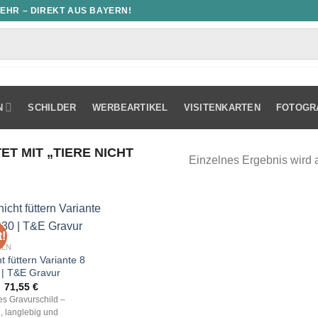
MEHR – DIREKT AUS BAYERN!
N
SCHILDER
WERBEARTIKEL
VISITENKARTEN
FOTOGR
 MIT „TIERE NICHT
Einzelnes Ergebnis wird 
!
ELN
ht füttern Variante 8
 | T&E Gravur
Ursprünglicher
Aktueller
71,55
€
Preis
Preis
les Gravurschild –
war:
ist:
, langlebig und
102,22 €
71,55 €.