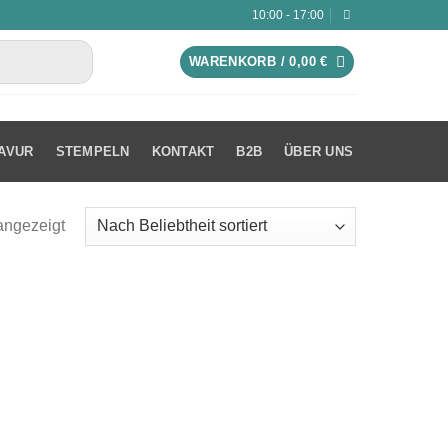
10:00 - 17:00
WARENKORB /
0,00
€
AVUR
STEMPELN
KONTAKT
B2B
ÜBER UNS
angezeigt