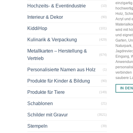
einzigarti
Hochzeits- & Eventindustrie
(10)
hochwertig
Holz, Schi
Interieur & Dekor
(90)
Acryl und 
Materialko
KiddiHop
(101)
wird mit hö
und eignet 
Kulinarik & Verpackung
(429)
Garten, U
Naturpark,
Metallkarten – Herstellung &
Jagdrevier
(674)
Eingang, 
Vertrieb
Anwendun
personalis
Personalisierte Namen aus Holz
(1)
verbinden
saubere Las
Produkte für Kinder & Bildung
(90)
IN DE
Produkte für Tiere
(149)
Schablonen
(21)
Schilder mit Gravur
(3521)
Stempeln
(39)