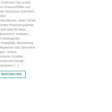
g. Entdecken Sie unsere
en Gravurschilder aus
efer, Aluminium, Edelstahl,
edlen
mbinationen. Jedes Schild
chster Präzision gefertigt
sich ideal für Haus,
nternehmen, Hofladen,
 Campingplatz,
, Angelplatz, Wanderweg,
Wegweiser oder dekorative
gen. Unsere
ierbaren Schilder
 modernes Design,
ergravur [...]
N WARENKORB