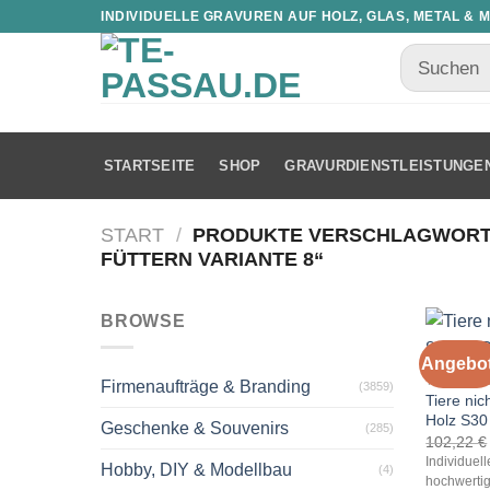
INDIVIDUELLE GRAVUREN AUF HOLZ, GLAS, METAL & 
STARTSEITE
SHOP
GRAVURDIENSTLEISTUNGE
START
/
PRODUKTE VERSCHLAGWORTET
FÜTTERN VARIANTE 8“
BROWSE
Angebot
TIERREG
Firmenaufträge & Branding
(3859)
Tiere nic
Holz S30
Geschenke & Souvenirs
(285)
102,22
€
Individuel
Hobby, DIY & Modellbau
(4)
hochwertig