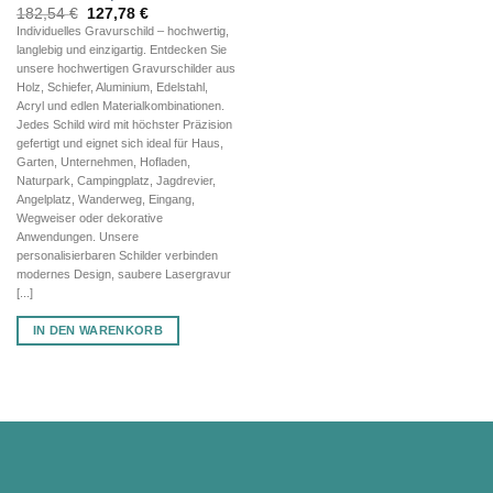
Ursprünglicher
Aktueller
182,54
€
127,78
€
Preis
Preis
Individuelles Gravurschild – hochwertig,
war:
ist:
langlebig und einzigartig. Entdecken Sie
182,54 €
127,78 €.
unsere hochwertigen Gravurschilder aus
Holz, Schiefer, Aluminium, Edelstahl,
Acryl und edlen Materialkombinationen.
Jedes Schild wird mit höchster Präzision
gefertigt und eignet sich ideal für Haus,
Garten, Unternehmen, Hofladen,
Naturpark, Campingplatz, Jagdrevier,
Angelplatz, Wanderweg, Eingang,
Wegweiser oder dekorative
Anwendungen. Unsere
personalisierbaren Schilder verbinden
modernes Design, saubere Lasergravur
[...]
IN DEN WARENKORB