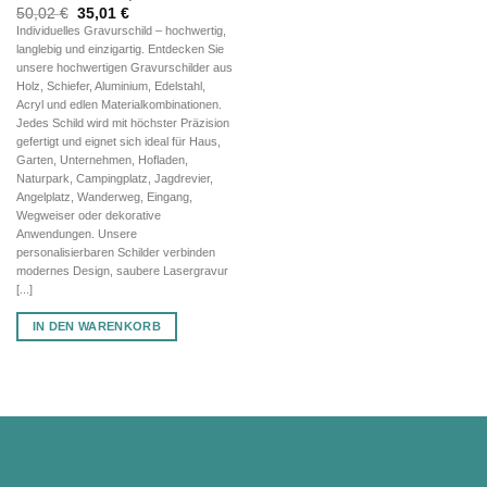
Ursprünglicher
Aktueller
50,02
€
35,01
€
Preis
Preis
Individuelles Gravurschild – hochwertig,
war:
ist:
langlebig und einzigartig. Entdecken Sie
50,02 €
35,01 €.
unsere hochwertigen Gravurschilder aus
Holz, Schiefer, Aluminium, Edelstahl,
Acryl und edlen Materialkombinationen.
Jedes Schild wird mit höchster Präzision
gefertigt und eignet sich ideal für Haus,
Garten, Unternehmen, Hofladen,
Naturpark, Campingplatz, Jagdrevier,
Angelplatz, Wanderweg, Eingang,
Wegweiser oder dekorative
Anwendungen. Unsere
personalisierbaren Schilder verbinden
modernes Design, saubere Lasergravur
[...]
IN DEN WARENKORB