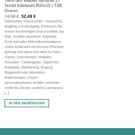
Tiere des Waldes Variante 27
Schild Edelstahl R20x15 | T&E
Gravur
Ursprünglicher
Aktueller
74,98
€
52,49
€
Preis
Preis
Individuelles Gravurschild – hochwertig,
war:
ist:
langlebig und einzigartig. Entdecken Sie
74,98 €
52,49 €.
unsere hochwertigen Gravurschilder aus
Holz, Schiefer, Aluminium, Edelstahl,
Acryl und edlen Materialkombinationen.
Jedes Schild wird mit höchster Präzision
gefertigt und eignet sich ideal für Haus,
Garten, Unternehmen, Hofladen,
Naturpark, Campingplatz, Jagdrevier,
Angelplatz, Wanderweg, Eingang,
Wegweiser oder dekorative
Anwendungen. Unsere
personalisierbaren Schilder verbinden
modernes Design, saubere Lasergravur
[...]
IN DEN WARENKORB