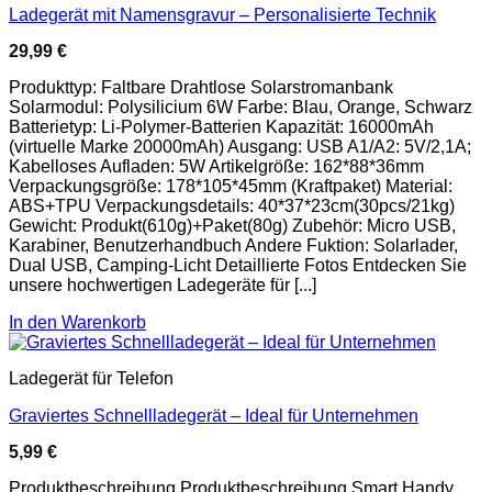
Ladegerät mit Namensgravur – Personalisierte Technik
29,99
€
Produkttyp: Faltbare Drahtlose Solarstromanbank
Solarmodul: Polysilicium 6W Farbe: Blau, Orange, Schwarz
Batterietyp: Li-Polymer-Batterien Kapazität: 16000mAh
(virtuelle Marke 20000mAh) Ausgang: USB A1/A2: 5V/2,1A;
Kabelloses Aufladen: 5W Artikelgröße: 162*88*36mm
Verpackungsgröße: 178*105*45mm (Kraftpaket) Material:
ABS+TPU Verpackungsdetails: 40*37*23cm(30pcs/21kg)
Gewicht: Produkt(610g)+Paket(80g) Zubehör: Micro USB,
Karabiner, Benutzerhandbuch Andere Fuktion: Solarlader,
Dual USB, Camping-Licht Detaillierte Fotos Entdecken Sie
unsere hochwertigen Ladegeräte für [...]
In den Warenkorb
Ladegerät für Telefon
Graviertes Schnellladegerät – Ideal für Unternehmen
5,99
€
Produktbeschreibung Produktbeschreibung Smart Handy