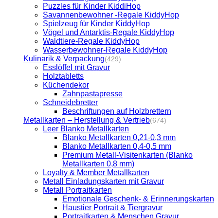
Puzzles für Kinder KiddiHop
Savannenbewohner -Regale KiddyHop
Spielzeug für Kinder KiddyHop
Vögel und Antarktis-Regale KiddyHop
Waldtiere-Regale KiddyHop
Wasserbewohner-Regale KiddyHop
Kulinarik & Verpackung
(429)
Esslöffel mit Gravur
Holztabletts
Küchendekor
Zahnpastapresse
Schneidebretter
Beschriftungen auf Holzbrettern
Metallkarten – Herstellung & Vertrieb
(674)
Leer Blanko Metallkarten
Blanko Metallkarten 0,21-0,3 mm
Blanko Metallkarten 0,4-0,5 mm
Premium Metall-Visitenkarten (Blanko
Metallkarten 0,8 mm)
Loyalty & Member Metallkarten
Metall Einladungskarten mit Gravur
Metall Portraitkarten
Emotionale Geschenk- & Erinnerungskarten
Haustier Portrait & Tiergravur
Portraitkarten & Menschen Gravur