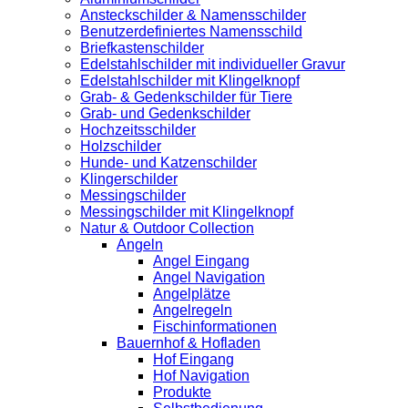
Ansteckschilder & Namensschilder
Benutzerdefiniertes Namensschild
Briefkastenschilder
Edelstahlschilder mit individueller Gravur
Edelstahlschilder mit Klingelknopf
Grab- & Gedenkschilder für Tiere
Grab- und Gedenkschilder
Hochzeitsschilder
Holzschilder
Hunde- und Katzenschilder
Klingerschilder
Messingschilder
Messingschilder mit Klingelknopf
Natur & Outdoor Collection
Angeln
Angel Eingang
Angel Navigation
Angelplätze
Angelregeln
Fischinformationen
Bauernhof & Hofladen
Hof Eingang
Hof Navigation
Produkte