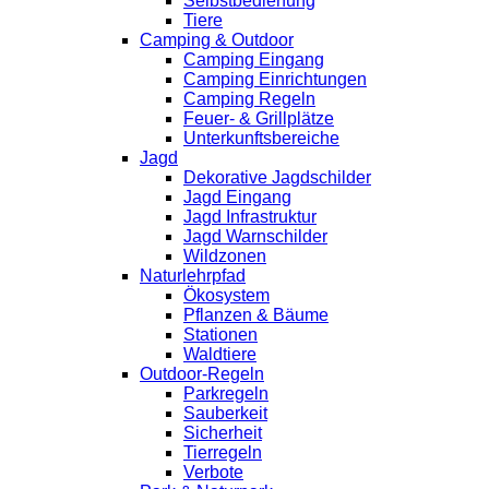
Selbstbedienung
Tiere
Camping & Outdoor
Camping Eingang
Camping Einrichtungen
Camping Regeln
Feuer- & Grillplätze
Unterkunftsbereiche
Jagd
Dekorative Jagdschilder
Jagd Eingang
Jagd Infrastruktur
Jagd Warnschilder
Wildzonen
Naturlehrpfad
Ökosystem
Pflanzen & Bäume
Stationen
Waldtiere
Outdoor-Regeln
Parkregeln
Sauberkeit
Sicherheit
Tierregeln
Verbote