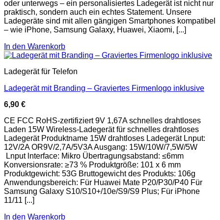
oder unterwegs – ein personalisiertes Ladegerät ist nicht nur
praktisch, sondern auch ein echtes Statement. Unsere
Ladegeräte sind mit allen gängigen Smartphones kompatibel
– wie iPhone, Samsung Galaxy, Huawei, Xiaomi, [...]
In den Warenkorb
Ladegerät für Telefon
Ladegerät mit Branding – Graviertes Firmenlogo inklusive
6,90
€
CE FCC RoHS-zertifiziert 9V 1,67A schnelles drahtloses
Laden 15W Wireless-Ladegerät für schnelles drahtloses
Ladegerät Produktname 15W drahtloses Ladegerät Lnput:
12V/2A OR9V/2,7A/5V3A Ausgang: 15W/10W/7,5W/5W
Lnput lnterface: Mikro Übertragungsabstand: ≤6mm
Konversionsrate: ≥73 % Produktgröße: 101 x 6 mm
Produktgewicht: 53G Bruttogewicht des Produkts: 106g
Anwendungsbereich: Für Huawei Mate P20/P30/P40 Für
Samsung Galaxy S10/S10+/10e/S9/S9 Plus; Für iPhone
11/11 [...]
In den Warenkorb