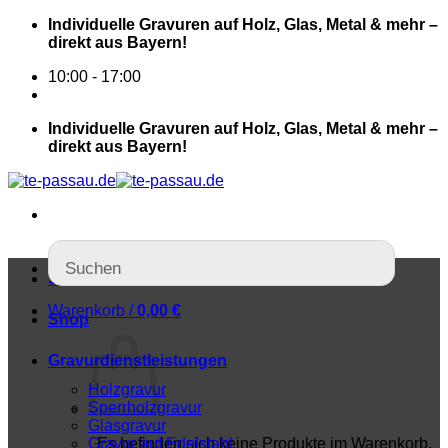
Individuelle Gravuren auf Holz, Glas, Metal & mehr –
direkt aus Bayern!
10:00 - 17:00
Individuelle Gravuren auf Holz, Glas, Metal & mehr –
direkt aus Bayern!
Startseite
Warenkorb /
0,00
€
Shop
Gravurdienstleistungen
Holzgravur
Sperrholzgravur
Glasgravur
Gravur auf Edelstahl
Es befinden sich keine Produkte im Warenkorb.