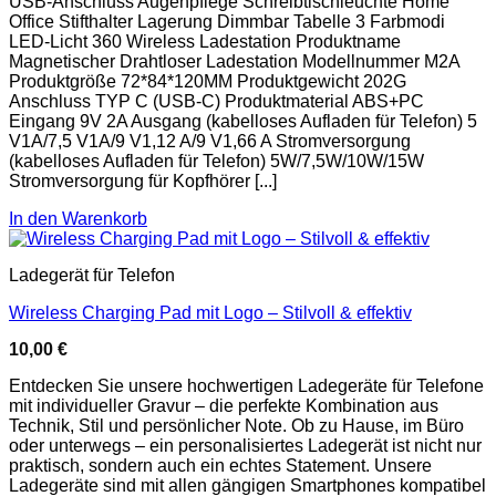
USB-Anschluss Augenpflege Schreibtischleuchte Home
Office Stifthalter Lagerung Dimmbar Tabelle 3 Farbmodi
LED-Licht 360 Wireless Ladestation Produktname
Magnetischer Drahtloser Ladestation Modellnummer M2A
Produktgröße 72*84*120MM Produktgewicht 202G
Anschluss TYP C (USB-C) Produktmaterial ABS+PC
Eingang 9V 2A Ausgang (kabelloses Aufladen für Telefon) 5
V1A/7,5 V1A/9 V1,12 A/9 V1,66 A Stromversorgung
(kabelloses Aufladen für Telefon) 5W/7,5W/10W/15W
Stromversorgung für Kopfhörer [...]
In den Warenkorb
Ladegerät für Telefon
Wireless Charging Pad mit Logo – Stilvoll & effektiv
10,00
€
Entdecken Sie unsere hochwertigen Ladegeräte für Telefone
mit individueller Gravur – die perfekte Kombination aus
Technik, Stil und persönlicher Note. Ob zu Hause, im Büro
oder unterwegs – ein personalisiertes Ladegerät ist nicht nur
praktisch, sondern auch ein echtes Statement. Unsere
Ladegeräte sind mit allen gängigen Smartphones kompatibel