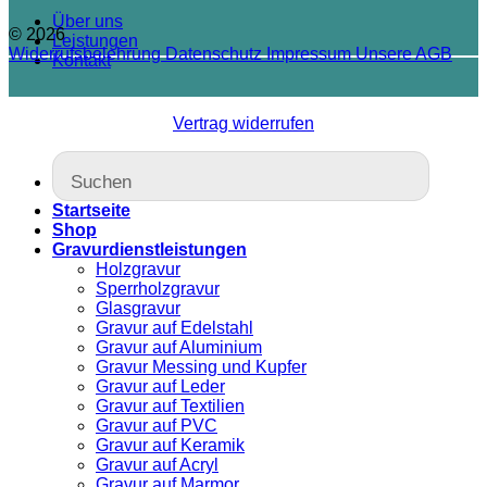
Über uns
© 2026
Leistungen
Widerrufsbelehrung
Datenschutz
Impressum
Unsere AGB
Kontakt
Vertrag widerrufen
Startseite
Shop
Gravurdienstleistungen
Holzgravur
Sperrholzgravur
Glasgravur
Gravur auf Edelstahl
Gravur auf Aluminium
Gravur Messing und Kupfer
Gravur auf Leder
Gravur auf Textilien
Gravur auf PVC
Gravur auf Keramik
Gravur auf Acryl
Gravur auf Marmor