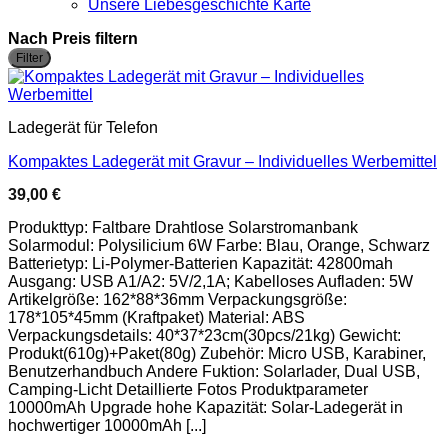
Unsere Liebesgeschichte Karte
Nach Preis filtern
M
M
Filter
P
P
Ladegerät für Telefon
Kompaktes Ladegerät mit Gravur – Individuelles Werbemittel
39,00
€
Produkttyp: Faltbare Drahtlose Solarstromanbank
Solarmodul: Polysilicium 6W Farbe: Blau, Orange, Schwarz
Batterietyp: Li-Polymer-Batterien Kapazität: 42800mah
Ausgang: USB A1/A2: 5V/2,1A; Kabelloses Aufladen: 5W
Artikelgröße: 162*88*36mm Verpackungsgröße:
178*105*45mm (Kraftpaket) Material: ABS
Verpackungsdetails: 40*37*23cm(30pcs/21kg) Gewicht:
Produkt(610g)+Paket(80g) Zubehör: Micro USB, Karabiner,
Benutzerhandbuch Andere Fuktion: Solarlader, Dual USB,
Camping-Licht Detaillierte Fotos Produktparameter
10000mAh Upgrade hohe Kapazität: Solar-Ladegerät in
hochwertiger 10000mAh [...]