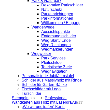
Park & Naturpark
Dekorative Parkschilder
Naturschutz
Parkeinrichtungen
Parkinformationen
Willkommen / Eingang
Wanderwege
Aussichtspunkte
Entfernungsschilder
Weg Start / Ende
Weg-Richtungen
Wegmarkierungen
Wegweiser
Park Services
Pfeilschilder
Touristische Ziele
Wegnavigation
Personalisierte Jubiläumstafel
Schilder aus Massivholz mit Rinde
Schilder für Garten-Bänke
Tischschilder mit Logo
Türschilder
Stempeln
Professional
(39)
Wandkarten aus Holz mit Lasergravur
(13)
„Wo wir uns trafen“ Karte