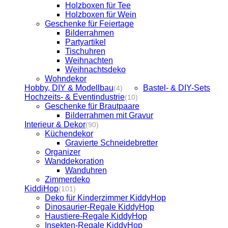
Holzboxen für Tee
Holzboxen für Wein
Geschenke für Feiertage
Bilderrahmen
Partyartikel
Tischuhren
Weihnachten
Weihnachtsdeko
Wohndekor
Hobby, DIY & Modellbau
Bastel- & DIY-Sets
(4)
Hochzeits- & Eventindustrie
(10)
Geschenke für Brautpaare
Bilderrahmen mit Gravur
Interieur & Dekor
(90)
Küchendekor
Gravierte Schneidebretter
Organizer
Wanddekoration
Wanduhren
Zimmerdeko
KiddiHop
(101)
Deko für Kinderzimmer KiddyHop
Dinosaurier-Regale KiddyHop
Haustiere-Regale KiddyHop
Insekten-Regale KiddyHop