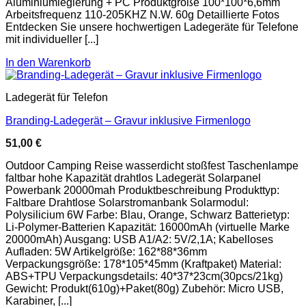
Aluminiumlegierung + PC Produktgröße 100*100*6,6mm
Arbeitsfrequenz 110-205KHZ N.W. 60g Detaillierte Fotos
Entdecken Sie unsere hochwertigen Ladegeräte für Telefone
mit individueller [...]
In den Warenkorb
Ladegerät für Telefon
Branding-Ladegerät – Gravur inklusive Firmenlogo
51,00
€
Outdoor Camping Reise wasserdicht stoßfest Taschenlampe
faltbar hohe Kapazität drahtlos Ladegerät Solarpanel
Powerbank 20000mah Produktbeschreibung Produkttyp:
Faltbare Drahtlose Solarstromanbank Solarmodul:
Polysilicium 6W Farbe: Blau, Orange, Schwarz Batterietyp:
Li-Polymer-Batterien Kapazität: 16000mAh (virtuelle Marke
20000mAh) Ausgang: USB A1/A2: 5V/2,1A; Kabelloses
Aufladen: 5W Artikelgröße: 162*88*36mm
Verpackungsgröße: 178*105*45mm (Kraftpaket) Material:
ABS+TPU Verpackungsdetails: 40*37*23cm(30pcs/21kg)
Gewicht: Produkt(610g)+Paket(80g) Zubehör: Micro USB,
Karabiner, [...]