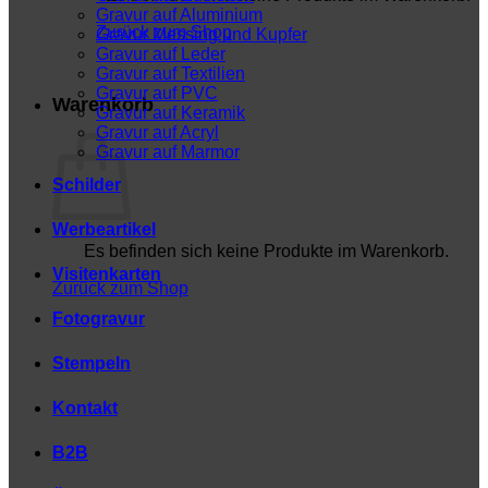
Gravur auf Aluminium
Zurück zum Shop
Gravur Messing und Kupfer
Gravur auf Leder
Gravur auf Textilien
Gravur auf PVC
Warenkorb
Gravur auf Keramik
Gravur auf Acryl
Gravur auf Marmor
Schilder
Werbeartikel
Es befinden sich keine Produkte im Warenkorb.
Visitenkarten
Zurück zum Shop
Fotogravur
Stempeln
Kontakt
B2B