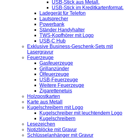
USB-Stick aus Metall.
USB-Stick im Kreditkartenformat.
Ladegerät für Telefon
Lautsprecher
Powerbank
Ständer Handyhalter
TWS-Kopfhörer mit Logo
USB-C Hub
Exklusive Business-Geschenk-Sets mit
Lasergravur
Feuerzeuge
Gasfeuerzeuge
Grillanzünder
Ölfeuerzeuge
USB-Feuerzeuge
Weitere Feuerzeuge
Zigarettenetuis
Holzpostkarten
Karte aus Metall
Kugelschreibern mit Logo
Kugelschreiber mit leuchtendem Logo
Kugelschreibern
Lesezeichen
Notizblöcke mit Gravur
Schlüsselanhänger mit Gravur