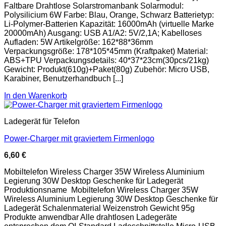
Faltbare Drahtlose Solarstromanbank Solarmodul:
Polysilicium 6W Farbe: Blau, Orange, Schwarz Batterietyp:
Li-Polymer-Batterien Kapazität: 16000mAh (virtuelle Marke
20000mAh) Ausgang: USB A1/A2: 5V/2,1A; Kabelloses
Aufladen: 5W Artikelgröße: 162*88*36mm
Verpackungsgröße: 178*105*45mm (Kraftpaket) Material:
ABS+TPU Verpackungsdetails: 40*37*23cm(30pcs/21kg)
Gewicht: Produkt(610g)+Paket(80g) Zubehör: Micro USB,
Karabiner, Benutzerhandbuch [...]
In den Warenkorb
Ladegerät für Telefon
Power-Charger mit graviertem Firmenlogo
6,60
€
Mobiltelefon Wireless Charger 35W Wireless Aluminium
Legierung 30W Desktop Geschenke für Ladegerät
Produktionsname Mobiltelefon Wireless Charger 35W
Wireless Aluminium Legierung 30W Desktop Geschenke für
Ladegerät Schalenmaterial Weizenstroh Gewicht 95g
Produkte anwendbar Alle drahtlosen Ladegeräte