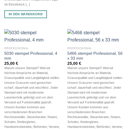
ob Einzelstück [...]
IN DEN WARENKORB
PROFESSIONAL
PROFESSIONAL
5030 stempel Professional, 4
5466 stempel Professional, 56
mm
x 33 mm
25,00
€
25,00
€
Warum unsere Stempel? Weil wir
Warum unsere Stempel? Weil wir
höchste Ansprüche an Material,
höchste Ansprüche an Material,
Gravurqualität und Langlebigkeit stellen.
Gravurqualität und Langlebigkeit stellen.
Unsere Gravuren sind gestochen
Unsere Gravuren sind gestochen
scharf, dauerhaft und wischfest. Jeder
scharf, dauerhaft und wischfest. Jeder
Stempel wird mit modernster
Stempel wird mit modernster
Lasertechnik gefertigt und vor dem
Lasertechnik gefertigt und vor dem
Versand auf Funktionalität geprüft.
Versand auf Funktionalität geprüft.
Unsere Kunden kommen aus
Unsere Kunden kommen aus
verschiedensten Branchen:
verschiedensten Branchen:
Rechtsanwälte, Steuerberater, Notare,
Rechtsanwälte, Steuerberater, Notare,
Schulen, Kindergärten,
Schulen, Kindergärten,
Handwerksbetriebe, Behörden, Vereine,
Handwerksbetriebe, Behörden, Vereine,