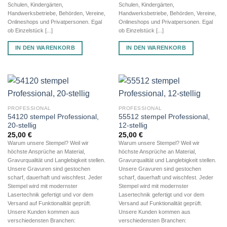
Schulen, Kindergärten,
Schulen, Kindergärten,
Handwerksbetriebe, Behörden, Vereine,
Handwerksbetriebe, Behörden, Vereine,
Onlineshops und Privatpersonen. Egal
Onlineshops und Privatpersonen. Egal
ob Einzelstück [...]
ob Einzelstück [...]
IN DEN WARENKORB
IN DEN WARENKORB
PROFESSIONAL
PROFESSIONAL
54120 stempel Professional,
55512 stempel Professional,
20-stellig
12-stellig
25,00
€
25,00
€
Warum unsere Stempel? Weil wir
Warum unsere Stempel? Weil wir
höchste Ansprüche an Material,
höchste Ansprüche an Material,
Gravurqualität und Langlebigkeit stellen.
Gravurqualität und Langlebigkeit stellen.
Unsere Gravuren sind gestochen
Unsere Gravuren sind gestochen
scharf, dauerhaft und wischfest. Jeder
scharf, dauerhaft und wischfest. Jeder
Stempel wird mit modernster
Stempel wird mit modernster
Lasertechnik gefertigt und vor dem
Lasertechnik gefertigt und vor dem
Versand auf Funktionalität geprüft.
Versand auf Funktionalität geprüft.
Unsere Kunden kommen aus
Unsere Kunden kommen aus
verschiedensten Branchen:
verschiedensten Branchen: