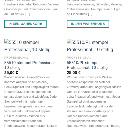
Handwerksbetriebe, Behörden, Vereine,
Handwerksbetriebe, Behörden, Vereine,
Onlineshops und Privatpersonen. Egal
Onlineshops und Privatpersonen. Egal
ob Einzelstück [...]
ob Einzelstück [...]
IN DEN WARENKORB
IN DEN WARENKORB
PROFESSIONAL
PROFESSIONAL
55510 stempel Professional,
55510/PL stempel
10-stellig
Professional, 10-stellig
25,00
€
25,00
€
Warum unsere Stempel? Weil wir
Warum unsere Stempel? Weil wir
höchste Ansprüche an Material,
höchste Ansprüche an Material,
Gravurqualität und Langlebigkeit stellen.
Gravurqualität und Langlebigkeit stellen.
Unsere Gravuren sind gestochen
Unsere Gravuren sind gestochen
scharf, dauerhaft und wischfest. Jeder
scharf, dauerhaft und wischfest. Jeder
Stempel wird mit modernster
Stempel wird mit modernster
Lasertechnik gefertigt und vor dem
Lasertechnik gefertigt und vor dem
Versand auf Funktionalität geprüft.
Versand auf Funktionalität geprüft.
Unsere Kunden kommen aus
Unsere Kunden kommen aus
verschiedensten Branchen:
verschiedensten Branchen:
Rechtsanwälte, Steuerberater, Notare,
Rechtsanwälte, Steuerberater, Notare,