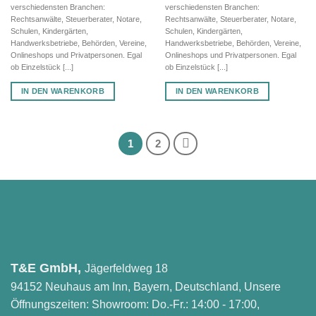
verschiedensten Branchen:
verschiedensten Branchen:
Rechtsanwälte, Steuerberater, Notare,
Rechtsanwälte, Steuerberater, Notare,
Schulen, Kindergärten,
Schulen, Kindergärten,
Handwerksbetriebe, Behörden, Vereine,
Handwerksbetriebe, Behörden, Vereine,
Onlineshops und Privatpersonen. Egal
Onlineshops und Privatpersonen. Egal
ob Einzelstück [...]
ob Einzelstück [...]
IN DEN WARENKORB
IN DEN WARENKORB
1
2
T&E GmbH,
Jägerfeldweg 18
94152 Neuhaus am Inn, Bayern, Deutschland, Unsere
Öffnungszeiten: Showroom: Do.-Fr.: 14:00 - 17:00,