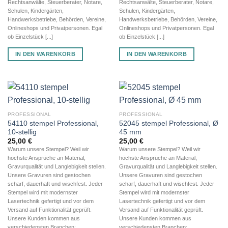
Rechtsanwälte, Steuerberater, Notare,
Rechtsanwälte, Steuerberater, Notare,
Schulen, Kindergärten,
Schulen, Kindergärten,
Handwerksbetriebe, Behörden, Vereine,
Handwerksbetriebe, Behörden, Vereine,
Onlineshops und Privatpersonen. Egal
Onlineshops und Privatpersonen. Egal
ob Einzelstück [...]
ob Einzelstück [...]
IN DEN WARENKORB
IN DEN WARENKORB
PROFESSIONAL
PROFESSIONAL
54110 stempel Professional,
52045 stempel Professional, Ø
10-stellig
45 mm
25,00
€
25,00
€
Warum unsere Stempel? Weil wir
Warum unsere Stempel? Weil wir
höchste Ansprüche an Material,
höchste Ansprüche an Material,
Gravurqualität und Langlebigkeit stellen.
Gravurqualität und Langlebigkeit stellen.
Unsere Gravuren sind gestochen
Unsere Gravuren sind gestochen
scharf, dauerhaft und wischfest. Jeder
scharf, dauerhaft und wischfest. Jeder
Stempel wird mit modernster
Stempel wird mit modernster
Lasertechnik gefertigt und vor dem
Lasertechnik gefertigt und vor dem
Versand auf Funktionalität geprüft.
Versand auf Funktionalität geprüft.
Unsere Kunden kommen aus
Unsere Kunden kommen aus
verschiedensten Branchen:
verschiedensten Branchen: