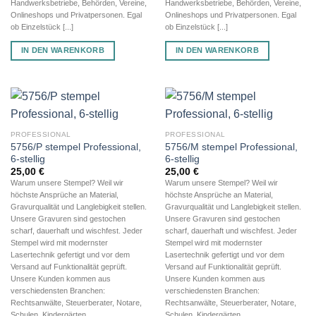
Handwerksbetriebe, Behörden, Vereine,
Handwerksbetriebe, Behörden, Vereine,
Onlineshops und Privatpersonen. Egal
Onlineshops und Privatpersonen. Egal
ob Einzelstück [...]
ob Einzelstück [...]
IN DEN WARENKORB
IN DEN WARENKORB
PROFESSIONAL
PROFESSIONAL
5756/P stempel Professional,
5756/M stempel Professional,
6-stellig
6-stellig
25,00
€
25,00
€
Warum unsere Stempel? Weil wir
Warum unsere Stempel? Weil wir
höchste Ansprüche an Material,
höchste Ansprüche an Material,
Gravurqualität und Langlebigkeit stellen.
Gravurqualität und Langlebigkeit stellen.
Unsere Gravuren sind gestochen
Unsere Gravuren sind gestochen
scharf, dauerhaft und wischfest. Jeder
scharf, dauerhaft und wischfest. Jeder
Stempel wird mit modernster
Stempel wird mit modernster
Lasertechnik gefertigt und vor dem
Lasertechnik gefertigt und vor dem
Versand auf Funktionalität geprüft.
Versand auf Funktionalität geprüft.
Unsere Kunden kommen aus
Unsere Kunden kommen aus
verschiedensten Branchen:
verschiedensten Branchen:
Rechtsanwälte, Steuerberater, Notare,
Rechtsanwälte, Steuerberater, Notare,
Schulen, Kindergärten,
Schulen, Kindergärten,