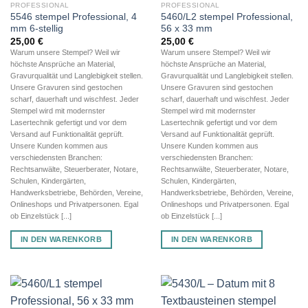
PROFESSIONAL
PROFESSIONAL
5546 stempel Professional, 4
5460/L2 stempel Professional,
mm 6-stellig
56 x 33 mm
25,00
€
25,00
€
Warum unsere Stempel? Weil wir
Warum unsere Stempel? Weil wir
höchste Ansprüche an Material,
höchste Ansprüche an Material,
Gravurqualität und Langlebigkeit stellen.
Gravurqualität und Langlebigkeit stellen.
Unsere Gravuren sind gestochen
Unsere Gravuren sind gestochen
scharf, dauerhaft und wischfest. Jeder
scharf, dauerhaft und wischfest. Jeder
Stempel wird mit modernster
Stempel wird mit modernster
Lasertechnik gefertigt und vor dem
Lasertechnik gefertigt und vor dem
Versand auf Funktionalität geprüft.
Versand auf Funktionalität geprüft.
Unsere Kunden kommen aus
Unsere Kunden kommen aus
verschiedensten Branchen:
verschiedensten Branchen:
Rechtsanwälte, Steuerberater, Notare,
Rechtsanwälte, Steuerberater, Notare,
Schulen, Kindergärten,
Schulen, Kindergärten,
Handwerksbetriebe, Behörden, Vereine,
Handwerksbetriebe, Behörden, Vereine,
Onlineshops und Privatpersonen. Egal
Onlineshops und Privatpersonen. Egal
ob Einzelstück [...]
ob Einzelstück [...]
IN DEN WARENKORB
IN DEN WARENKORB