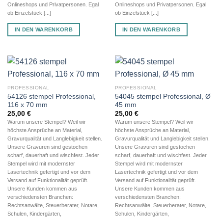
Onlineshops und Privatpersonen. Egal
Onlineshops und Privatpersonen. Egal
ob Einzelstück [...]
ob Einzelstück [...]
IN DEN WARENKORB
IN DEN WARENKORB
PROFESSIONAL
PROFESSIONAL
54126 stempel Professional,
54045 stempel Professional, Ø
116 x 70 mm
45 mm
25,00
€
25,00
€
Warum unsere Stempel? Weil wir
Warum unsere Stempel? Weil wir
höchste Ansprüche an Material,
höchste Ansprüche an Material,
Gravurqualität und Langlebigkeit stellen.
Gravurqualität und Langlebigkeit stellen.
Unsere Gravuren sind gestochen
Unsere Gravuren sind gestochen
scharf, dauerhaft und wischfest. Jeder
scharf, dauerhaft und wischfest. Jeder
Stempel wird mit modernster
Stempel wird mit modernster
Lasertechnik gefertigt und vor dem
Lasertechnik gefertigt und vor dem
Versand auf Funktionalität geprüft.
Versand auf Funktionalität geprüft.
Unsere Kunden kommen aus
Unsere Kunden kommen aus
verschiedensten Branchen:
verschiedensten Branchen:
Rechtsanwälte, Steuerberater, Notare,
Rechtsanwälte, Steuerberater, Notare,
Schulen, Kindergärten,
Schulen, Kindergärten,