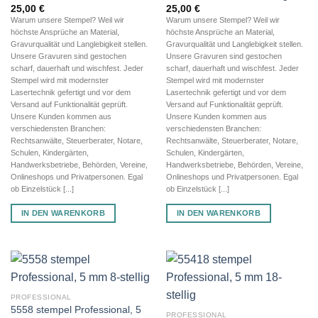
25,00
€
25,00
€
Warum unsere Stempel? Weil wir
Warum unsere Stempel? Weil wir
höchste Ansprüche an Material,
höchste Ansprüche an Material,
Gravurqualität und Langlebigkeit stellen.
Gravurqualität und Langlebigkeit stellen.
Unsere Gravuren sind gestochen
Unsere Gravuren sind gestochen
scharf, dauerhaft und wischfest. Jeder
scharf, dauerhaft und wischfest. Jeder
Stempel wird mit modernster
Stempel wird mit modernster
Lasertechnik gefertigt und vor dem
Lasertechnik gefertigt und vor dem
Versand auf Funktionalität geprüft.
Versand auf Funktionalität geprüft.
Unsere Kunden kommen aus
Unsere Kunden kommen aus
verschiedensten Branchen:
verschiedensten Branchen:
Rechtsanwälte, Steuerberater, Notare,
Rechtsanwälte, Steuerberater, Notare,
Schulen, Kindergärten,
Schulen, Kindergärten,
Handwerksbetriebe, Behörden, Vereine,
Handwerksbetriebe, Behörden, Vereine,
Onlineshops und Privatpersonen. Egal
Onlineshops und Privatpersonen. Egal
ob Einzelstück [...]
ob Einzelstück [...]
IN DEN WARENKORB
IN DEN WARENKORB
PROFESSIONAL
5558 stempel Professional, 5
PROFESSIONAL