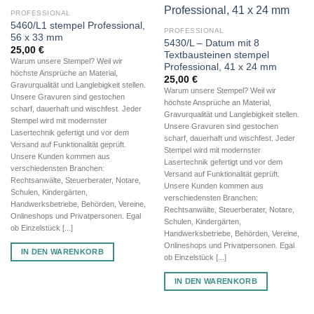
PROFESSIONAL
5460/L1 stempel Professional,
PROFESSIONAL
56 x 33 mm
5430/L – Datum mit 8
25,00
€
Textbausteinen stempel
Warum unsere Stempel? Weil wir
Professional, 41 x 24 mm
höchste Ansprüche an Material,
25,00
€
Gravurqualität und Langlebigkeit stellen.
Warum unsere Stempel? Weil wir
Unsere Gravuren sind gestochen
höchste Ansprüche an Material,
scharf, dauerhaft und wischfest. Jeder
Gravurqualität und Langlebigkeit stellen.
Stempel wird mit modernster
Unsere Gravuren sind gestochen
Lasertechnik gefertigt und vor dem
scharf, dauerhaft und wischfest. Jeder
Versand auf Funktionalität geprüft.
Stempel wird mit modernster
Unsere Kunden kommen aus
Lasertechnik gefertigt und vor dem
verschiedensten Branchen:
Versand auf Funktionalität geprüft.
Rechtsanwälte, Steuerberater, Notare,
Unsere Kunden kommen aus
Schulen, Kindergärten,
verschiedensten Branchen:
Handwerksbetriebe, Behörden, Vereine,
Rechtsanwälte, Steuerberater, Notare,
Onlineshops und Privatpersonen. Egal
Schulen, Kindergärten,
ob Einzelstück [...]
Handwerksbetriebe, Behörden, Vereine,
Onlineshops und Privatpersonen. Egal
IN DEN WARENKORB
ob Einzelstück [...]
IN DEN WARENKORB