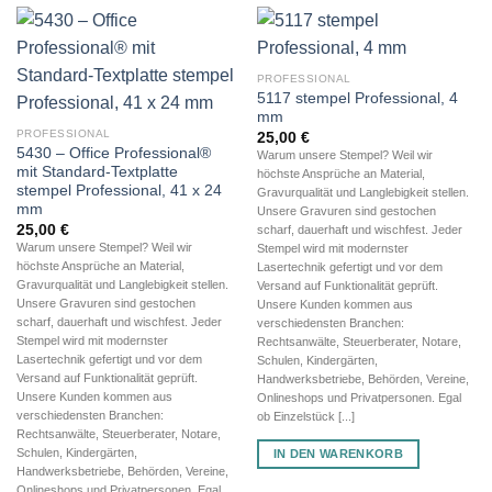
PROFESSIONAL
5117 stempel Professional, 4
mm
PROFESSIONAL
25,00
€
5430 – Office Professional®
Warum unsere Stempel? Weil wir
mit Standard-Textplatte
höchste Ansprüche an Material,
stempel Professional, 41 x 24
Gravurqualität und Langlebigkeit stellen.
mm
Unsere Gravuren sind gestochen
25,00
€
scharf, dauerhaft und wischfest. Jeder
Warum unsere Stempel? Weil wir
Stempel wird mit modernster
höchste Ansprüche an Material,
Lasertechnik gefertigt und vor dem
Gravurqualität und Langlebigkeit stellen.
Versand auf Funktionalität geprüft.
Unsere Gravuren sind gestochen
Unsere Kunden kommen aus
scharf, dauerhaft und wischfest. Jeder
verschiedensten Branchen:
Stempel wird mit modernster
Rechtsanwälte, Steuerberater, Notare,
Lasertechnik gefertigt und vor dem
Schulen, Kindergärten,
Versand auf Funktionalität geprüft.
Handwerksbetriebe, Behörden, Vereine,
Unsere Kunden kommen aus
Onlineshops und Privatpersonen. Egal
verschiedensten Branchen:
ob Einzelstück [...]
Rechtsanwälte, Steuerberater, Notare,
Schulen, Kindergärten,
IN DEN WARENKORB
Handwerksbetriebe, Behörden, Vereine,
Onlineshops und Privatpersonen. Egal