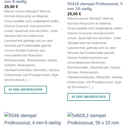
mm 8-stellig
55418 stempel Professional, 5
25,00
€
mm 18-stellig
Warum unsere Stempel? Weil wir
25,00
€
höchste Ansprüche an Material,
Warum unsere Stempel? Weil wir
Gravurqualität und Langlebigkeit stellen.
höchste Ansprüche an Material,
Unsere Gravuren sind gestochen
Gravurqualität und Langlebigkeit stellen.
scharf, dauerhaft und wischfest. Jeder
Unsere Gravuren sind gestochen
Stempel wird mit modernster
scharf, dauerhaft und wischfest. Jeder
Lasertechnik gefertigt und vor dem
Stempel wird mit modernster
Versand auf Funktionalität geprüft.
Lasertechnik gefertigt und vor dem
Unsere Kunden kommen aus
Versand auf Funktionalität geprüft.
verschiedensten Branchen:
Unsere Kunden kommen aus
Rechtsanwälte, Steuerberater, Notare,
verschiedensten Branchen:
Schulen, Kindergärten,
Rechtsanwälte, Steuerberater, Notare,
Handwerksbetriebe, Behörden, Vereine,
Schulen, Kindergärten,
Onlineshops und Privatpersonen. Egal
Handwerksbetriebe, Behörden, Vereine,
ob Einzelstück [...]
Onlineshops und Privatpersonen. Egal
ob Einzelstück [...]
IN DEN WARENKORB
IN DEN WARENKORB