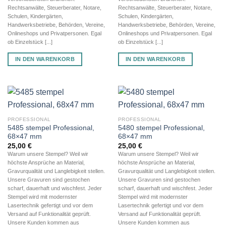
Rechtsanwälte, Steuerberater, Notare,
Rechtsanwälte, Steuerberater, Notare,
Schulen, Kindergärten,
Schulen, Kindergärten,
Handwerksbetriebe, Behörden, Vereine,
Handwerksbetriebe, Behörden, Vereine,
Onlineshops und Privatpersonen. Egal
Onlineshops und Privatpersonen. Egal
ob Einzelstück [...]
ob Einzelstück [...]
IN DEN WARENKORB
IN DEN WARENKORB
PROFESSIONAL
PROFESSIONAL
5485 stempel Professional,
5480 stempel Professional,
68×47 mm
68×47 mm
25,00
€
25,00
€
Warum unsere Stempel? Weil wir
Warum unsere Stempel? Weil wir
höchste Ansprüche an Material,
höchste Ansprüche an Material,
Gravurqualität und Langlebigkeit stellen.
Gravurqualität und Langlebigkeit stellen.
Unsere Gravuren sind gestochen
Unsere Gravuren sind gestochen
scharf, dauerhaft und wischfest. Jeder
scharf, dauerhaft und wischfest. Jeder
Stempel wird mit modernster
Stempel wird mit modernster
Lasertechnik gefertigt und vor dem
Lasertechnik gefertigt und vor dem
Versand auf Funktionalität geprüft.
Versand auf Funktionalität geprüft.
Unsere Kunden kommen aus
Unsere Kunden kommen aus