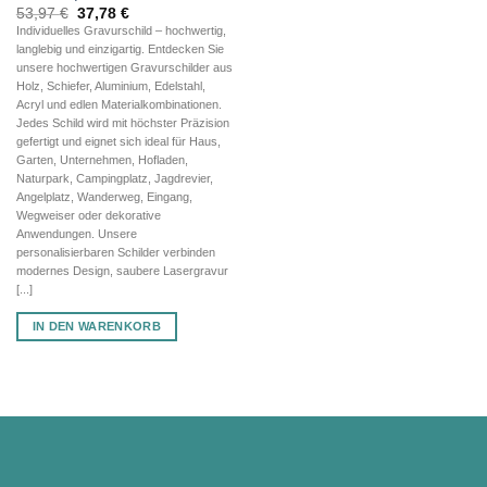
Ursprünglicher
Aktueller
53,97
€
37,78
€
Preis
Preis
Individuelles Gravurschild – hochwertig,
war:
ist:
langlebig und einzigartig. Entdecken Sie
53,97 €
37,78 €.
unsere hochwertigen Gravurschilder aus
Holz, Schiefer, Aluminium, Edelstahl,
Acryl und edlen Materialkombinationen.
Jedes Schild wird mit höchster Präzision
gefertigt und eignet sich ideal für Haus,
Garten, Unternehmen, Hofladen,
Naturpark, Campingplatz, Jagdrevier,
Angelplatz, Wanderweg, Eingang,
Wegweiser oder dekorative
Anwendungen. Unsere
personalisierbaren Schilder verbinden
modernes Design, saubere Lasergravur
[...]
IN DEN WARENKORB