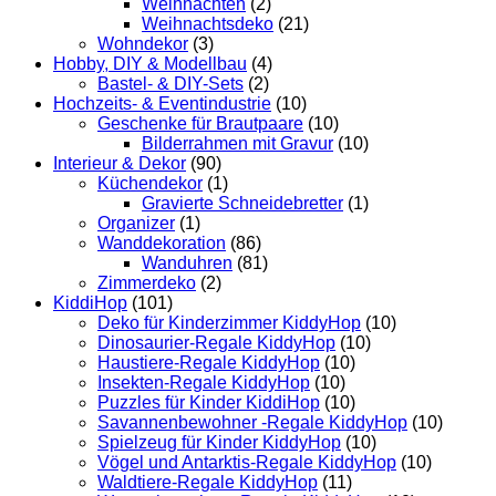
Weihnachten
(2)
Weihnachtsdeko
(21)
Wohndekor
(3)
Hobby, DIY & Modellbau
(4)
Bastel- & DIY-Sets
(2)
Hochzeits- & Eventindustrie
(10)
Geschenke für Brautpaare
(10)
Bilderrahmen mit Gravur
(10)
Interieur & Dekor
(90)
Küchendekor
(1)
Gravierte Schneidebretter
(1)
Organizer
(1)
Wanddekoration
(86)
Wanduhren
(81)
Zimmerdeko
(2)
KiddiHop
(101)
Deko für Kinderzimmer KiddyHop
(10)
Dinosaurier-Regale KiddyHop
(10)
Haustiere-Regale KiddyHop
(10)
Insekten-Regale KiddyHop
(10)
Puzzles für Kinder KiddiHop
(10)
Savannenbewohner -Regale KiddyHop
(10)
Spielzeug für Kinder KiddyHop
(10)
Vögel und Antarktis-Regale KiddyHop
(10)
Waldtiere-Regale KiddyHop
(11)