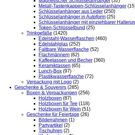
Magnetischer Schlüsselanhänger
(32)
Metall-Tastenkappen-Schlüsselanhänger
(15
Schlüsselanhänger aus Leder
(250)
Schlüsselanhänger in Autoform
(25)
Schlüsselanhänger mit einziehbarer Halteru
Token-Schlüsselbund
(25)
Trinkgefäße
(1420)
Edelstahl-Wasserflaschen
(460)
Edelstahlglas
(252)
Faltbare Wasserflasche
(52)
Flachmännern
(62)
Kaffeetassen und Becher
(360)
Keramiktassen
(65)
Lunch-Box
(97)
Plastikwasserflasche
(72)
Verpackung mit Logo
(2)
Geschenke & Souvenirs
(285)
Boxen & Verpackungen
(256)
Holzboxen
(87)
Holzboxen für Tee
(118)
Holzboxen für Wein
(51)
Geschenke für Feiertage
(26)
Bilderrahmen
(1)
Partyartikel
(2)
Tischuhren
(2)