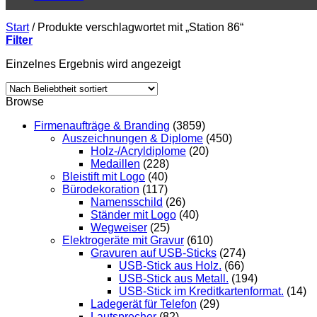
Start
/
Produkte verschlagwortet mit „Station 86“
Filter
Einzelnes Ergebnis wird angezeigt
Browse
Firmenaufträge & Branding
(3859)
Auszeichnungen & Diplome
(450)
Holz-/Acryldiplome
(20)
Medaillen
(228)
Bleistift mit Logo
(40)
Bürodekoration
(117)
Namensschild
(26)
Ständer mit Logo
(40)
Wegweiser
(25)
Elektrogeräte mit Gravur
(610)
Gravuren auf USB-Sticks
(274)
USB-Stick aus Holz.
(66)
USB-Stick aus Metall.
(194)
USB-Stick im Kreditkartenformat.
(14)
Ladegerät für Telefon
(29)
Lautsprecher
(82)