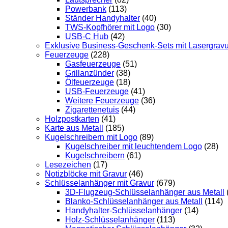
Powerbank
(113)
Ständer Handyhalter
(40)
TWS-Kopfhörer mit Logo
(30)
USB-C Hub
(42)
Exklusive Business-Geschenk-Sets mit Lasergravu
Feuerzeuge
(228)
Gasfeuerzeuge
(51)
Grillanzünder
(38)
Ölfeuerzeuge
(18)
USB-Feuerzeuge
(41)
Weitere Feuerzeuge
(36)
Zigarettenetuis
(44)
Holzpostkarten
(41)
Karte aus Metall
(185)
Kugelschreibern mit Logo
(89)
Kugelschreiber mit leuchtendem Logo
(28)
Kugelschreibern
(61)
Lesezeichen
(17)
Notizblöcke mit Gravur
(46)
Schlüsselanhänger mit Gravur
(679)
3D-Flugzeug-Schlüsselanhänger aus Metall
Blanko-Schlüsselanhänger aus Metall
(114)
Handyhalter-Schlüsselanhänger
(14)
Holz-Schlüsselanhänger
(113)