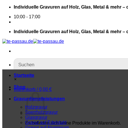
Individuelle Gravuren auf Holz, Glas, Metal & mehr – 
10:00 - 17:00
Individuelle Gravuren auf Holz, Glas, Metal & mehr – 
Startseite
×
Shop
Warenkorb /
0,00
€
Gravurdienstleistungen
Holzgravur
Sperrholzgravur
Glasgravur
Gravur auf Edelstahl
Es befinden sich keine Produkte im Warenkorb.
Gravur auf Aluminium