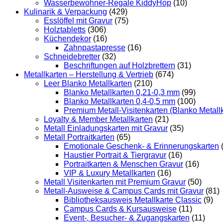
Wasserbewohner-Regale KiddyHop
(10)
Kulinarik & Verpackung
(429)
Esslöffel mit Gravur
(75)
Holztabletts
(306)
Küchendekor
(16)
Zahnpastapresse
(16)
Schneidebretter
(32)
Beschriftungen auf Holzbrettern
(31)
Metallkarten – Herstellung & Vertrieb
(674)
Leer Blanko Metallkarten
(210)
Blanko Metallkarten 0,21-0,3 mm
(99)
Blanko Metallkarten 0,4-0,5 mm
(100)
Premium Metall-Visitenkarten (Blanko Metall
Loyalty & Member Metallkarten
(21)
Metall Einladungskarten mit Gravur
(35)
Metall Portraitkarten
(65)
Emotionale Geschenk- & Erinnerungskarten
Haustier Portrait & Tiergravur
(16)
Portraitkarten & Menschen Gravur
(16)
VIP & Luxury Metallkarten
(16)
Metall Visitenkarten mit Premium Gravur
(50)
Metall-Ausweise & Campus Cards mit Gravur
(81)
Bibliotheksausweis Metallkarte Classic
(9)
Campus Cards & Kursausweise
(11)
Event-, Besucher- & Zugangskarten
(11)