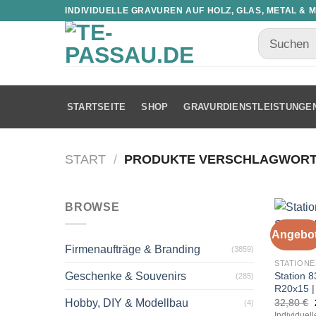
INDIVIDUELLE GRAVUREN AUF HOLZ, GLAS, METAL & 
STARTSEITE
SHOP
GRAVURDIENSTLEISTUNGE
START
/
PRODUKTE VERSCHLAGWORTET
BROWSE
Angebot
Firmenaufträge & Branding
(3859)
STATIONE
Station 8
Geschenke & Souvenirs
(285)
R20x15 |
32,80
€
Hobby, DIY & Modellbau
(4)
Individuel