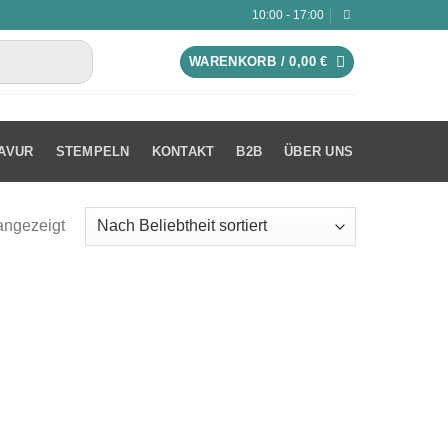
10:00 - 17:00
WARENKORB /
0,00
€
AVUR
STEMPELN
KONTAKT
B2B
ÜBER UNS
angezeigt