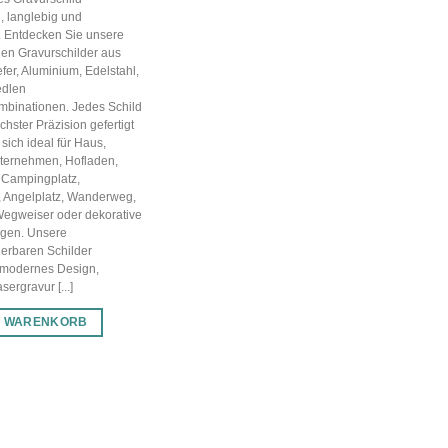
war:
ist:
, langlebig und
32,80 €
22,96 €.
g. Entdecken Sie unsere
en Gravurschilder aus
efer, Aluminium, Edelstahl,
edlen
mbinationen. Jedes Schild
chster Präzision gefertigt
sich ideal für Haus,
nternehmen, Hofladen,
 Campingplatz,
, Angelplatz, Wanderweg,
Wegweiser oder dekorative
gen. Unsere
ierbaren Schilder
 modernes Design,
ergravur [...]
N WARENKORB