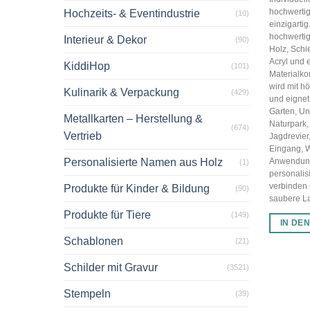
hochwertig
Hochzeits- & Eventindustrie
(10)
einzigarti
hochwertig
Interieur & Dekor
(90)
Holz, Schi
Acryl und 
KiddiHop
(101)
Materialko
wird mit hö
Kulinarik & Verpackung
(429)
und eignet 
Garten, U
Metallkarten – Herstellung &
Naturpark,
(674)
Vertrieb
Jagdrevier
Eingang, 
Personalisierte Namen aus Holz
Anwendun
(1)
personalis
verbinden
Produkte für Kinder & Bildung
(90)
saubere Las
Produkte für Tiere
(149)
IN DE
Schablonen
(21)
Schilder mit Gravur
(3521)
Stempeln
(39)