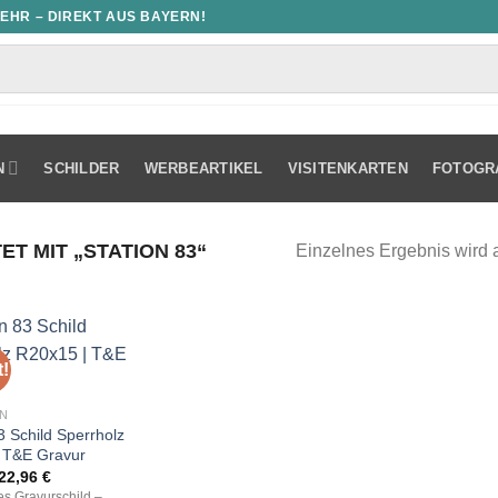
MEHR – DIREKT AUS BAYERN!
N
SCHILDER
WERBEARTIKEL
VISITENKARTEN
FOTOGR
 MIT „STATION 83“
Einzelnes Ergebnis wird 
!
N
3 Schild Sperrholz
 T&E Gravur
Ursprünglicher
Aktueller
22,96
€
Preis
Preis
les Gravurschild –