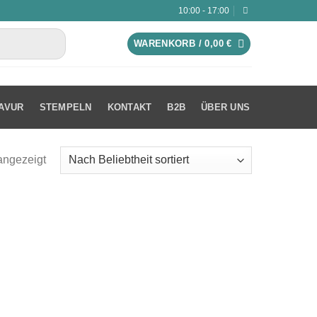
10:00 - 17:00
WARENKORB /
0,00
€
AVUR
STEMPELN
KONTAKT
B2B
ÜBER UNS
angezeigt