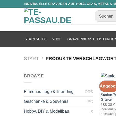
INDIVIDUELLE GRAVUREN AUF HOLZ, GLAS, METAL & 
STARTSEITE
SHOP
GRAVURDIENSTLEISTUNGE
START
/
PRODUKTE VERSCHLAGWORTET
BROWSE
Angebot
STATIONE
Firmenaufträge & Branding
(3859)
Station 7
Gravur
Geschenke & Souvenirs
(285)
188,38
€
Individuel
Hobby, DIY & Modellbau
(4)
hochwertig