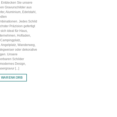
g. Entdecken Sie unsere
en Gravurschilder aus
efer, Aluminium, Edelstahl,
edlen
mbinationen. Jedes Schild
chster Präzision gefertigt
sich ideal für Haus,
nternehmen, Hofladen,
 Campingplatz,
, Angelplatz, Wanderweg,
Wegweiser oder dekorative
gen. Unsere
ierbaren Schilder
 modernes Design,
ergravur [...]
N WARENKORB