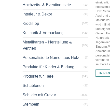
einzigarti
Hochzeits- & Eventindustrie
(10)
hochwertig
Holz, Schi
Interieur & Dekor
(90)
Acryl und 
Materialko
KiddiHop
(101)
wird mit hö
und eignet 
Kulinarik & Verpackung
(429)
Garten, U
Naturpark,
Metallkarten – Herstellung &
Jagdrevier
(674)
Eingang, 
Vertrieb
Anwendun
personalis
Personalisierte Namen aus Holz
(1)
verbinden
saubere Las
Produkte für Kinder & Bildung
(90)
IN DE
Produkte für Tiere
(149)
Schablonen
(21)
Schilder mit Gravur
(3521)
Stempeln
(39)