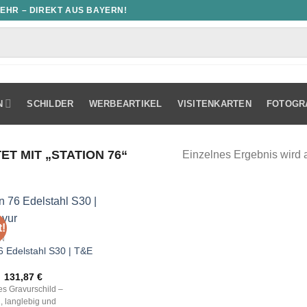
MEHR – DIREKT AUS BAYERN!
N
SCHILDER
WERBEARTIKEL
VISITENKARTEN
FOTOGR
 MIT „STATION 76“
Einzelnes Ergebnis wird 
!
N
6 Edelstahl S30 | T&E
Ursprünglicher
Aktueller
131,87
€
Preis
Preis
les Gravurschild –
war:
ist:
, langlebig und
188,38 €
131,87 €.