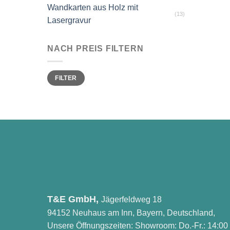
Wandkarten aus Holz mit
(13)
Lasergravur
NACH PREIS FILTERN
Min.
Max.
FILTER
Preis
Preis
T&E GmbH,
Jägerfeldweg 18
94152 Neuhaus am Inn, Bayern, Deutschland,
Unsere Öffnungszeiten: Showroom: Do.-Fr.: 14:00 