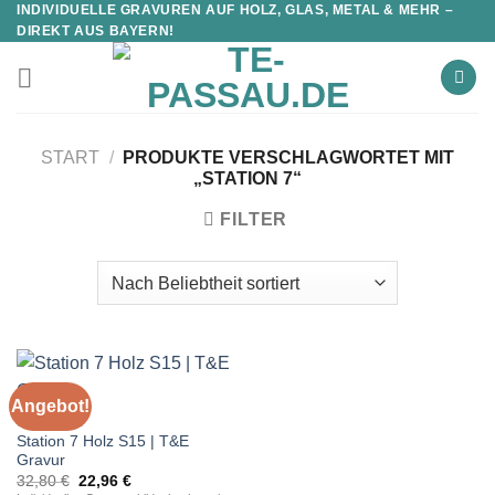
INDIVIDUELLE GRAVUREN AUF HOLZ, GLAS, METAL & MEHR –
DIREKT AUS BAYERN!
START
/
PRODUKTE VERSCHLAGWORTET MIT
„STATION 7“
FILTER
Angebot!
STATIONEN
Station 7 Holz S15 | T&E
Gravur
Ursprünglicher
Aktueller
32,80
€
22,96
€
Preis
Preis