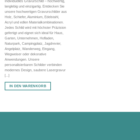
Individuelles Gravurschild – hochwertig,
war:
ist:
langlebig und einzigartig. Entdecken Sie
83,80 €
58,66 €.
unsere hochwertigen Gravurschilder aus
Holz, Schiefer, Aluminium, Edelstahl,
Acryl und edlen Materialkombinationen.
Jedes Schild wird mit höchster Präzision
gefertigt und eignet sich ideal für Haus,
Garten, Unternehmen, Hofladen,
Naturpark, Campingplatz, Jagdrevier,
Angelplatz, Wanderweg, Eingang,
Wegweiser oder dekorative
Anwendungen. Unsere
personalisierbaren Schilder verbinden
modernes Design, saubere Lasergravur
[...]
IN DEN WARENKORB