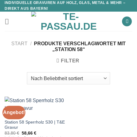
INDIVIDUELLE GRAVUREN AUF HOLZ, GLAS, METAL & MEHR –
DIREKT AUS BAYERN!
START
/
PRODUKTE VERSCHLAGWORTET MIT
„STATION 58“
FILTER
Angebot!
STATIONEN
Station 58 Sperrholz S30 | T&E
Gravur
Ursprünglicher
Aktueller
83,80
€
58,66
€
Preis
Preis