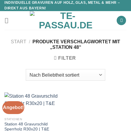
INDIVIDUELLE GRAVUREN AUF HOLZ, GLAS, METAL & MEHR –
DIREKT AUS BAYERN!
START
/
PRODUKTE VERSCHLAGWORTET MIT
„STATION 48“
FILTER
Angebot!
STATIONEN
Station 48 Gravurschild
Sperrholz R30x20 | T&E