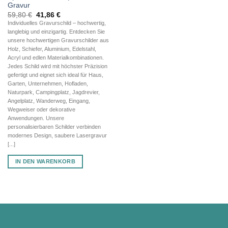
Gravur
Ursprünglicher
Aktueller
59,80
€
41,86
€
Preis
Preis
Individuelles Gravurschild – hochwertig,
war:
ist:
langlebig und einzigartig. Entdecken Sie
59,80 €
41,86 €.
unsere hochwertigen Gravurschilder aus
Holz, Schiefer, Aluminium, Edelstahl,
Acryl und edlen Materialkombinationen.
Jedes Schild wird mit höchster Präzision
gefertigt und eignet sich ideal für Haus,
Garten, Unternehmen, Hofladen,
Naturpark, Campingplatz, Jagdrevier,
Angelplatz, Wanderweg, Eingang,
Wegweiser oder dekorative
Anwendungen. Unsere
personalisierbaren Schilder verbinden
modernes Design, saubere Lasergravur
[...]
IN DEN WARENKORB