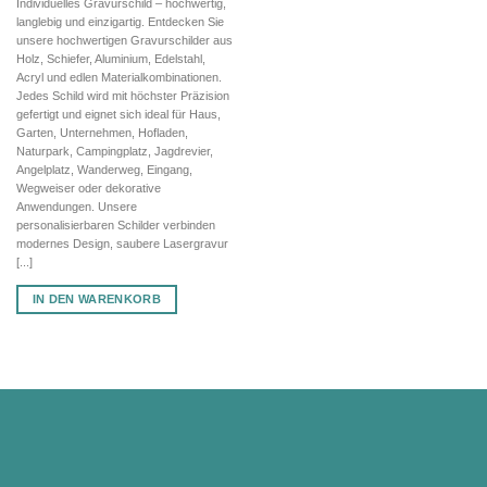
Individuelles Gravurschild – hochwertig,
war:
ist:
langlebig und einzigartig. Entdecken Sie
72,70 €
50,89 €.
unsere hochwertigen Gravurschilder aus
Holz, Schiefer, Aluminium, Edelstahl,
Acryl und edlen Materialkombinationen.
Jedes Schild wird mit höchster Präzision
gefertigt und eignet sich ideal für Haus,
Garten, Unternehmen, Hofladen,
Naturpark, Campingplatz, Jagdrevier,
Angelplatz, Wanderweg, Eingang,
Wegweiser oder dekorative
Anwendungen. Unsere
personalisierbaren Schilder verbinden
modernes Design, saubere Lasergravur
[...]
IN DEN WARENKORB