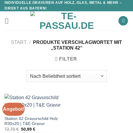
INDIVIDUELLE GRAVUREN AUF HOLZ, GLAS, METAL & MEHR –
DIREKT AUS BAYERN!
START
/
PRODUKTE VERSCHLAGWORTET MIT
„STATION 42“
FILTER
Angebot!
STATIONEN
Station 42 Gravurschild Holz
R30x20 | T&E Gravur
Ursprünglicher
Aktueller
72,70
€
50,89
€
Preis
Preis