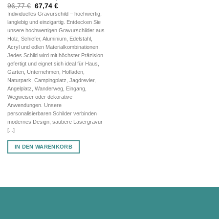
Ursprünglicher
Aktueller
96,77
€
67,74
€
Preis
Preis
Individuelles Gravurschild – hochwertig,
war:
ist:
langlebig und einzigartig. Entdecken Sie
96,77 €
67,74 €.
unsere hochwertigen Gravurschilder aus
Holz, Schiefer, Aluminium, Edelstahl,
Acryl und edlen Materialkombinationen.
Jedes Schild wird mit höchster Präzision
gefertigt und eignet sich ideal für Haus,
Garten, Unternehmen, Hofladen,
Naturpark, Campingplatz, Jagdrevier,
Angelplatz, Wanderweg, Eingang,
Wegweiser oder dekorative
Anwendungen. Unsere
personalisierbaren Schilder verbinden
modernes Design, saubere Lasergravur
[...]
IN DEN WARENKORB