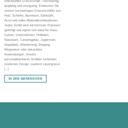
Individuelles Gravurschild – hochwertig,
war:
ist:
langlebig und einzigartig. Entdecken Sie
93,38 €
65,37 €.
unsere hochwertigen Gravurschilder aus
Holz, Schiefer, Aluminium, Edelstahl,
Acryl und edlen Materialkombinationen.
Jedes Schild wird mit höchster Präzision
gefertigt und eignet sich ideal für Haus,
Garten, Unternehmen, Hofladen,
Naturpark, Campingplatz, Jagdrevier,
Angelplatz, Wanderweg, Eingang,
Wegweiser oder dekorative
Anwendungen. Unsere
personalisierbaren Schilder verbinden
modernes Design, saubere Lasergravur
[...]
IN DEN WARENKORB