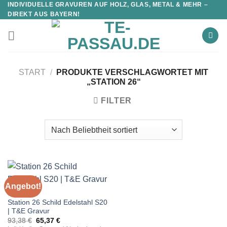
INDIVIDUELLE GRAVUREN AUF HOLZ, GLAS, METAL & MEHR –
DIREKT AUS BAYERN!
START
/
PRODUKTE VERSCHLAGWORTET MIT
„STATION 26“
FILTER
Angebot!
STATIONEN
Station 26 Schild Edelstahl S20
| T&E Gravur
Ursprünglicher
Aktueller
93,38
€
65,37
€
Preis
Preis