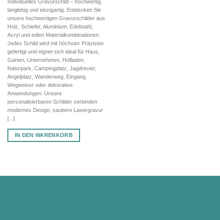
Individuelles Gravurschild – hochwertig,
war:
ist:
langlebig und einzigartig. Entdecken Sie
44,12 €
30,88 €.
unsere hochwertigen Gravurschilder aus
Holz, Schiefer, Aluminium, Edelstahl,
Acryl und edlen Materialkombinationen.
Jedes Schild wird mit höchster Präzision
gefertigt und eignet sich ideal für Haus,
Garten, Unternehmen, Hofladen,
Naturpark, Campingplatz, Jagdrevier,
Angelplatz, Wanderweg, Eingang,
Wegweiser oder dekorative
Anwendungen. Unsere
personalisierbaren Schilder verbinden
modernes Design, saubere Lasergravur
[...]
IN DEN WARENKORB