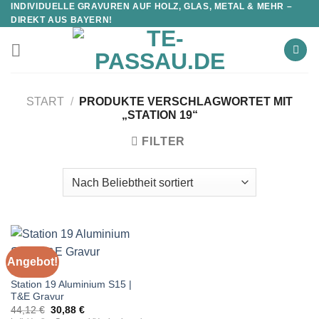
INDIVIDUELLE GRAVUREN AUF HOLZ, GLAS, METAL & MEHR –
DIREKT AUS BAYERN!
START
/
PRODUKTE VERSCHLAGWORTET MIT
„STATION 19“
FILTER
Angebot!
STATIONEN
Station 19 Aluminium S15 |
T&E Gravur
Ursprünglicher
Aktueller
44,12
€
30,88
€
Preis
Preis