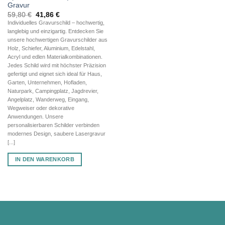
Gravur
Ursprünglicher
Aktueller
59,80
€
41,86
€
Preis
Preis
Individuelles Gravurschild – hochwertig,
war:
ist:
langlebig und einzigartig. Entdecken Sie
59,80 €
41,86 €.
unsere hochwertigen Gravurschilder aus
Holz, Schiefer, Aluminium, Edelstahl,
Acryl und edlen Materialkombinationen.
Jedes Schild wird mit höchster Präzision
gefertigt und eignet sich ideal für Haus,
Garten, Unternehmen, Hofladen,
Naturpark, Campingplatz, Jagdrevier,
Angelplatz, Wanderweg, Eingang,
Wegweiser oder dekorative
Anwendungen. Unsere
personalisierbaren Schilder verbinden
modernes Design, saubere Lasergravur
[...]
IN DEN WARENKORB