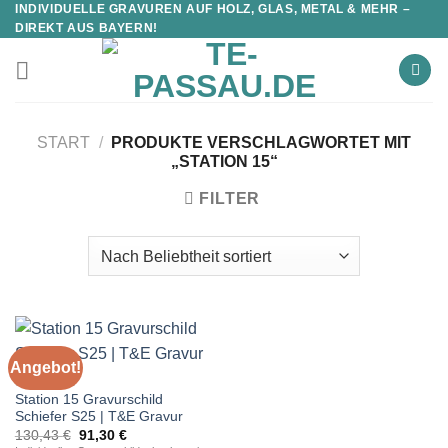
INDIVIDUELLE GRAVUREN AUF HOLZ, GLAS, METAL & MEHR –
DIREKT AUS BAYERN!
START
/
PRODUKTE VERSCHLAGWORTET MIT
„STATION 15“
FILTER
Angebot!
STATIONEN
Station 15 Gravurschild
Schiefer S25 | T&E Gravur
Ursprünglicher
Aktueller
130,43
€
91,30
€
Preis
Preis