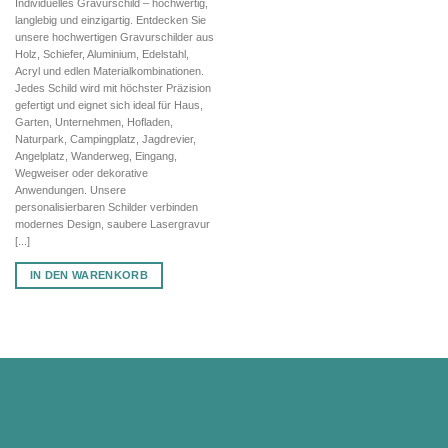
Individuelles Gravurschild – hochwertig,
war:
ist:
langlebig und einzigartig. Entdecken Sie
130,43 €
91,30 €.
unsere hochwertigen Gravurschilder aus
Holz, Schiefer, Aluminium, Edelstahl,
Acryl und edlen Materialkombinationen.
Jedes Schild wird mit höchster Präzision
gefertigt und eignet sich ideal für Haus,
Garten, Unternehmen, Hofladen,
Naturpark, Campingplatz, Jagdrevier,
Angelplatz, Wanderweg, Eingang,
Wegweiser oder dekorative
Anwendungen. Unsere
personalisierbaren Schilder verbinden
modernes Design, saubere Lasergravur
[...]
IN DEN WARENKORB