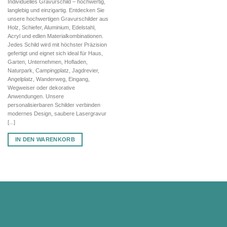
Individuelles Gravurschild – hochwertig,
war:
ist:
langlebig und einzigartig. Entdecken Sie
72,70 €
50,89 €.
unsere hochwertigen Gravurschilder aus
Holz, Schiefer, Aluminium, Edelstahl,
Acryl und edlen Materialkombinationen.
Jedes Schild wird mit höchster Präzision
gefertigt und eignet sich ideal für Haus,
Garten, Unternehmen, Hofladen,
Naturpark, Campingplatz, Jagdrevier,
Angelplatz, Wanderweg, Eingang,
Wegweiser oder dekorative
Anwendungen. Unsere
personalisierbaren Schilder verbinden
modernes Design, saubere Lasergravur
[...]
IN DEN WARENKORB