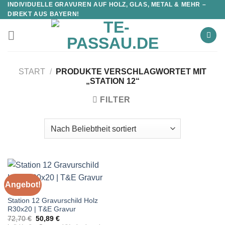
INDIVIDUELLE GRAVUREN AUF HOLZ, GLAS, METAL & MEHR –
DIREKT AUS BAYERN!
START
/
PRODUKTE VERSCHLAGWORTET MIT
„STATION 12“
FILTER
Angebot!
STATIONEN
Station 12 Gravurschild Holz
R30x20 | T&E Gravur
Ursprünglicher
Aktueller
72,70
€
50,89
€
Preis
Preis