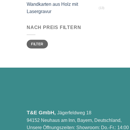
Wandkarten aus Holz mit
(13)
Lasergravur
NACH PREIS FILTERN
Min.
Max.
FILTER
Preis
Preis
T&E GmbH,
Jägerfeldweg 18
94152 Neuhaus am Inn, Bayern, Deutschland,
Unsere Öffnungszeiten: Showroom: Do.-Fr.: 14:00 