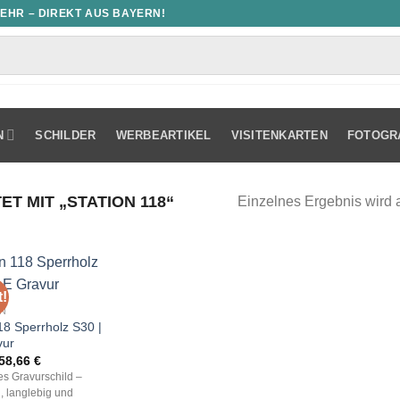
MEHR – DIREKT AUS BAYERN!
N
SCHILDER
WERBEARTIKEL
VISITENKARTEN
FOTOGR
 MIT „STATION 118“
Einzelnes Ergebnis wird 
!
N
18 Sperrholz S30 |
vur
Ursprünglicher
Aktueller
58,66
€
Preis
Preis
les Gravurschild –
war:
ist:
, langlebig und
83,80 €
58,66 €.