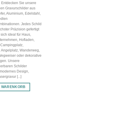
g. Entdecken Sie unsere
en Gravurschilder aus
efer, Aluminium, Edelstahl,
edlen
mbinationen. Jedes Schild
chster Präzision gefertigt
sich ideal für Haus,
nternehmen, Hofladen,
 Campingplatz,
, Angelplatz, Wanderweg,
Wegweiser oder dekorative
gen. Unsere
ierbaren Schilder
 modernes Design,
ergravur [...]
N WARENKORB