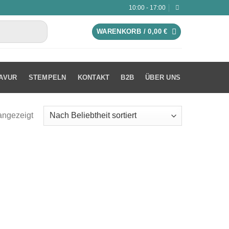
10:00 - 17:00
WARENKORB /
0,00
€
AVUR
STEMPELN
KONTAKT
B2B
ÜBER UNS
angezeigt