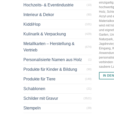
einzigarti
Hochzeits- & Eventindustrie
(10)
hochwertig
Holz, Schi
Interieur & Dekor
(90)
Acryl und 
Materialko
KiddiHop
(101)
wird mit hö
und eignet 
Kulinarik & Verpackung
(429)
Garten, U
Naturpark,
Metallkarten – Herstellung &
Jagdrevier
(674)
Eingang, 
Vertrieb
Anwendun
personalis
Personalisierte Namen aus Holz
(1)
verbinden
saubere Las
Produkte für Kinder & Bildung
(90)
IN DE
Produkte für Tiere
(149)
Schablonen
(21)
Schilder mit Gravur
(3521)
Stempeln
(39)