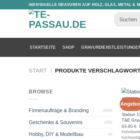
INDIVIDUELLE GRAVUREN AUF HOLZ, GLAS, METAL & 
STARTSEITE
SHOP
GRAVURDIENSTLEISTUNGE
START
/
PRODUKTE VERSCHLAGWORTET
BROWSE
Angebot
STATIONE
Firmenaufträge & Branding
(3859)
Station 1
T&E Gra
Geschenke & Souvenirs
(285)
83,80
€
Individuel
Hobby, DIY & Modellbau
(4)
hochwertig