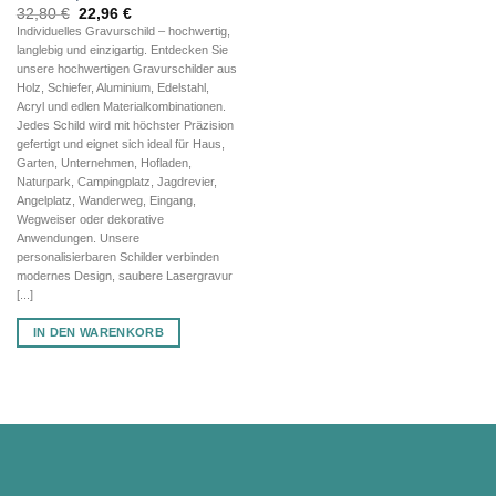
Ursprünglicher
Aktueller
32,80
€
22,96
€
Preis
Preis
Individuelles Gravurschild – hochwertig,
war:
ist:
langlebig und einzigartig. Entdecken Sie
32,80 €
22,96 €.
unsere hochwertigen Gravurschilder aus
Holz, Schiefer, Aluminium, Edelstahl,
Acryl und edlen Materialkombinationen.
Jedes Schild wird mit höchster Präzision
gefertigt und eignet sich ideal für Haus,
Garten, Unternehmen, Hofladen,
Naturpark, Campingplatz, Jagdrevier,
Angelplatz, Wanderweg, Eingang,
Wegweiser oder dekorative
Anwendungen. Unsere
personalisierbaren Schilder verbinden
modernes Design, saubere Lasergravur
[...]
IN DEN WARENKORB