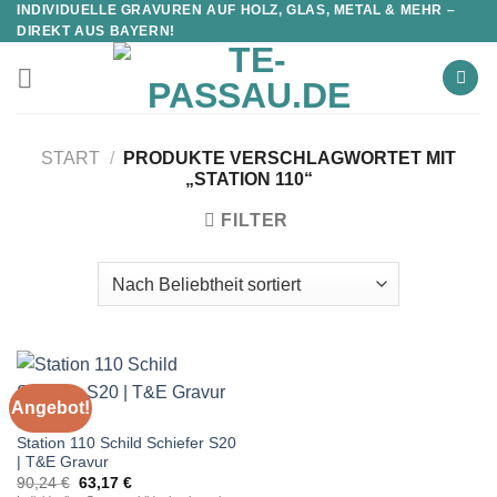
INDIVIDUELLE GRAVUREN AUF HOLZ, GLAS, METAL & MEHR –
DIREKT AUS BAYERN!
START
/
PRODUKTE VERSCHLAGWORTET MIT
„STATION 110“
FILTER
Angebot!
STATIONEN
Station 110 Schild Schiefer S20
| T&E Gravur
Ursprünglicher
Aktueller
90,24
€
63,17
€
Preis
Preis