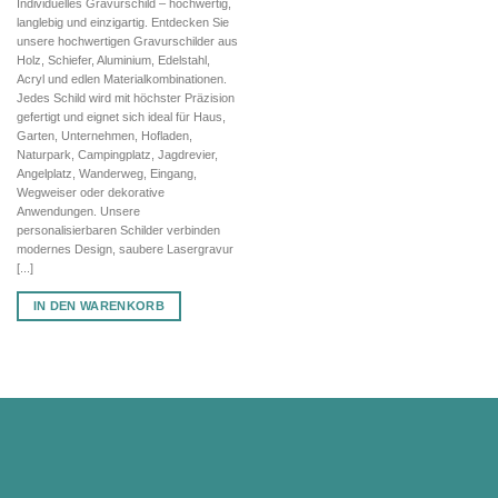
Individuelles Gravurschild – hochwertig,
war:
ist:
langlebig und einzigartig. Entdecken Sie
90,24 €
63,17 €.
unsere hochwertigen Gravurschilder aus
Holz, Schiefer, Aluminium, Edelstahl,
Acryl und edlen Materialkombinationen.
Jedes Schild wird mit höchster Präzision
gefertigt und eignet sich ideal für Haus,
Garten, Unternehmen, Hofladen,
Naturpark, Campingplatz, Jagdrevier,
Angelplatz, Wanderweg, Eingang,
Wegweiser oder dekorative
Anwendungen. Unsere
personalisierbaren Schilder verbinden
modernes Design, saubere Lasergravur
[...]
IN DEN WARENKORB