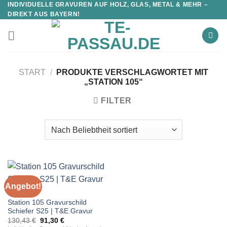
INDIVIDUELLE GRAVUREN AUF HOLZ, GLAS, METAL & MEHR –
DIREKT AUS BAYERN!
START
/
PRODUKTE VERSCHLAGWORTET MIT
„STATION 105“
FILTER
Angebot!
STATIONEN
Station 105 Gravurschild
Schiefer S25 | T&E Gravur
Ursprünglicher
Aktueller
130,43
€
91,30
€
Preis
Preis