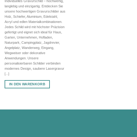
Individuelles Gravurschild – hochwertig,
war:
ist:
langlebig und einzigartig. Entdecken Sie
130,43 €
91,30 €.
unsere hochwertigen Gravurschilder aus
Holz, Schiefer, Aluminium, Edelstahl,
Acryl und edlen Materialkombinationen.
Jedes Schild wird mit höchster Präzision
gefertigt und eignet sich ideal für Haus,
Garten, Unternehmen, Hofladen,
Naturpark, Campingplatz, Jagdrevier,
Angelplatz, Wanderweg, Eingang,
Wegweiser oder dekorative
Anwendungen. Unsere
personalisierbaren Schilder verbinden
modernes Design, saubere Lasergravur
[...]
IN DEN WARENKORB