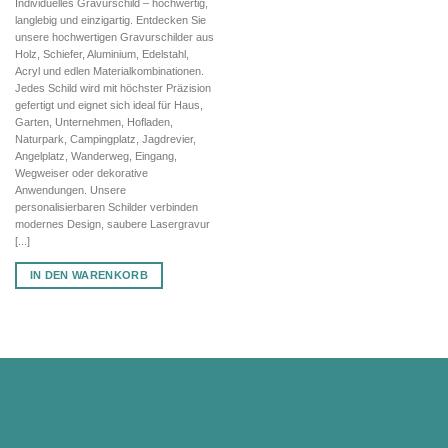
Individuelles Gravurschild – hochwertig,
war:
ist:
langlebig und einzigartig. Entdecken Sie
102,22 €
71,55 €.
unsere hochwertigen Gravurschilder aus
Holz, Schiefer, Aluminium, Edelstahl,
Acryl und edlen Materialkombinationen.
Jedes Schild wird mit höchster Präzision
gefertigt und eignet sich ideal für Haus,
Garten, Unternehmen, Hofladen,
Naturpark, Campingplatz, Jagdrevier,
Angelplatz, Wanderweg, Eingang,
Wegweiser oder dekorative
Anwendungen. Unsere
personalisierbaren Schilder verbinden
modernes Design, saubere Lasergravur
[...]
IN DEN WARENKORB