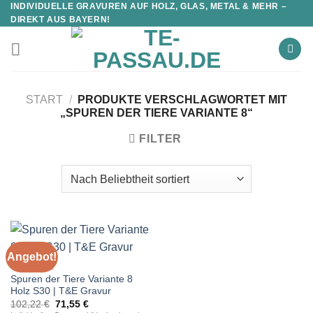
INDIVIDUELLE GRAVUREN AUF HOLZ, GLAS, METAL & MEHR –
DIREKT AUS BAYERN!
START
/
PRODUKTE VERSCHLAGWORTET MIT
„SPUREN DER TIERE VARIANTE 8“
FILTER
Angebot!
WALDTIERE
Spuren der Tiere Variante 8
Holz S30 | T&E Gravur
Ursprünglicher
Aktueller
102,22
€
71,55
€
Preis
Preis