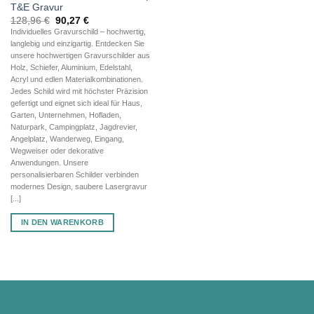
T&E Gravur
Ursprünglicher
Aktueller
128,96
€
90,27
€
Preis
Preis
Individuelles Gravurschild – hochwertig,
war:
ist:
langlebig und einzigartig. Entdecken Sie
128,96 €
90,27 €.
unsere hochwertigen Gravurschilder aus
Holz, Schiefer, Aluminium, Edelstahl,
Acryl und edlen Materialkombinationen.
Jedes Schild wird mit höchster Präzision
gefertigt und eignet sich ideal für Haus,
Garten, Unternehmen, Hofladen,
Naturpark, Campingplatz, Jagdrevier,
Angelplatz, Wanderweg, Eingang,
Wegweiser oder dekorative
Anwendungen. Unsere
personalisierbaren Schilder verbinden
modernes Design, saubere Lasergravur
[...]
IN DEN WARENKORB