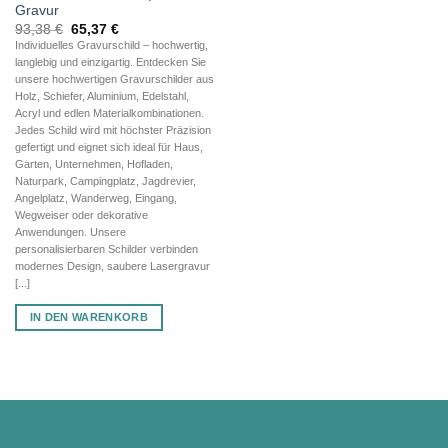
Gravur
Ursprünglicher
Aktueller
93,38
€
65,37
€
Preis
Preis
Individuelles Gravurschild – hochwertig,
war:
ist:
langlebig und einzigartig. Entdecken Sie
93,38 €
65,37 €.
unsere hochwertigen Gravurschilder aus
Holz, Schiefer, Aluminium, Edelstahl,
Acryl und edlen Materialkombinationen.
Jedes Schild wird mit höchster Präzision
gefertigt und eignet sich ideal für Haus,
Garten, Unternehmen, Hofladen,
Naturpark, Campingplatz, Jagdrevier,
Angelplatz, Wanderweg, Eingang,
Wegweiser oder dekorative
Anwendungen. Unsere
personalisierbaren Schilder verbinden
modernes Design, saubere Lasergravur
[...]
IN DEN WARENKORB