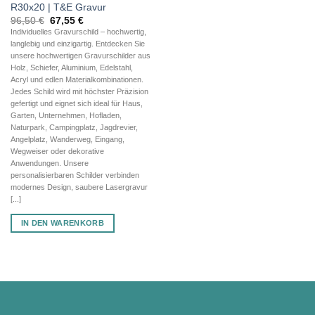
R30x20 | T&E Gravur
Ursprünglicher
Aktueller
96,50
€
67,55
€
Preis
Preis
Individuelles Gravurschild – hochwertig,
war:
ist:
langlebig und einzigartig. Entdecken Sie
96,50 €
67,55 €.
unsere hochwertigen Gravurschilder aus
Holz, Schiefer, Aluminium, Edelstahl,
Acryl und edlen Materialkombinationen.
Jedes Schild wird mit höchster Präzision
gefertigt und eignet sich ideal für Haus,
Garten, Unternehmen, Hofladen,
Naturpark, Campingplatz, Jagdrevier,
Angelplatz, Wanderweg, Eingang,
Wegweiser oder dekorative
Anwendungen. Unsere
personalisierbaren Schilder verbinden
modernes Design, saubere Lasergravur
[...]
IN DEN WARENKORB