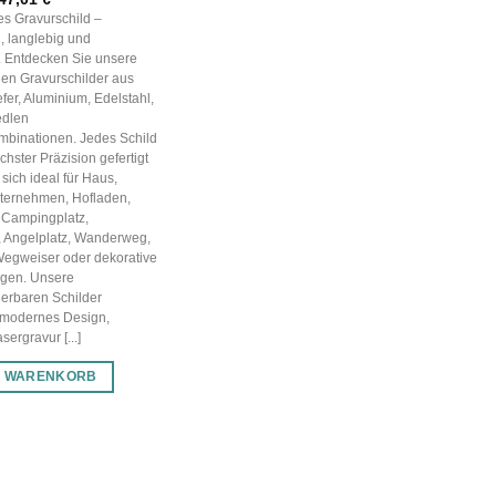
Preis
Preis
les Gravurschild –
war:
ist:
, langlebig und
67,15 €
47,01 €.
g. Entdecken Sie unsere
en Gravurschilder aus
efer, Aluminium, Edelstahl,
edlen
mbinationen. Jedes Schild
chster Präzision gefertigt
sich ideal für Haus,
nternehmen, Hofladen,
 Campingplatz,
, Angelplatz, Wanderweg,
Wegweiser oder dekorative
gen. Unsere
ierbaren Schilder
 modernes Design,
ergravur [...]
N WARENKORB