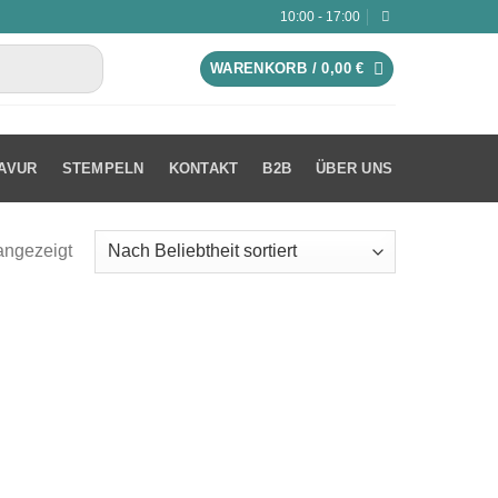
10:00 - 17:00
WARENKORB /
0,00
€
AVUR
STEMPELN
KONTAKT
B2B
ÜBER UNS
angezeigt