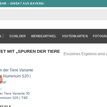
MEHR – DIREKT AUS BAYERN!
N
SCHILDER
WERBEARTIKEL
VISITENKARTEN
FOTOGR
 MIT „SPUREN DER TIERE
Einzelnes Ergebnis wird 
!
RE
er Tiere Variante 30
luminium S20 | T&E
Ursprünglicher
Aktueller
47,01
€