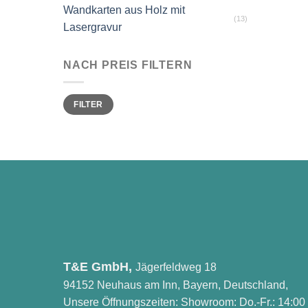
Wandkarten aus Holz mit
(13)
Lasergravur
NACH PREIS FILTERN
Min.
Max.
FILTER
Preis
Preis
T&E GmbH,
Jägerfeldweg 18
94152 Neuhaus am Inn, Bayern, Deutschland,
Unsere Öffnungszeiten: Showroom: Do.-Fr.: 14:00 