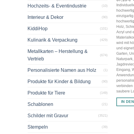
Individuel
Hochzeits- & Eventindustrie
(10)
hochwertig
einzigarti
Interieur & Dekor
(90)
hochwertig
Holz, Schi
KiddiHop
(101)
Acryl und 
Materialko
Kulinarik & Verpackung
(429)
wird mit hö
und eignet 
Metallkarten – Herstellung &
Garten, U
(674)
Vertrieb
Naturpark,
Jagdrevier
Personalisierte Namen aus Holz
Eingang, 
(1)
Anwendun
personalis
Produkte für Kinder & Bildung
(90)
verbinden
saubere Las
Produkte für Tiere
(149)
IN DE
Schablonen
(21)
Schilder mit Gravur
(3521)
Stempeln
(39)