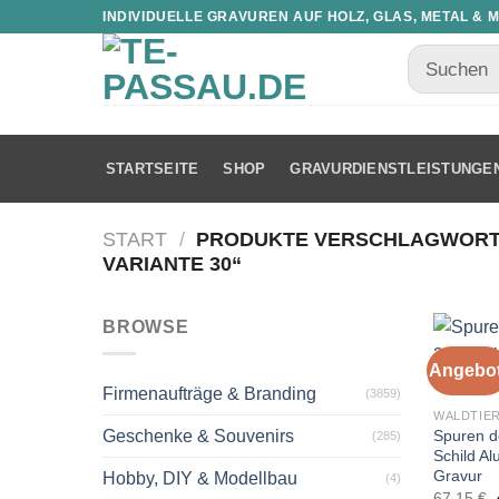
INDIVIDUELLE GRAVUREN AUF HOLZ, GLAS, METAL & 
STARTSEITE
SHOP
GRAVURDIENSTLEISTUNGE
START
/
PRODUKTE VERSCHLAGWORTET
VARIANTE 30“
BROWSE
Angebot
Firmenaufträge & Branding
(3859)
WALDTIE
Spuren d
Geschenke & Souvenirs
(285)
Schild A
Gravur
Hobby, DIY & Modellbau
(4)
67,15
€