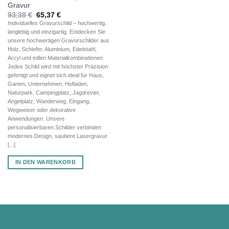
Gravur
Ursprünglicher
Aktueller
93,38
€
65,37
€
Preis
Preis
Individuelles Gravurschild – hochwertig,
war:
ist:
langlebig und einzigartig. Entdecken Sie
93,38 €
65,37 €.
unsere hochwertigen Gravurschilder aus
Holz, Schiefer, Aluminium, Edelstahl,
Acryl und edlen Materialkombinationen.
Jedes Schild wird mit höchster Präzision
gefertigt und eignet sich ideal für Haus,
Garten, Unternehmen, Hofladen,
Naturpark, Campingplatz, Jagdrevier,
Angelplatz, Wanderweg, Eingang,
Wegweiser oder dekorative
Anwendungen. Unsere
personalisierbaren Schilder verbinden
modernes Design, saubere Lasergravur
[...]
IN DEN WARENKORB