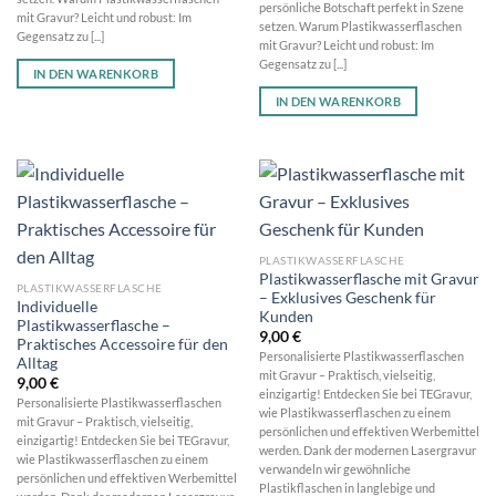
persönliche Botschaft perfekt in Szene
mit Gravur? Leicht und robust: Im
setzen. Warum Plastikwasserflaschen
Gegensatz zu [...]
mit Gravur? Leicht und robust: Im
Gegensatz zu [...]
IN DEN WARENKORB
IN DEN WARENKORB
PLASTIKWASSERFLASCHE
Plastikwasserflasche mit Gravur
PLASTIKWASSERFLASCHE
– Exklusives Geschenk für
Individuelle
Kunden
Plastikwasserflasche –
9,00
€
Praktisches Accessoire für den
Personalisierte Plastikwasserflaschen
Alltag
mit Gravur – Praktisch, vielseitig,
9,00
€
einzigartig! Entdecken Sie bei TEGravur,
Personalisierte Plastikwasserflaschen
wie Plastikwasserflaschen zu einem
mit Gravur – Praktisch, vielseitig,
persönlichen und effektiven Werbemittel
einzigartig! Entdecken Sie bei TEGravur,
werden. Dank der modernen Lasergravur
wie Plastikwasserflaschen zu einem
verwandeln wir gewöhnliche
persönlichen und effektiven Werbemittel
Plastikflaschen in langlebige und