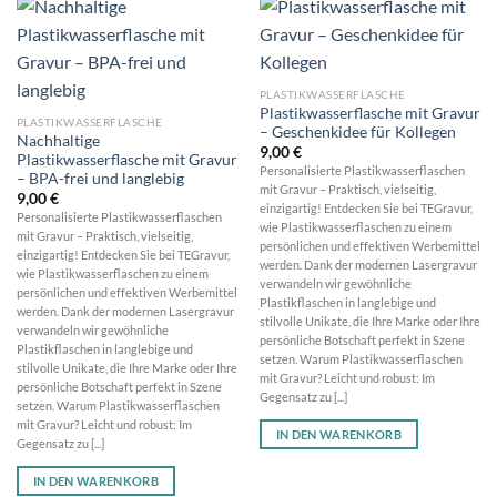
PLASTIKWASSERFLASCHE
Plastikwasserflasche mit Gravur
PLASTIKWASSERFLASCHE
– Geschenkidee für Kollegen
Nachhaltige
9,00
€
Plastikwasserflasche mit Gravur
Personalisierte Plastikwasserflaschen
– BPA-frei und langlebig
mit Gravur – Praktisch, vielseitig,
9,00
€
einzigartig! Entdecken Sie bei TEGravur,
Personalisierte Plastikwasserflaschen
wie Plastikwasserflaschen zu einem
mit Gravur – Praktisch, vielseitig,
persönlichen und effektiven Werbemittel
einzigartig! Entdecken Sie bei TEGravur,
werden. Dank der modernen Lasergravur
wie Plastikwasserflaschen zu einem
verwandeln wir gewöhnliche
persönlichen und effektiven Werbemittel
Plastikflaschen in langlebige und
werden. Dank der modernen Lasergravur
stilvolle Unikate, die Ihre Marke oder Ihre
verwandeln wir gewöhnliche
persönliche Botschaft perfekt in Szene
Plastikflaschen in langlebige und
setzen. Warum Plastikwasserflaschen
stilvolle Unikate, die Ihre Marke oder Ihre
mit Gravur? Leicht und robust: Im
persönliche Botschaft perfekt in Szene
Gegensatz zu [...]
setzen. Warum Plastikwasserflaschen
mit Gravur? Leicht und robust: Im
IN DEN WARENKORB
Gegensatz zu [...]
IN DEN WARENKORB