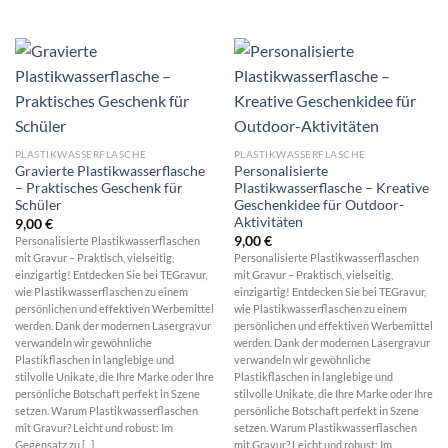
PLASTIKWASSERFLASCHE
PLASTIKWASSERFLASCHE
Gravierte Plastikwasserflasche
Personalisierte
– Praktisches Geschenk für
Plastikwasserflasche – Kreative
Schüler
Geschenkidee für Outdoor-
Aktivitäten
9,00
€
9,00
€
Personalisierte Plastikwasserflaschen
mit Gravur – Praktisch, vielseitig,
Personalisierte Plastikwasserflaschen
einzigartig! Entdecken Sie bei TEGravur,
mit Gravur – Praktisch, vielseitig,
wie Plastikwasserflaschen zu einem
einzigartig! Entdecken Sie bei TEGravur,
persönlichen und effektiven Werbemittel
wie Plastikwasserflaschen zu einem
werden. Dank der modernen Lasergravur
persönlichen und effektiven Werbemittel
verwandeln wir gewöhnliche
werden. Dank der modernen Lasergravur
Plastikflaschen in langlebige und
verwandeln wir gewöhnliche
stilvolle Unikate, die Ihre Marke oder Ihre
Plastikflaschen in langlebige und
persönliche Botschaft perfekt in Szene
stilvolle Unikate, die Ihre Marke oder Ihre
setzen. Warum Plastikwasserflaschen
persönliche Botschaft perfekt in Szene
mit Gravur? Leicht und robust: Im
setzen. Warum Plastikwasserflaschen
Gegensatz zu [...]
mit Gravur? Leicht und robust: Im