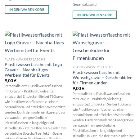
Gegensatz zu [...]
IN DEN WARENKORB
IN DEN WARENKORB
PLASTIKWASSERFLASCHE
Plastikwasserflasche mit Logo
PLASTIKWASSERFLASCHE
Gravur – Nachhaltiges
Plastikwasserflasche mit
Werbemittel für Events
Wunschgravur – Geschenkidee
9,00
€
für Firmenkunden
Personalisierte Plastikwasserflaschen
9,00
€
mit Gravur – Praktisch, vielseitig,
Personalisierte Plastikwasserflaschen
einzigartig! Entdecken Sie bei TEGravur,
mit Gravur – Praktisch, vielseitig,
wie Plastikwasserflaschen zu einem
einzigartig! Entdecken Sie bei TEGravur,
persönlichen und effektiven Werbemittel
wie Plastikwasserflaschen zu einem
werden. Dank der modernen Lasergravur
persönlichen und effektiven Werbemittel
verwandeln wir gewöhnliche
werden. Dank der modernen Lasergravur
Plastikflaschen in langlebige und
verwandeln wir gewöhnliche
stilvolle Unikate, die Ihre Marke oder Ihre
Plastikflaschen in langlebige und
persönliche Botschaft perfekt in Szene
stilvolle Unikate, die Ihre Marke oder Ihre
setzen. Warum Plastikwasserflaschen