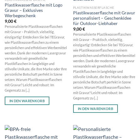
Plastikwasserflasche mit Logo
PLASTIKWASSERFLASCHE
Gravur – Exklusives
Plastikwasserflasche mit Gravur
Werbegeschenk
personalisiert – Geschenkidee
9,00
€
für Outdoor-Liebhaber
Personalisierte Plastikwasserflaschen
9,00
€
mit Gravur – Praktisch, vielseitig,
Personalisierte Plastikwasserflaschen
einzigartig! Entdecken Sie bei TEGravur,
mit Gravur – Praktisch, vielseitig,
wie Plastikwasserflaschen zu einem
einzigartig! Entdecken Sie bei TEGravur,
persönlichen und effektiven Werbemittel
wie Plastikwasserflaschen zu einem
werden. Dank der modernen Lasergravur
persönlichen und effektiven Werbemittel
verwandeln wir gewöhnliche
werden. Dank der modernen Lasergravur
Plastikflaschen in langlebige und
verwandeln wir gewöhnliche
stilvolle Unikate, die Ihre Marke oder Ihre
Plastikflaschen in langlebige und
persönliche Botschaft perfekt in Szene
stilvolle Unikate, die Ihre Marke oder Ihre
setzen. Warum Plastikwasserflaschen
persönliche Botschaft perfekt in Szene
mit Gravur? Leicht und robust: Im
setzen. Warum Plastikwasserflaschen
Gegensatz zu [...]
mit Gravur? Leicht und robust: Im
Gegensatz zu [...]
IN DEN WARENKORB
IN DEN WARENKORB