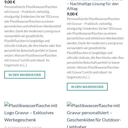
9,00
€
– Nachhaltige Lösung für den
Personalisierte Plastikwasserflaschen
Alltag
mit Gravur – Praktisch, vielseitig,
9,00
€
einzigartig! Entdecken Sie bei TEGravur,
Personalisierte Plastikwasserflaschen
wie Plastikwasserflaschen zu einem
mit Gravur – Praktisch, vielseitig,
persönlichen und effektiven Werbemittel
einzigartig! Entdecken Sie bei TEGravur,
werden. Dank der modernen Lasergravur
wie Plastikwasserflaschen zu einem
verwandeln wir gewöhnliche
persönlichen und effektiven Werbemittel
Plastikflaschen in langlebige und
werden. Dank der modernen Lasergravur
stilvolle Unikate, die Ihre Marke oder Ihre
verwandeln wir gewöhnliche
persönliche Botschaft perfekt in Szene
Plastikflaschen in langlebige und
setzen. Warum Plastikwasserflaschen
stilvolle Unikate, die Ihre Marke oder Ihre
mit Gravur? Leicht und robust: Im
persönliche Botschaft perfekt in Szene
Gegensatz zu [...]
setzen. Warum Plastikwasserflaschen
mit Gravur? Leicht und robust: Im
IN DEN WARENKORB
Gegensatz zu [...]
IN DEN WARENKORB
PLASTIKWASSERFLASCHE