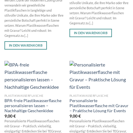
werden. Dank der modernen Lasergravur
stilvolle Unikate, die Ihre Marke oder Ihre
verwandeln wir gewöhnliche
persönliche Botschaft perfekt in Szene
Plastikflaschen in langlebige und
setzen. Warum Plastikwasserflaschen
stilvolle Unikate, die Ihre Marke oder Ihre
mit Gravur? Leicht und robust: Im
persönliche Botschaft perfekt in Szene
Gegensatz zu [...]
setzen. Warum Plastikwasserflaschen
mit Gravur? Leicht und robust: Im
IN DEN WARENKORB
Gegensatz zu [...]
IN DEN WARENKORB
PLASTIKWASSERFLASCHE
PLASTIKWASSERFLASCHE
BPA-freie Plastikwasserflasche
Personalisierte
personalisieren lassen –
Plastikwasserflasche mit Gravur
Nachhaltige Geschenkidee
– Praktische Lösung für Events
9,00
€
9,00
€
Personalisierte Plastikwasserflaschen
Personalisierte Plastikwasserflaschen
mit Gravur – Praktisch, vielseitig,
mit Gravur – Praktisch, vielseitig,
einzigartig! Entdecken Sie bei TEGravur,
einzigartig! Entdecken Sie bei TEGravur,