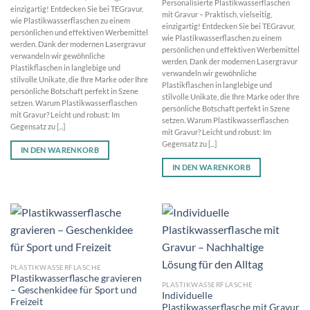
Personalisierte Plastikwasserflaschen
einzigartig! Entdecken Sie bei TEGravur,
mit Gravur – Praktisch, vielseitig,
wie Plastikwasserflaschen zu einem
einzigartig! Entdecken Sie bei TEGravur,
persönlichen und effektiven Werbemittel
wie Plastikwasserflaschen zu einem
werden. Dank der modernen Lasergravur
persönlichen und effektiven Werbemittel
verwandeln wir gewöhnliche
werden. Dank der modernen Lasergravur
Plastikflaschen in langlebige und
verwandeln wir gewöhnliche
stilvolle Unikate, die Ihre Marke oder Ihre
Plastikflaschen in langlebige und
persönliche Botschaft perfekt in Szene
stilvolle Unikate, die Ihre Marke oder Ihre
setzen. Warum Plastikwasserflaschen
persönliche Botschaft perfekt in Szene
mit Gravur? Leicht und robust: Im
setzen. Warum Plastikwasserflaschen
Gegensatz zu [...]
mit Gravur? Leicht und robust: Im
Gegensatz zu [...]
IN DEN WARENKORB
IN DEN WARENKORB
PLASTIKWASSERFLASCHE
Plastikwasserflasche gravieren
PLASTIKWASSERFLASCHE
– Geschenkidee für Sport und
Individuelle
Freizeit
Plastikwasserflasche mit Gravur