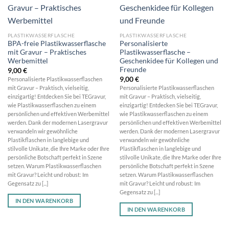
PLASTIKWASSERFLASCHE
PLASTIKWASSERFLASCHE
BPA-freie Plastikwasserflasche
Personalisierte
mit Gravur – Praktisches
Plastikwasserflasche –
Werbemittel
Geschenkidee für Kollegen und
Freunde
9,00
€
9,00
€
Personalisierte Plastikwasserflaschen
mit Gravur – Praktisch, vielseitig,
Personalisierte Plastikwasserflaschen
einzigartig! Entdecken Sie bei TEGravur,
mit Gravur – Praktisch, vielseitig,
wie Plastikwasserflaschen zu einem
einzigartig! Entdecken Sie bei TEGravur,
persönlichen und effektiven Werbemittel
wie Plastikwasserflaschen zu einem
werden. Dank der modernen Lasergravur
persönlichen und effektiven Werbemittel
verwandeln wir gewöhnliche
werden. Dank der modernen Lasergravur
Plastikflaschen in langlebige und
verwandeln wir gewöhnliche
stilvolle Unikate, die Ihre Marke oder Ihre
Plastikflaschen in langlebige und
persönliche Botschaft perfekt in Szene
stilvolle Unikate, die Ihre Marke oder Ihre
setzen. Warum Plastikwasserflaschen
persönliche Botschaft perfekt in Szene
mit Gravur? Leicht und robust: Im
setzen. Warum Plastikwasserflaschen
Gegensatz zu [...]
mit Gravur? Leicht und robust: Im
Gegensatz zu [...]
IN DEN WARENKORB
IN DEN WARENKORB