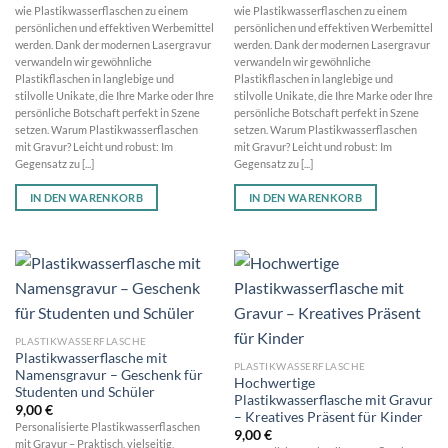
wie Plastikwasserflaschen zu einem
wie Plastikwasserflaschen zu einem
persönlichen und effektiven Werbemittel
persönlichen und effektiven Werbemittel
werden. Dank der modernen Lasergravur
werden. Dank der modernen Lasergravur
verwandeln wir gewöhnliche
verwandeln wir gewöhnliche
Plastikflaschen in langlebige und
Plastikflaschen in langlebige und
stilvolle Unikate, die Ihre Marke oder Ihre
stilvolle Unikate, die Ihre Marke oder Ihre
persönliche Botschaft perfekt in Szene
persönliche Botschaft perfekt in Szene
setzen. Warum Plastikwasserflaschen
setzen. Warum Plastikwasserflaschen
mit Gravur? Leicht und robust: Im
mit Gravur? Leicht und robust: Im
Gegensatz zu [...]
Gegensatz zu [...]
IN DEN WARENKORB
IN DEN WARENKORB
PLASTIKWASSERFLASCHE
Plastikwasserflasche mit
PLASTIKWASSERFLASCHE
Namensgravur – Geschenk für
Hochwertige
Studenten und Schüler
Plastikwasserflasche mit Gravur
9,00
€
– Kreatives Präsent für Kinder
Personalisierte Plastikwasserflaschen
9,00
€
mit Gravur – Praktisch, vielseitig,