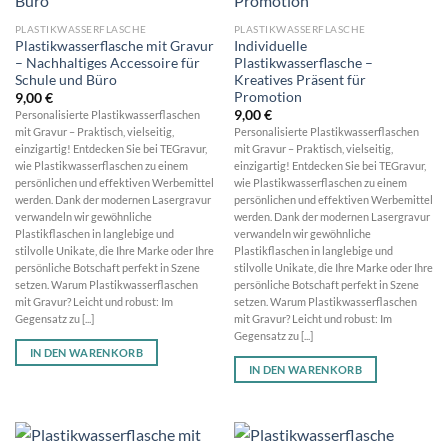
PLASTIKWASSERFLASCHE
PLASTIKWASSERFLASCHE
Plastikwasserflasche mit Gravur
Individuelle
– Nachhaltiges Accessoire für
Plastikwasserflasche –
Schule und Büro
Kreatives Präsent für
Promotion
9,00
€
9,00
€
Personalisierte Plastikwasserflaschen
mit Gravur – Praktisch, vielseitig,
Personalisierte Plastikwasserflaschen
einzigartig! Entdecken Sie bei TEGravur,
mit Gravur – Praktisch, vielseitig,
wie Plastikwasserflaschen zu einem
einzigartig! Entdecken Sie bei TEGravur,
persönlichen und effektiven Werbemittel
wie Plastikwasserflaschen zu einem
werden. Dank der modernen Lasergravur
persönlichen und effektiven Werbemittel
verwandeln wir gewöhnliche
werden. Dank der modernen Lasergravur
Plastikflaschen in langlebige und
verwandeln wir gewöhnliche
stilvolle Unikate, die Ihre Marke oder Ihre
Plastikflaschen in langlebige und
persönliche Botschaft perfekt in Szene
stilvolle Unikate, die Ihre Marke oder Ihre
setzen. Warum Plastikwasserflaschen
persönliche Botschaft perfekt in Szene
mit Gravur? Leicht und robust: Im
setzen. Warum Plastikwasserflaschen
Gegensatz zu [...]
mit Gravur? Leicht und robust: Im
Gegensatz zu [...]
IN DEN WARENKORB
IN DEN WARENKORB