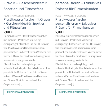
PLASTIKWASSERFLASCHE
PLASTIKWASSERFLASCHE
Plastikwasserflasche mit Gravur
Plastikwasserflasche
– Geschenkidee für Sportler
personalisieren – Exklusives
und Fitnessfans
Präsent für Firmenkunden
9,00
€
9,00
€
Personalisierte Plastikwasserflaschen
Personalisierte Plastikwasserflaschen
mit Gravur – Praktisch, vielseitig,
mit Gravur – Praktisch, vielseitig,
einzigartig! Entdecken Sie bei TEGravur,
einzigartig! Entdecken Sie bei TEGravur,
wie Plastikwasserflaschen zu einem
wie Plastikwasserflaschen zu einem
persönlichen und effektiven Werbemittel
persönlichen und effektiven Werbemittel
werden. Dank der modernen Lasergravur
werden. Dank der modernen Lasergravur
verwandeln wir gewöhnliche
verwandeln wir gewöhnliche
Plastikflaschen in langlebige und
Plastikflaschen in langlebige und
stilvolle Unikate, die Ihre Marke oder Ihre
stilvolle Unikate, die Ihre Marke oder Ihre
persönliche Botschaft perfekt in Szene
persönliche Botschaft perfekt in Szene
setzen. Warum Plastikwasserflaschen
setzen. Warum Plastikwasserflaschen
mit Gravur? Leicht und robust: Im
mit Gravur? Leicht und robust: Im
Gegensatz zu [...]
Gegensatz zu [...]
IN DEN WARENKORB
IN DEN WARENKORB