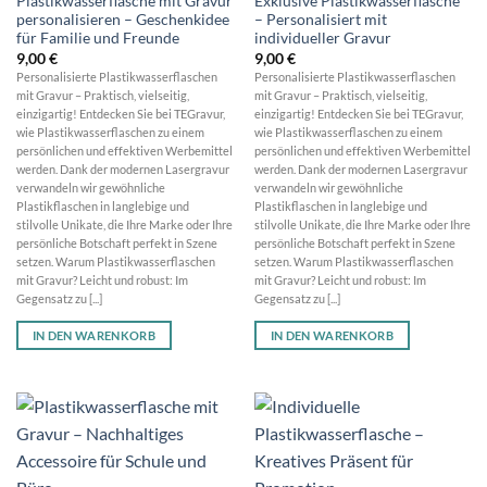
Plastikwasserflasche mit Gravur
Exklusive Plastikwasserflasche
personalisieren – Geschenkidee
– Personalisiert mit
für Familie und Freunde
individueller Gravur
9,00
€
9,00
€
Personalisierte Plastikwasserflaschen
Personalisierte Plastikwasserflaschen
mit Gravur – Praktisch, vielseitig,
mit Gravur – Praktisch, vielseitig,
einzigartig! Entdecken Sie bei TEGravur,
einzigartig! Entdecken Sie bei TEGravur,
wie Plastikwasserflaschen zu einem
wie Plastikwasserflaschen zu einem
persönlichen und effektiven Werbemittel
persönlichen und effektiven Werbemittel
werden. Dank der modernen Lasergravur
werden. Dank der modernen Lasergravur
verwandeln wir gewöhnliche
verwandeln wir gewöhnliche
Plastikflaschen in langlebige und
Plastikflaschen in langlebige und
stilvolle Unikate, die Ihre Marke oder Ihre
stilvolle Unikate, die Ihre Marke oder Ihre
persönliche Botschaft perfekt in Szene
persönliche Botschaft perfekt in Szene
setzen. Warum Plastikwasserflaschen
setzen. Warum Plastikwasserflaschen
mit Gravur? Leicht und robust: Im
mit Gravur? Leicht und robust: Im
Gegensatz zu [...]
Gegensatz zu [...]
IN DEN WARENKORB
IN DEN WARENKORB