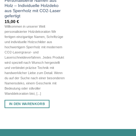
Personalisierte Namen aus
Holz – Individuelle Holzdeko
aus Sperrholz mit CO2-Laser
gefertigt
15,00
€
Willkommen in unserer Welt
personalisierter Holzdekoration Wir
fertigen einzigartige Namen, Schriftzüge
und individuelle Holzschilder aus
hochwertigem Sperrholz mit modernem
CO2-Lasergravur- und
Laserschneideverfahren. Jedes Produkt
wird speziell nach Wunsch hergestellt
und verbindet präzise Technik mit
handwerklicher Liebe zum Detail. Wenn
du auf der Suche nach einer besonderen
Namensdeko, einem Geschenk mit
Bedeutung oder stilvoller
Wanddekoration bist, [...]
IN DEN WARENKORB