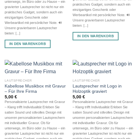
unterwegs, im Büro oder zu Hause – ein
praktisches Gadget, sondern auch ein
gravierter Lautsprecher ist nicht nur ein
einzigartiges Geschenk oder
praktisches Gadget, sondern auch ein
Werbeartikel mit persönlicher Note. 🔊
einzigartiges Geschenk oder
Unsere gravierbaren Lautsprecher
Werbeartikel mit persönlicher Note. 🔊
bieten: [...]
Unsere gravierbaren Lautsprecher
bieten: [...]
IN DEN WARENKORB
IN DEN WARENKORB
LAUTSPRECHER
LAUTSPRECHER
Kabellose Musikbox mit Gravur
Lautsprecher mit Logo in
– Für Ihre Firma
Holzoptik graviert
5,00
€
5,00
€
Personalisierte Lautsprecher mit Gravur
Personalisierte Lautsprecher mit Gravur
– Klang trifft Individualität Erleben Sie
– Klang trifft Individualität Erleben Sie
satten Sound und stilvolles Design mit
satten Sound und stilvolles Design mit
unseren personalisierten Lautsprechern
unseren personalisierten Lautsprechern
mit individueller Gravur. Ob für
mit individueller Gravur. Ob für
unterwegs, im Büro oder zu Hause – ein
unterwegs, im Büro oder zu Hause – ein
gravierter Lautsprecher ist nicht nur ein
gravierter Lautsprecher ist nicht nur ein
praktisches Gadget, sondern auch ein
praktisches Gadget, sondern auch ein