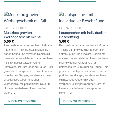
LAUTSPRECHER
LAUTSPRECHER
Musikbox graviert –
Lautsprecher mit individueller
Werbegeschenk mit Stil
Beschriftung
5,00
€
5,00
€
Personalisierte Lautsprecher mit Gravur
Personalisierte Lautsprecher mit Gravur
– Klang trifft Individualität Erleben Sie
– Klang trifft Individualität Erleben Sie
satten Sound und stilvolles Design mit
satten Sound und stilvolles Design mit
unseren personalisierten Lautsprechern
unseren personalisierten Lautsprechern
mit individueller Gravur. Ob für
mit individueller Gravur. Ob für
unterwegs, im Büro oder zu Hause – ein
unterwegs, im Büro oder zu Hause – ein
gravierter Lautsprecher ist nicht nur ein
gravierter Lautsprecher ist nicht nur ein
praktisches Gadget, sondern auch ein
praktisches Gadget, sondern auch ein
einzigartiges Geschenk oder
einzigartiges Geschenk oder
Werbeartikel mit persönlicher Note. 🔊
Werbeartikel mit persönlicher Note. 🔊
Unsere gravierbaren Lautsprecher
Unsere gravierbaren Lautsprecher
bieten: [...]
bieten: [...]
IN DEN WARENKORB
IN DEN WARENKORB