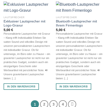
LAUTSPRECHER
LAUTSPRECHER
Exklusiver Lautsprecher mit
Bluetooth-Lautsprecher mit
Logo-Gravur
Ihrem Firmenlogo
5,00
€
5,00
€
Personalisierte Lautsprecher mit Gravur
Personalisierte Lautsprecher mit Gravur
– Klang trifft Individualität Erleben Sie
– Klang trifft Individualität Erleben Sie
satten Sound und stilvolles Design mit
satten Sound und stilvolles Design mit
unseren personalisierten Lautsprechern
unseren personalisierten Lautsprechern
mit individueller Gravur. Ob für
mit individueller Gravur. Ob für
unterwegs, im Büro oder zu Hause – ein
unterwegs, im Büro oder zu Hause – ein
gravierter Lautsprecher ist nicht nur ein
gravierter Lautsprecher ist nicht nur ein
praktisches Gadget, sondern auch ein
praktisches Gadget, sondern auch ein
einzigartiges Geschenk oder
einzigartiges Geschenk oder
Werbeartikel mit persönlicher Note. 🔊
Werbeartikel mit persönlicher Note. 🔊
Unsere gravierbaren Lautsprecher
Unsere gravierbaren Lautsprecher
bieten: [...]
bieten: [...]
IN DEN WARENKORB
IN DEN WARENKORB
1
2
3
4