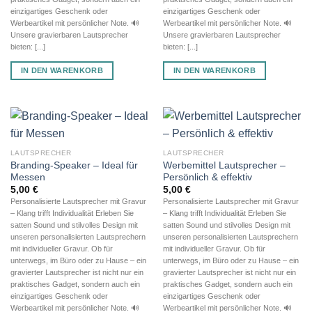
einzigartiges Geschenk oder
einzigartiges Geschenk oder
Werbeartikel mit persönlicher Note. 🔊
Werbeartikel mit persönlicher Note. 🔊
Unsere gravierbaren Lautsprecher
Unsere gravierbaren Lautsprecher
bieten: [...]
bieten: [...]
IN DEN WARENKORB
IN DEN WARENKORB
LAUTSPRECHER
LAUTSPRECHER
Branding-Speaker – Ideal für
Werbemittel Lautsprecher –
Messen
Persönlich & effektiv
5,00
€
5,00
€
Personalisierte Lautsprecher mit Gravur
Personalisierte Lautsprecher mit Gravur
– Klang trifft Individualität Erleben Sie
– Klang trifft Individualität Erleben Sie
satten Sound und stilvolles Design mit
satten Sound und stilvolles Design mit
unseren personalisierten Lautsprechern
unseren personalisierten Lautsprechern
mit individueller Gravur. Ob für
mit individueller Gravur. Ob für
unterwegs, im Büro oder zu Hause – ein
unterwegs, im Büro oder zu Hause – ein
gravierter Lautsprecher ist nicht nur ein
gravierter Lautsprecher ist nicht nur ein
praktisches Gadget, sondern auch ein
praktisches Gadget, sondern auch ein
einzigartiges Geschenk oder
einzigartiges Geschenk oder
Werbeartikel mit persönlicher Note. 🔊
Werbeartikel mit persönlicher Note. 🔊