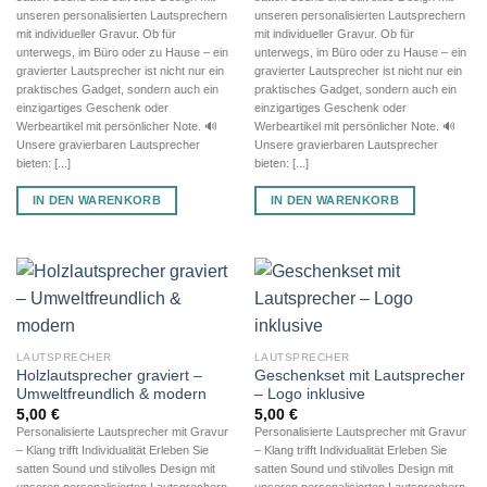
unseren personalisierten Lautsprechern
unseren personalisierten Lautsprechern
mit individueller Gravur. Ob für
mit individueller Gravur. Ob für
unterwegs, im Büro oder zu Hause – ein
unterwegs, im Büro oder zu Hause – ein
gravierter Lautsprecher ist nicht nur ein
gravierter Lautsprecher ist nicht nur ein
praktisches Gadget, sondern auch ein
praktisches Gadget, sondern auch ein
einzigartiges Geschenk oder
einzigartiges Geschenk oder
Werbeartikel mit persönlicher Note. 🔊
Werbeartikel mit persönlicher Note. 🔊
Unsere gravierbaren Lautsprecher
Unsere gravierbaren Lautsprecher
bieten: [...]
bieten: [...]
IN DEN WARENKORB
IN DEN WARENKORB
LAUTSPRECHER
LAUTSPRECHER
Holzlautsprecher graviert –
Geschenkset mit Lautsprecher
Umweltfreundlich & modern
– Logo inklusive
5,00
€
5,00
€
Personalisierte Lautsprecher mit Gravur
Personalisierte Lautsprecher mit Gravur
– Klang trifft Individualität Erleben Sie
– Klang trifft Individualität Erleben Sie
satten Sound und stilvolles Design mit
satten Sound und stilvolles Design mit
unseren personalisierten Lautsprechern
unseren personalisierten Lautsprechern