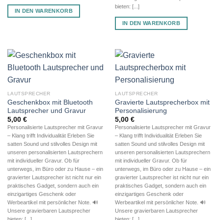
bieten: [...]
IN DEN WARENKORB
IN DEN WARENKORB
LAUTSPRECHER
LAUTSPRECHER
Geschenkbox mit Bluetooth
Gravierte Lautsprecherbox mit
Lautsprecher und Gravur
Personalisierung
5,00
€
5,00
€
Personalisierte Lautsprecher mit Gravur
Personalisierte Lautsprecher mit Gravur
– Klang trifft Individualität Erleben Sie
– Klang trifft Individualität Erleben Sie
satten Sound und stilvolles Design mit
satten Sound und stilvolles Design mit
unseren personalisierten Lautsprechern
unseren personalisierten Lautsprechern
mit individueller Gravur. Ob für
mit individueller Gravur. Ob für
unterwegs, im Büro oder zu Hause – ein
unterwegs, im Büro oder zu Hause – ein
gravierter Lautsprecher ist nicht nur ein
gravierter Lautsprecher ist nicht nur ein
praktisches Gadget, sondern auch ein
praktisches Gadget, sondern auch ein
einzigartiges Geschenk oder
einzigartiges Geschenk oder
Werbeartikel mit persönlicher Note. 🔊
Werbeartikel mit persönlicher Note. 🔊
Unsere gravierbaren Lautsprecher
Unsere gravierbaren Lautsprecher
bieten: [...]
bieten: [...]