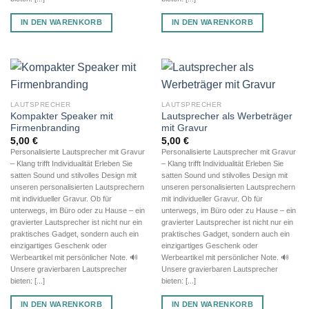
IN DEN WARENKORB
IN DEN WARENKORB
LAUTSPRECHER
LAUTSPRECHER
Kompakter Speaker mit
Lautsprecher als Werbeträger
Firmenbranding
mit Gravur
5,00
€
5,00
€
Personalisierte Lautsprecher mit Gravur
Personalisierte Lautsprecher mit Gravur
– Klang trifft Individualität Erleben Sie
– Klang trifft Individualität Erleben Sie
satten Sound und stilvolles Design mit
satten Sound und stilvolles Design mit
unseren personalisierten Lautsprechern
unseren personalisierten Lautsprechern
mit individueller Gravur. Ob für
mit individueller Gravur. Ob für
unterwegs, im Büro oder zu Hause – ein
unterwegs, im Büro oder zu Hause – ein
gravierter Lautsprecher ist nicht nur ein
gravierter Lautsprecher ist nicht nur ein
praktisches Gadget, sondern auch ein
praktisches Gadget, sondern auch ein
einzigartiges Geschenk oder
einzigartiges Geschenk oder
Werbeartikel mit persönlicher Note. 🔊
Werbeartikel mit persönlicher Note. 🔊
Unsere gravierbaren Lautsprecher
Unsere gravierbaren Lautsprecher
bieten: [...]
bieten: [...]
IN DEN WARENKORB
IN DEN WARENKORB