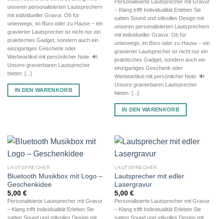
Personalisierte Lautsprecher mit Gravur
unseren personalisierten Lautsprechern
– Klang trifft Individualität Erleben Sie
mit individueller Gravur. Ob für
satten Sound und stilvolles Design mit
unterwegs, im Büro oder zu Hause – ein
unseren personalisierten Lautsprechern
gravierter Lautsprecher ist nicht nur ein
mit individueller Gravur. Ob für
praktisches Gadget, sondern auch ein
unterwegs, im Büro oder zu Hause – ein
einzigartiges Geschenk oder
gravierter Lautsprecher ist nicht nur ein
Werbeartikel mit persönlicher Note. 🔊
praktisches Gadget, sondern auch ein
Unsere gravierbaren Lautsprecher
einzigartiges Geschenk oder
bieten: [...]
Werbeartikel mit persönlicher Note. 🔊
Unsere gravierbaren Lautsprecher
IN DEN WARENKORB
bieten: [...]
IN DEN WARENKORB
LAUTSPRECHER
LAUTSPRECHER
Bluetooth Musikbox mit Logo –
Lautsprecher mit edler
Geschenkidee
Lasergravur
5,00
€
5,00
€
Personalisierte Lautsprecher mit Gravur
Personalisierte Lautsprecher mit Gravur
– Klang trifft Individualität Erleben Sie
– Klang trifft Individualität Erleben Sie
satten Sound und stilvolles Design mit
satten Sound und stilvolles Design mit