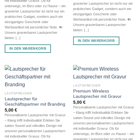
mit individueller Gravur. Ob für
gravierter Lautsprecher ist nicht nur ein
unterwegs, im Büro oder zu Hause – ein
praktisches Gadget, sondern auch ein
gravierter Lautsprecher ist nicht nur ein
einzigartiges Geschenk oder
praktisches Gadget, sondern auch ein
Werbeartikel mit persönlicher Note. 🔊
einzigartiges Geschenk oder
Unsere gravierbaren Lautsprecher
Werbeartikel mit persönlicher Note. 🔊
bieten: [...]
Unsere gravierbaren Lautsprecher
bieten: [...]
IN DEN WARENKORB
IN DEN WARENKORB
LAUTSPRECHER
Premium Wireless
LAUTSPRECHER
Lautsprecher mit Gravur
Lautsprecher für
5,00
€
Geschäftspartner mit Branding
Personalisierte Lautsprecher mit Gravur
5,00
€
– Klang trifft Individualität Erleben Sie
Personalisierte Lautsprecher mit Gravur
satten Sound und stilvolles Design mit
– Klang trifft Individualität Erleben Sie
unseren personalisierten Lautsprechern
satten Sound und stilvolles Design mit
mit individueller Gravur. Ob für
unseren personalisierten Lautsprechern
unterwegs, im Büro oder zu Hause – ein
mit individueller Gravur. Ob für
gravierter Lautsprecher ist nicht nur ein