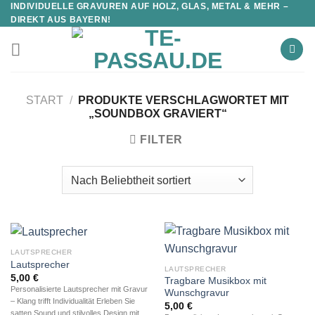
INDIVIDUELLE GRAVUREN AUF HOLZ, GLAS, METAL & MEHR –
DIREKT AUS BAYERN!
START
/
PRODUKTE VERSCHLAGWORTET MIT
„SOUNDBOX GRAVIERT“
FILTER
LAUTSPRECHER
Lautsprecher
LAUTSPRECHER
5,00
€
Tragbare Musikbox mit
Personalisierte Lautsprecher mit Gravur
Wunschgravur
– Klang trifft Individualität Erleben Sie
5,00
€
satten Sound und stilvolles Design mit