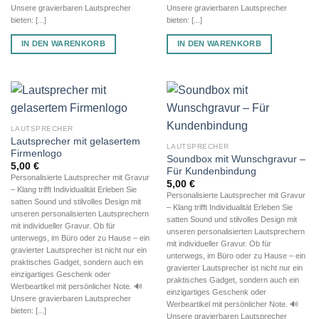
Unsere gravierbaren Lautsprecher
Unsere gravierbaren Lautsprecher
bieten: [...]
bieten: [...]
IN DEN WARENKORB
IN DEN WARENKORB
LAUTSPRECHER
Lautsprecher mit gelasertem
LAUTSPRECHER
Firmenlogo
Soundbox mit Wunschgravur –
5,00
€
Für Kundenbindung
Personalisierte Lautsprecher mit Gravur
5,00
€
– Klang trifft Individualität Erleben Sie
Personalisierte Lautsprecher mit Gravur
satten Sound und stilvolles Design mit
– Klang trifft Individualität Erleben Sie
unseren personalisierten Lautsprechern
satten Sound und stilvolles Design mit
mit individueller Gravur. Ob für
unseren personalisierten Lautsprechern
unterwegs, im Büro oder zu Hause – ein
mit individueller Gravur. Ob für
gravierter Lautsprecher ist nicht nur ein
unterwegs, im Büro oder zu Hause – ein
praktisches Gadget, sondern auch ein
gravierter Lautsprecher ist nicht nur ein
einzigartiges Geschenk oder
praktisches Gadget, sondern auch ein
Werbeartikel mit persönlicher Note. 🔊
einzigartiges Geschenk oder
Unsere gravierbaren Lautsprecher
Werbeartikel mit persönlicher Note. 🔊
bieten: [...]
Unsere gravierbaren Lautsprecher