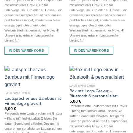
mit individueller Gravur. Ob für
mit individueller Gravur. Ob für
unterwegs, im Büro oder zu Hause – ein
unterwegs, im Büro oder zu Hause – ein
gravierter Lautsprecher ist nicht nur ein
gravierter Lautsprecher ist nicht nur ein
praktisches Gadget, sondern auch ein
praktisches Gadget, sondern auch ein
einzigartiges Geschenk oder
einzigartiges Geschenk oder
Werbeartikel mit persönlicher Note. 🔊
Werbeartikel mit persönlicher Note. 🔊
Unsere gravierbaren Lautsprecher
Unsere gravierbaren Lautsprecher
bieten: [...]
bieten: [...]
IN DEN WARENKORB
IN DEN WARENKORB
LAUTSPRECHER
Box mit Logo-Gravur –
LAUTSPRECHER
Bluetooth & personalisiert
Lautsprecher aus Bambus mit
5,00
€
Firmenlogo graviert
Personalisierte Lautsprecher mit Gravur
5,00
€
– Klang trifft Individualität Erleben Sie
Personalisierte Lautsprecher mit Gravur
satten Sound und stilvolles Design mit
– Klang trifft Individualität Erleben Sie
unseren personalisierten Lautsprechern
satten Sound und stilvolles Design mit
mit individueller Gravur. Ob für
unseren personalisierten Lautsprechern
unterwegs, im Büro oder zu Hause – ein