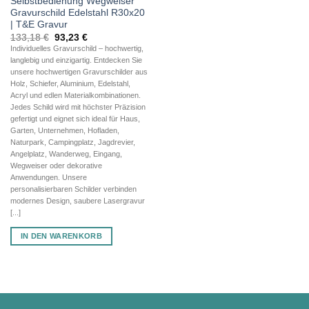
Selbstbedienung Wegweiser
Gravurschild Edelstahl R30x20
| T&E Gravur
Ursprünglicher
Aktueller
133,18
€
93,23
€
Preis
Preis
Individuelles Gravurschild – hochwertig,
war:
ist:
langlebig und einzigartig. Entdecken Sie
133,18 €
93,23 €.
unsere hochwertigen Gravurschilder aus
Holz, Schiefer, Aluminium, Edelstahl,
Acryl und edlen Materialkombinationen.
Jedes Schild wird mit höchster Präzision
gefertigt und eignet sich ideal für Haus,
Garten, Unternehmen, Hofladen,
Naturpark, Campingplatz, Jagdrevier,
Angelplatz, Wanderweg, Eingang,
Wegweiser oder dekorative
Anwendungen. Unsere
personalisierbaren Schilder verbinden
modernes Design, saubere Lasergravur
[...]
IN DEN WARENKORB