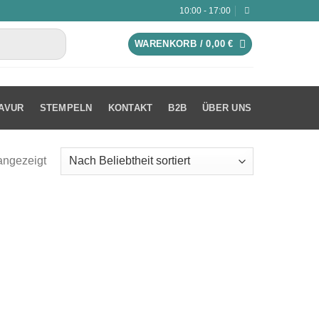
10:00 - 17:00
WARENKORB /
0,00
€
AVUR
STEMPELN
KONTAKT
B2B
ÜBER UNS
angezeigt