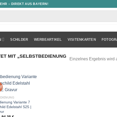
MEHR – DIREKT AUS BAYERN!
N
SCHILDER
WERBEARTIKEL
VISITENKARTEN
FOTOGR
T MIT „SELBSTBEDIENUNG
Einzelnes Ergebnis wird 
!
EDIENUNG
dienung Variante 7
ild Edelstahl S25 |
vur
Ursprünglicher
Aktueller
94,35
€