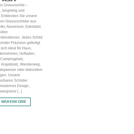
Preis
Preis
les Gravurschild –
war:
ist:
, langlebig und
134,78 €
94,35 €.
g. Entdecken Sie unsere
en Gravurschilder aus
efer, Aluminium, Edelstahl,
edlen
mbinationen. Jedes Schild
chster Präzision gefertigt
sich ideal für Haus,
nternehmen, Hofladen,
 Campingplatz,
, Angelplatz, Wanderweg,
Wegweiser oder dekorative
gen. Unsere
ierbaren Schilder
 modernes Design,
ergravur [...]
N WARENKORB