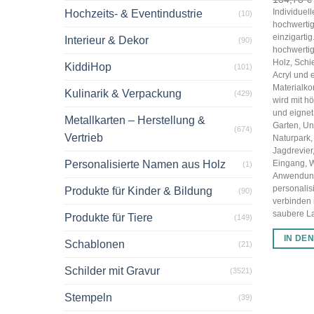
Individuel
Hochzeits- & Eventindustrie
(10)
hochwertig
einzigarti
Interieur & Dekor
(90)
hochwertig
Holz, Schi
KiddiHop
(101)
Acryl und 
Materialko
Kulinarik & Verpackung
(429)
wird mit hö
und eignet 
Metallkarten – Herstellung &
Garten, U
(674)
Vertrieb
Naturpark,
Jagdrevier
Personalisierte Namen aus Holz
Eingang, 
(1)
Anwendun
personalis
Produkte für Kinder & Bildung
(90)
verbinden
saubere Las
Produkte für Tiere
(149)
IN DE
Schablonen
(21)
Schilder mit Gravur
(3521)
Stempeln
(39)