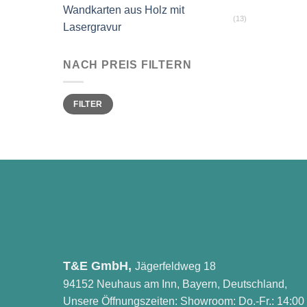
Wandkarten aus Holz mit
(13)
Lasergravur
NACH PREIS FILTERN
Min.
Max.
FILTER
Preis
Preis
T&E GmbH,
Jägerfeldweg 18
94152 Neuhaus am Inn, Bayern, Deutschland,
Unsere Öffnungszeiten: Showroom: Do.-Fr.: 14:00 