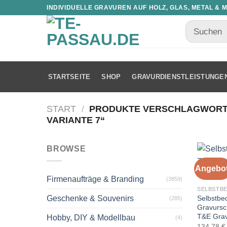
INDIVIDUELLE GRAVUREN AUF HOLZ, GLAS, METAL & 
STARTSEITE
SHOP
GRAVURDIENSTLEISTUNGE
START
/
PRODUKTE VERSCHLAGWORTE
VARIANTE 7“
BROWSE
Angebot
Firmenaufträge & Branding
(3859)
SELBSTB
Selbstbe
Geschenke & Souvenirs
(285)
Gravursch
T&E Gra
Hobby, DIY & Modellbau
(4)
134,78
€