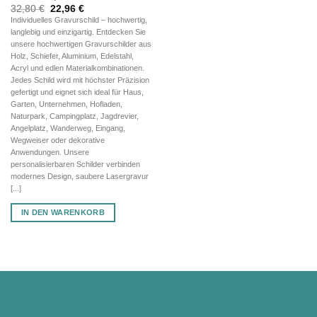
Ursprünglicher
Aktueller
32,80
€
22,96
€
Preis
Preis
Individuelles Gravurschild – hochwertig,
war:
ist:
langlebig und einzigartig. Entdecken Sie
32,80 €
22,96 €.
unsere hochwertigen Gravurschilder aus
Holz, Schiefer, Aluminium, Edelstahl,
Acryl und edlen Materialkombinationen.
Jedes Schild wird mit höchster Präzision
gefertigt und eignet sich ideal für Haus,
Garten, Unternehmen, Hofladen,
Naturpark, Campingplatz, Jagdrevier,
Angelplatz, Wanderweg, Eingang,
Wegweiser oder dekorative
Anwendungen. Unsere
personalisierbaren Schilder verbinden
modernes Design, saubere Lasergravur
[...]
IN DEN WARENKORB